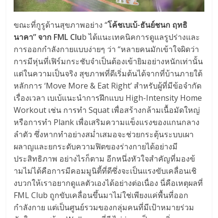
ขณะที่กูรูด้านสุขภาพอย่าง “
โค้ชเบเบ้-ธันย์ชนก ฤทธิ
นาคา” จาก FML Clu
b ได้แนะเทคนิคการดูแลรูปร่
างและ
การออกกำลังกายแบบง่ายๆ ว่า “หลายคนมักเข้าใจผิดว่า
การมีหุ่
นที่เฟิร์มกระชับจำเป็นต้องเข้
ายิมอย่างหนักเท่านั้น
แต่ในความเป็นจริง สุขภาพที่ดีเริ่มต้นได้จากที่บ้
านภายใต้
หลักการ ‘Move More & Eat Right’ สำหรับผู้ที่มีข้อจำกัด
เรื่
องเวลา เบเบ้แนะนำการฝึกแบบ High-Intensity Home
Workout เช่น การทำ Squat เพื่อสร้างกล้ามเนื้อมัดใหญ่
หรือการทำ Plank เพื่อเสริมความแข็
งแรงของแกนกลาง
ลำตัว ซึ่งหากทำอย่างสม่ำเสมอจะช่
วยกระตุ้นระบบเผา
ผลาญและยกระดั
บความฟิตของร่างกายได้อย่างมี
ประสิทธิภาพ อย่างไรก็ตาม อีกหนึ่งหัวใจสำคัญที่มองข้
ามไม่ได้คือการมีคอมมูนิตี้ที่
ดีซึ่งจะเป็นแรงขับเคลื่อนเชิ
งบวกให้เราอยากดูแลตัวเองได้อย่
างต่อเนื่อง นี่คือเหตุผลที่
FML Club ถูกขับเคลื่อนขึ้นมาไม่ใช่เพี
ยงแค่พื้นที่ออก
กำลังกาย แต่เป็นศูนย์รวมของกลุ่มคนที่มี
เป้าหมายร่วม