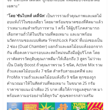
เฉพาะ”
“
โดย ‘ซันไบทส์ เดลี่นัท
‘ เป็นการรวมถั่วคุณภาพและผลไม้
อบแห้งไว้ในซองเดียว โดยมาพร้อมขนาดซองที่คิดมาแล้
ว
ว่าเหมาะสมสำหรับการทาน 1 ครั้ง ให้ผู้บริโภคสามารถ
เลือกทานถั่
วได้ในปริมาณที่พอเหมาะ และมาพร้อม
นวัตกรรมซองแบบพิเศษ ‘FreshLock Pack’ ที่แบ่งซองเป็น
2 ช่อง (Dual Chamber) แยกถั่วและผลไม้อบแห้งออกจาก
กัน เพื่อคงความกรอบและสดใหม่จนถึ
งมือผู้บริโภค โดย
เราคัดสรรวัตถุดิบคุณภาพดี
มาให้เลือกถึง 3 สูตร ไม่ว่าจะ
เป็น Daily Boost ถั่วคุณภาพรวม 5 ชนิด, Active Mix รวม
ถั่วและผลไม้อบแห้ง 7 ชนิด สำหรับสายแอคทีฟ และ
ProMix รวมถั่วและผลไม้อบแห้งถึง 9 ชนิด ทุกซองถูก
คำนวณมาให้ในสัดส่วนที่
พอเหมาะ ในขนาด 25 กรัม
ราคาขายแนะนำเพียง 25 บาท เพื่อให้การดูแลสุขภาพ มา
พร้อมความอร่อยง่ายได้ทุกวัน” คุณชลกรกล่าวเสริม