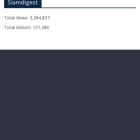
Siamdigest
Total Views:
3,384,837
Total Visitors:
151,580