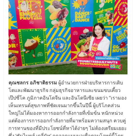
คุณชลกร อภิชาติธรรม
ผู้อำนวยการฝ่ายบริหารการเติ
บ
โตและพัฒนาธุรกิจ กลุ่มธุรกิจอาหารและขนมขบเคี้ยว
เป๊ปซี่โค ภูมิภาคอินโดจีน และอินโดนีเซีย เผยว่า “เรามอง
เห็นเทรนด์สุขภาพที่ชั
ดเจนมากขึ้นในปีนี้ ผู้บริโภคส่วน
ใหญ่ไม่ได้
มองหาการออกกำลังกายที่เข้มข้น หนักหน่วง
แต่ต้องการการออกกำลังกายที่
มาพร้อมความสนุก ควบคู่
การทานของที่มีประโยชน์ที่
หาได้ง่ายๆ ไม่ต้องเตรียมเยอะ
ซึ่ง ‘ซันไบทส์ เดลี่นัท’ ถูกออกแบบมาเพื่อตอบโจทย์นี้
โดย