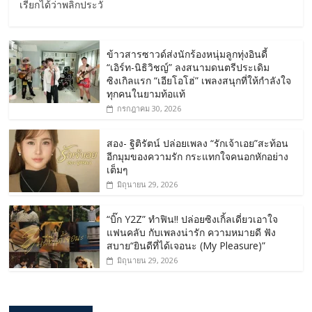
เรียกได้ว่าพลิกประวั
ข้าวสารซาวด์ส่งนักร้องหนุ่มลูกทุ่งอินดี้
“เอิร์ท-นิธิวิชญ์” ลงสนามดนตรีประเดิม
ซิงเกิลแรก “เอียโอโฮ่” เพลงสนุกที่ให้กำลังใจ
ทุกคนในยามท้อแท้
กรกฎาคม 30, 2026
สอง- ฐิติรัตน์ ปล่อยเพลง “รักเจ้าเอย”สะท้อน
อีกมุมของความรัก กระแทกใจคนอกหักอย่าง
เต็มๆ
มิถุนายน 29, 2026
“บิ๊ก Y2Z” ทำฟิน!! ปล่อยซิงเกิ้ลเดี่ยวเอาใจ
แฟนคลับ กับเพลงน่ารัก ความหมายดี ฟัง
สบาย“ยินดีที่ได้เจอนะ (My Pleasure)”
มิถุนายน 29, 2026