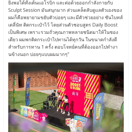
ยิ่งพอได้ทั้งเต้นแอโรบิก และต่อด้วยออกกำลังกายกับ
Sculpt Session มันสนุกมาก ส่วนเคล็ดลับดูแลตัวเองของ
ผมก็
คือพยายามขยับตัวบ่อยๆ และมีตัวช่วยอย่าง ซันไบทส์
เดลี่นัท ติดกระเป๋าไว้ โดยส่วนตัวชอบสูตร Daily Boost
เป็นพิเศษ เพราะรวมถั่วคุณภาพหลายชนิ
ดมาให้ในซอง
เดียว ผมพกติดกระเป๋าไปทานได้ทุกวัน ในขนาดกำลังดี
สำหรับการทาน 1 ครั้ง ตอบโจทย์คนที่ต้องออกไปทำงา
นข้
างนอก บ่อยๆแบบผมมากๆ”