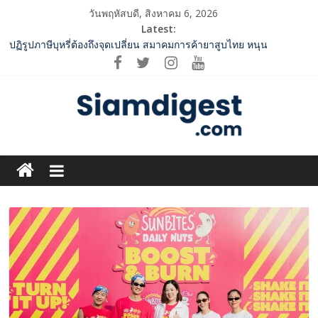
Skip
วันพฤหัสบดี, สิงหาคม 6, 2026
to
Latest:
content
ปฏิรูปภาษีบุหรี่ต้องถึงจุดเปลี่ยน สมาคมการค้ายาสูบไทย หนุน
โครงสร้างอัตราเดียว ลดบิดเบือนตลาด เพิ่มประสิทธิภาพจัดเก็บรายได้
2 ค่ายเพลงชื่อดัง “A BEAR DAY – Rising Entertainment” ผนึกกำลัง
ครั้งสำคัญ ส่งศิลปิน “เบสท์ – เบลล์” ปล่อยซิงเกิ้ลพิเศษ เอาใจคนอิน
เลิฟ
SME D Bank ผนึกกำลัง สถาบันอาหาร เปิดตัว “FOODNext SME D
Navigator” ชูยุทธศาสตร์ “แหล่งทุนคู่องค์ความรู้” ติดปีก SME อาหาร
Siam
ไทยแข่งขันได้ในเวทีโลก
ททท. จับมือ TransNusa Airline – Traveloka ยกระดับการเชื่อมโยง
Digest.com
ไทย–อินโดนีเซีย ดันไทยสู่จุดหมายปลายทางคุณภาพ เชื่อม Asean
Tourism และ Muslim-Friendly Destination
กกท.เปิดเกมรุก! ดันเอเชียนเกมส์ให้เป็นมากกว่าการแข่งขัน ผ่าน
ฺีBusiness
แคมเปญระดับชาติ
&
Variety