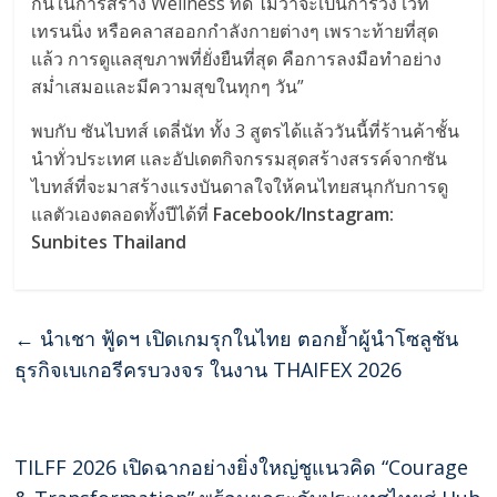
กันในการสร้าง Wellness ที่ดี ไม่ว่าจะเป็นการวิ่ง เวท
เทรนนิ่ง หรือคลาสออกกำลังกายต่างๆ เพราะท้ายที่สุด
แล้ว การดูแลสุขภาพที่ยั่งยืนที่สุด คือการลงมือทำอย่าง
สม่ำ
เสมอและมีความสุขในทุกๆ วัน”
พบกับ ซันไบทส์ เดลี่นัท ทั้ง 3 สูตรได้แล้ววันนี้ที่ร้านค้าชั้
น
นำทั่วประเทศ และอัปเดตกิจกรรมสุดสร้างสรรค์
จากซัน
ไบทส์ที่จะมาสร้างแรงบั
นดาลใจให้คนไทยสนุกกับการดู
แลตั
วเองตลอดทั้งปีได้ที่
Facebook/Instagram:
Sunbites Thailand
←
นําเชา ฟู้ดฯ เปิดเกมรุกในไทย ตอกย้ำผู้นำโซลูชัน
ธุรกิจเบเกอรีครบวงจร ในงาน THAIFEX 2026
TILFF 2026 เปิดฉากอย่างยิ่งใหญ่ชูแนวคิด “Courage