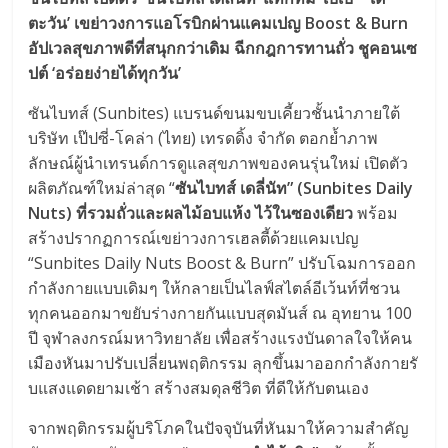
ตะวัน’ เขย่าวงการแอโรบิกผ่านแคมเปญ Boost & Burn
อัปเวลสุขภาพดีที่สนุกกว่าเดิม ฉีกกฎการทานถั่ว ชูคอนเซ
ปต์ ‘อร่อยง่ายได้ทุกวัน’
ซันไบทส์ (Sunbites) แบรนด์ขนมขบเคี้ยวชั้นนำภายใต้
บริษัท เป๊ปซี่-โคล่า (ไทย) เทรดดิ้ง จำกัด ตอกย้ำภาพ
ลักษณ์ผู้นำเทรนด์
การดูแลสุขภาพของคนรุ่นใหม่ เปิดตัว
ผลิตภัณฑ์ใหม่ล่าสุด “
ซันไบทส์ เดลี่นัท” (Sunbites Daily
Nuts) ที่รวมถั่วและผลไม้อบแห้ง ไว้ในซองเดียว
พร้อม
สร้างปรากฏการณ์เขย่
าวงการเฮลตี้ด้วยแคมเปญ
“Sunbites Daily Nuts Boost & Burn” ปรับโฉมการออก
กำลังกายแบบเดิมๆ ให้กลายเป็นไลฟ์สไตล์อีเว้นท์ที่
ชวน
ทุกคนออกมาขยับร่างกายกั
นแบบสุดมันส์ ณ อุทยาน 100
ปี จุฬาลงกรณ์มหาวิทยาลัย เพื่อสร้างแรงบันดาลใจให้คน
เมื
องหันมาปรับเปลี่ยนพฤติกรรม ลุกขึ้นมาออกกำลังกายรั
บแสงแดดยามเช้า สร้างสมดุลชีวิต ที่ดีให้กับตนเอง
จากพฤติกรรมผู้บริโภคในปัจจุบั
นที่หันมาให้ความสำคัญ