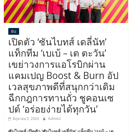
Biz
เปิดตัว ‘ซันไบทส์ เดลี่นัท’
แท็กทีม ‘เบเบ้ – เต ตะวัน’
เขย่าวงการแอโรบิกผ่าน
แคมเปญ Boost & Burn อัป
เวลสุขภาพดีที่สนุกกว่าเดิม
ฉีกกฎการทานถั่ว ชูคอนเซ
ปต์ ‘อร่อยง่ายได้ทุกวัน’
มิถุนายน 5, 2026
Admin2
ซันไบทส์ เปิดตัว ‘ซันไบทส์ เดลี่นัท’ แท็กทีม ‘เบเบ้ – เต