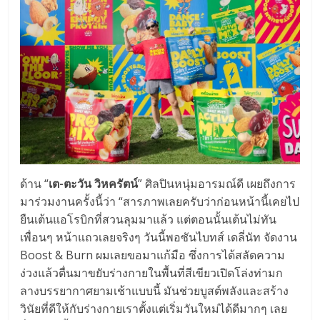
ด้าน “
เต-ตะวัน วิหครัตน์
” ศิลปินหนุ่มอารมณ์ดี เผยถึงการ
มาร่วมงานครั้งนี้ว่า “สารภาพเลยครับว่าก่อนหน้านี้
เคยไป
ยืนเต้นแอโรบิกที่สวนลุ
มมาแล้ว แต่ตอนนั้นเต้นไม่ทัน
เพื่อนๆ หน้าแถวเลยจริงๆ วันนี้พอซันไบทส์ เดลี่นัท จัดงาน
Boost & Burn ผมเลยขอมาแก้มือ ซึ่งการได้สลัดความ
ง่วงแล้วตื่
นมาขยับร่างกายในพื้นที่สีเขี
ยวเปิดโล่งท่
ามก
ลางบรรยากาศยามเช้าแบบนี้ มันช่วยบูสต์พลังและสร้าง
วินั
ยที่ดีให้กับร่างกายเราตั้งแต่
เริ่มวันใหม่ได้ดีมากๆ เลย