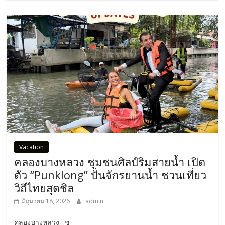
Vacation
คลองบางหลวง ชุมชนศิลป์ริมสายน้ำ เปิด
ตัว “Punklong” ปั่นจักรยานน้ำ ชวนเที่ยว
วิถีไทยสุดชิล
มิถุนายน 18, 2026
admin
คลองบางหลวง…ชุ