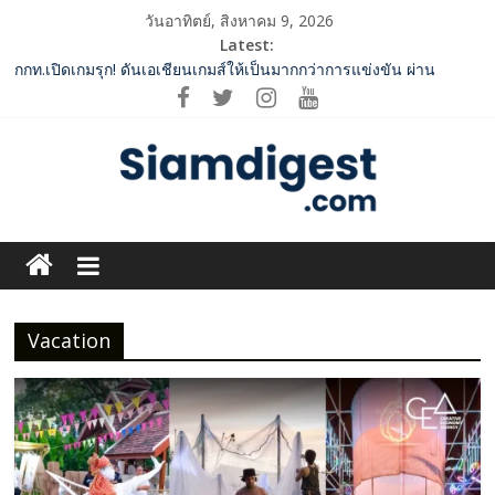
Skip
วันอาทิตย์, สิงหาคม 9, 2026
to
Latest:
ททท. จับมือ TransNusa Airline – Traveloka ยกระดับการเชื่อมโยง
content
ไทย–อินโดนีเซีย ดันไทยสู่จุดหมายปลายทางคุณภาพ เชื่อม Asean
Tourism และ Muslim-Friendly Destination
กกท.เปิดเกมรุก! ดันเอเชียนเกมส์ให้เป็นมากกว่าการแข่งขัน ผ่าน
แคมเปญระดับชาติ
Vitafoods Asia 2026 ตัวเร่งอุตสาหกรรมสารสกัดไทย ชูงานวิจัย –
เครือข่ายโลก สร้างมูลค่าเศรษฐกิจใหม่ ขานรับตลาดโภชนาการ
สุขภาพโลกโตทะลุล้านล้านดอลลาร์
Siam
‘RAKSAPHAN’ เปิดฉากคอลเลกชันระดับมาสเตอร์พีซคอลเลกชันแรก
รังสรรค์ “ผ้าลายน้ำไหล” สู่ชิ้นงานศิลปะสะสมสุดลิมิเต็ด ถ่ายทอด
Digest.com
ภูมิปัญญาท้องถิ่นสู่สุนทรียภาพระดับสากล
SME D Bank ผนึกกำลัง สถาบันอาหาร เปิดตัว “FOODNext SME D
Vacation
Navigator” ชูยุทธศาสตร์ “แหล่งทุนคู่องค์ความรู้” ติดปีก SME อาหาร
ฺีBusiness
ไทยแข่งขันได้ในเวทีโลก
&
Variety