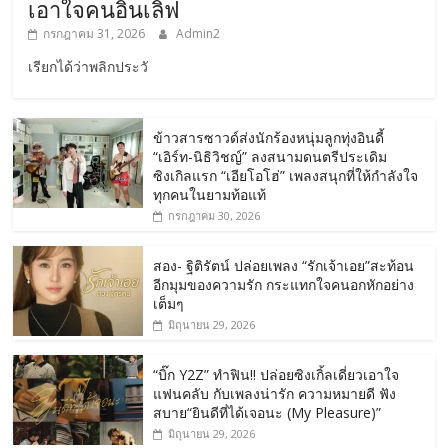
เอาใจคนอินเลิฟ
กรกฎาคม 31, 2026
Admin2
เรียกได้ว่าพลิกประวั
ข้าวสารซาวด์ส่งนักร้องหนุ่มลูกทุ่งอินดี้
“เอิร์ท-นิธิวิชญ์” ลงสนามดนตรีประเดิม
ซิงเกิลแรก “เอียโอโฮ่” เพลงสนุกที่ให้กำลังใจ
ทุกคนในยามท้อแท้
กรกฎาคม 30, 2026
สอง- ฐิติรัตน์ ปล่อยเพลง “รักเจ้าเอย”สะท้อน
อีกมุมของความรัก กระแทกใจคนอกหักอย่าง
เต็มๆ
มิถุนายน 29, 2026
“บิ๊ก Y2Z” ทำฟิน!! ปล่อยซิงเกิ้ลเดี่ยวเอาใจ
แฟนคลับ กับเพลงน่ารัก ความหมายดี ฟัง
สบาย“ยินดีที่ได้เจอนะ (My Pleasure)”
มิถุนายน 29, 2026