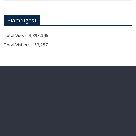
Siamdigest
Total Views:
3,393,346
Total Visitors:
153,257