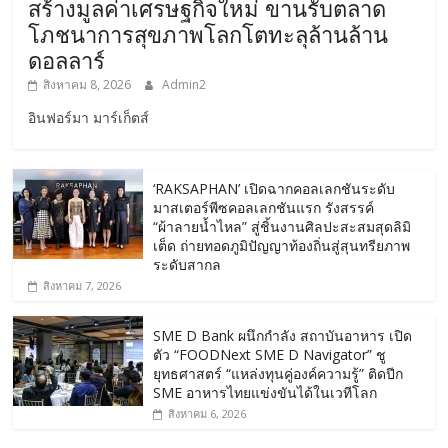
สร้างมูลค่าเศรษฐกิจใหม่ ขานรับตลาด
โภชนาการสุขภาพโลกโตทะลุล้านล้าน
ดอลลาร์
สิงหาคม 8, 2026
Admin2
อินฟอร์มา มาร์เก็ตส์
‘RAKSAPHAN’ เปิดฉากคอลเลกชันระดับ
มาสเตอร์พีซคอลเลกชันแรก รังสรรค์
“ผ้าลายน้ำไหล” สู่ชิ้นงานศิลปะสะสมสุดลิมิ
เต็ด ถ่ายทอดภูมิปัญญาท้องถิ่นสู่สุนทรียภาพ
ระดับสากล
สิงหาคม 7, 2026
SME D Bank ผนึกกำลัง สถาบันอาหาร เปิด
ตัว “FOODNext SME D Navigator” ชู
ยุทธศาสตร์ “แหล่งทุนคู่องค์ความรู้” ติดปีก
SME อาหารไทยแข่งขันได้ในเวทีโลก
สิงหาคม 6, 2026