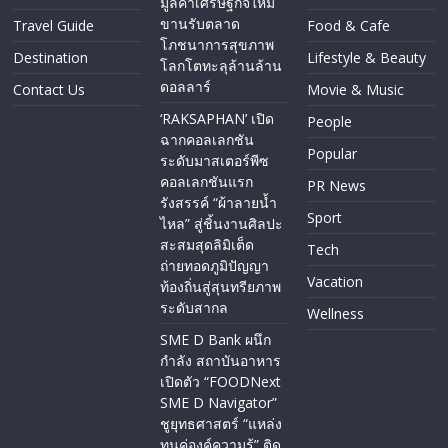
มูลค่าเศรษฐกิจใหม่
ขานรับตลาด
Travel Guide
Food & Cafe
โภชนาการสุขภาพ
Destination
Lifestyle & Beauty
โลกโตทะลุล้านล้าน
ดอลลาร์
Contact Us
Movie & Music
‘RAKSAPHAN’ เปิด
People
ฉากคอลเลกชัน
Popular
ระดับมาสเตอร์พีซ
คอลเลกชันแรก
PR News
รังสรรค์ “ผ้าลายน้ำ
Sport
ไหล” สู่ชิ้นงานศิลปะ
สะสมสุดลิมิเต็ด
Tech
ถ่ายทอดภูมิปัญญา
Vacation
ท้องถิ่นสู่สุนทรียภาพ
ระดับสากล
Wellness
SME D Bank ผนึก
กำลัง สถาบันอาหาร
เปิดตัว “FOODNext
SME D Navigator”
ชูยุทธศาสตร์ “แหล่ง
ทุนคู่องค์ความรู้” ติด