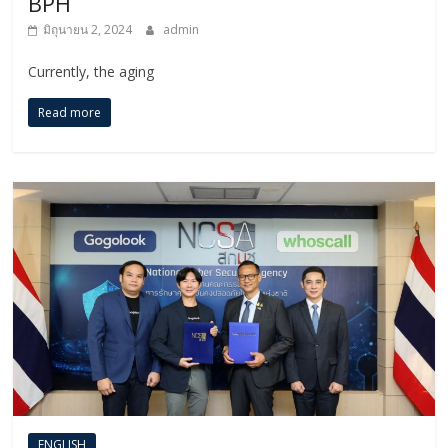
BPH
มิถุนายน 2, 2024
admin
Currently, the aging
Read more
ENGLISH​