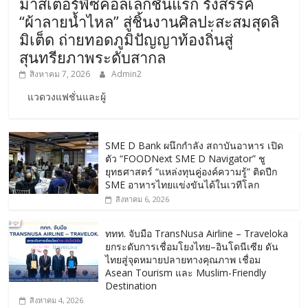
มาสเตอร์พีซคอลเลกชันแรก รังสรรค์
“ผ้าลายน้ำไหล” สู่ชิ้นงานศิลปะสะสมสุดลิ
มิเต็ด ถ่ายทอดภูมิปัญญาท้องถิ่นสู่
สุนทรียภาพระดับสากล
สิงหาคม 7, 2026
Admin2
แวดวงแฟชั่นและผู้
SME D Bank ผนึกกำลัง สถาบันอาหาร เปิด
ตัว “FOODNext SME D Navigator” ชู
ยุทธศาสตร์ “แหล่งทุนคู่องค์ความรู้” ติดปีก
SME อาหารไทยแข่งขันได้ในเวทีโลก
สิงหาคม 6, 2026
ททท. จับมือ TransNusa Airline – Traveloka
ยกระดับการเชื่อมโยงไทย–อินโดนีเซีย ดัน
ไทยสู่จุดหมายปลายทางคุณภาพ เชื่อม
Asean Tourism และ Muslim-Friendly
Destination
สิงหาคม 4, 2026