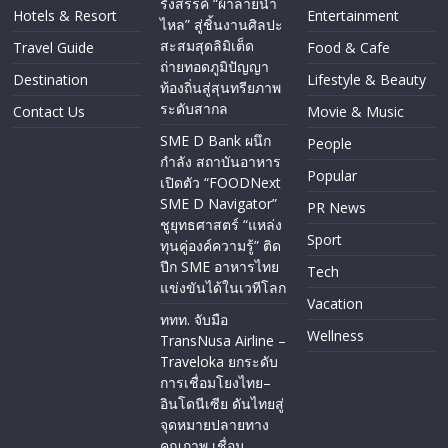
รังสรรค์ “ผ้าลายน้ำ
Hotels & Resort
Entertainment
ไหล” สู่ชิ้นงานศิลปะ
สะสมสุดลิมิเต็ด
Travel Guide
Food & Cafe
ถ่ายทอดภูมิปัญญา
Destination
Lifestyle & Beauty
ท้องถิ่นสู่สุนทรียภาพ
ระดับสากล
Contact Us
Movie & Music
SME D Bank ผนึก
People
กำลัง สถาบันอาหาร
Popular
เปิดตัว “FOODNext
SME D Navigator”
PR News
ชูยุทธศาสตร์ “แหล่ง
Sport
ทุนคู่องค์ความรู้” ติด
ปีก SME อาหารไทย
Tech
แข่งขันได้ในเวทีโลก
Vacation
ททท. จับมือ
Wellness
TransNusa Airline –
Traveloka ยกระดับ
การเชื่อมโยงไทย–
อินโดนีเซีย ดันไทยสู่
จุดหมายปลายทาง
คุณภาพ เชื่อม