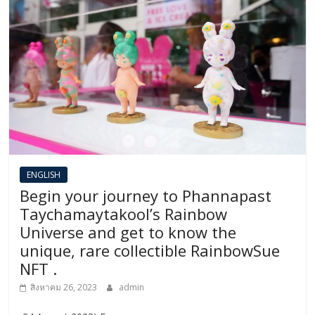
ENGLISH​
Begin your journey to Phannapast
Taychamaytakool’s Rainbow
Universe and get to know the
unique, rare collectible RainbowSue
NFT .
สิงหาคม 26, 2023
admin