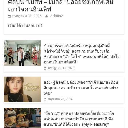
ศิลปิน “เบสท์ – เบลล์” ปล่อยซิงเกิ้ลพิเศษ
เอาใจคนอินเลิฟ
กรกฎาคม 31, 2026
Admin2
เรียกได้ว่าพลิกประวั
ข้าวสารซาวด์ส่งนักร้องหนุ่มลูกทุ่งอินดี้
“เอิร์ท-นิธิวิชญ์” ลงสนามดนตรีประเดิม
ซิงเกิลแรก “เอียโอโฮ่” เพลงสนุกที่ให้กำลังใจ
ทุกคนในยามท้อแท้
กรกฎาคม 30, 2026
สอง- ฐิติรัตน์ ปล่อยเพลง “รักเจ้าเอย”สะท้อน
อีกมุมของความรัก กระแทกใจคนอกหักอย่าง
เต็มๆ
มิถุนายน 29, 2026
“บิ๊ก Y2Z” ทำฟิน!! ปล่อยซิงเกิ้ลเดี่ยวเอาใจ
แฟนคลับ กับเพลงน่ารัก ความหมายดี ฟัง
สบาย“ยินดีที่ได้เจอนะ (My Pleasure)”