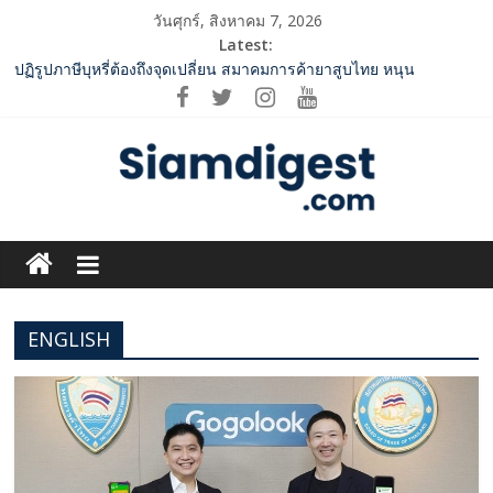
Skip
วันศุกร์, สิงหาคม 7, 2026
to
Latest:
กกท.เปิดเกมรุก! ดันเอเชียนเกมส์ให้เป็นมากกว่าการแข่งขัน ผ่าน
content
แคมเปญระดับชาติ
ปฏิรูปภาษีบุหรี่ต้องถึงจุดเปลี่ยน สมาคมการค้ายาสูบไทย หนุน
โครงสร้างอัตราเดียว ลดบิดเบือนตลาด เพิ่มประสิทธิภาพจัดเก็บรายได้
‘RAKSAPHAN’ เปิดฉากคอลเลกชันระดับมาสเตอร์พีซคอลเลกชันแรก
รังสรรค์ “ผ้าลายน้ำไหล” สู่ชิ้นงานศิลปะสะสมสุดลิมิเต็ด ถ่ายทอด
ภูมิปัญญาท้องถิ่นสู่สุนทรียภาพระดับสากล
SME D Bank ผนึกกำลัง สถาบันอาหาร เปิดตัว “FOODNext SME D
Siam
Navigator” ชูยุทธศาสตร์ “แหล่งทุนคู่องค์ความรู้” ติดปีก SME อาหาร
ไทยแข่งขันได้ในเวทีโลก
Digest.com
ททท. จับมือ TransNusa Airline – Traveloka ยกระดับการเชื่อมโยง
ไทย–อินโดนีเซีย ดันไทยสู่จุดหมายปลายทางคุณภาพ เชื่อม Asean
ENGLISH​
Tourism และ Muslim-Friendly Destination
ฺีBusiness
&
Variety