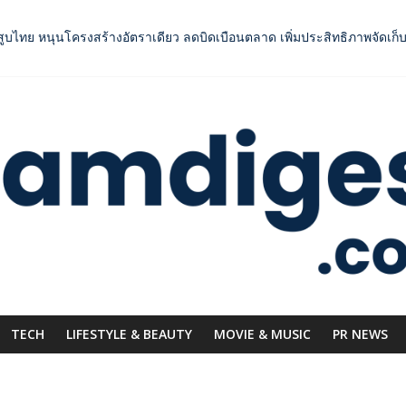
ยาสูบไทย หนุนโครงสร้างอัตราเดียว ลดบิดเบือนตลาด เพิ่มประสิทธิภาพจัดเก็
คอลเลกชันแรก รังสรรค์ “ผ้าลายน้ำไหล” สู่ชิ้นงานศิลปะสะสมสุดลิมิเต็ด
OODNext SME D Navigator” ชูยุทธศาสตร์ “แหล่งทุนคู่องค์ความรู้” ติดป
กระดับการเชื่อมโยงไทย–อินโดนีเซีย ดันไทยสู่จุดหมายปลายทางคุณภาพ เชื
าการแข่งขัน ผ่านแคมเปญระดับชาติ
TECH
LIFESTYLE & BEAUTY
MOVIE & MUSIC
PR NEWS