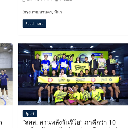
(กรุงเทพมหานคร, มีนา
Read more
Sport
ร
“สสส. สานพลังรันริโอ” ภาคีกว่า 10