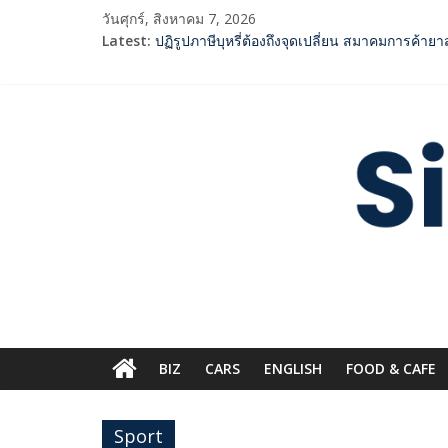
Skip
วันศุกร์, สิงหาคม 7, 2026
to
Latest:
ปฏิรูปภาษีบุหรี่ต้องถึงจุดเปลี่ยน สมาคมการค้า
content
‘RAKSAPHAN’ เปิดฉากคอลเลกชันระดับมาสเตอร์พีซ
SME D Bank ผนึกกำลัง สถาบันอาหาร เปิดตัว “F
ททท. จับมือ TransNusa Airline – Traveloka ย
Siam
กกท.เปิดเกมรุก! ดันเอเชียนเกมส์ให้เป็นมากกว่
Digest.com
ฺีBusiness
&
Variety
BIZ
CARS
ENGLISH​
FOOD & CAFE
Sport