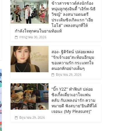
ข้าวสารซาวด์ส่งนักร้อง
หนุ่มลูกทุ่งอินดี้ “เอิร์ท-นิธิ
วิชญ์” ลงสนามดนตรี
ประเดิมซิงเกิลแรก “เอีย
โอโฮ่” เพลงสนุกที่ให้
กำลังใจทุกคนในยามท้อแท้
กรกฎาคม 30, 2026
สอง- ฐิติรัตน์ ปล่อยเพลง
“รักเจ้าเอย”สะท้อนอีกมุม
ของความรัก กระแทกใจ
คนอกหักอย่างเต็มๆ
มิถุนายน 29, 2026
“บิ๊ก Y2Z” ทำฟิน!! ปล่อย
ซิงเกิ้ลเดี่ยวเอาใจแฟน
คลับ กับเพลงน่ารัก ความ
หมายดี ฟังสบาย“ยินดีที่ได้
เจอนะ (My Pleasure)”
มิถุนายน 29, 2026