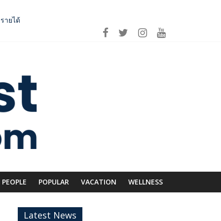
บรายได้
 ถ่ายทอดภูมิปัญญาท้องถิ่นสู่สุนทรียภาพระดับสากล
ีก SME อาหารไทยแข่งขันได้ในเวทีโลก
่อม Asean Tourism และ Muslim-Friendly Destination
PEOPLE
POPULAR
VACATION
WELLNESS
Latest News