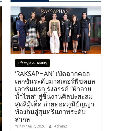
Lifestyle & Beauty
‘RAKSAPHAN’ เปิดฉากคอล
เลกชันระดับมาสเตอร์พีซคอล
เลกชันแรก รังสรรค์ “ผ้าลาย
น้ำไหล” สู่ชิ้นงานศิลปะสะสม
สุดลิมิเต็ด ถ่ายทอดภูมิปัญญา
ท้องถิ่นสู่สุนทรียภาพระดับ
สากล
สิงหาคม 7, 2026
Admin2