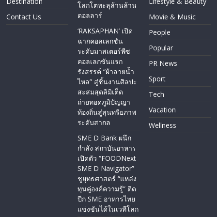
Destination
Lifestyle & Beauty
โลกโตทะลุล้านล้าน
ดอลลาร์
Contact Us
Movie & Music
‘RAKSAPHAN’ เปิด
People
ฉากคอลเลกชัน
Popular
ระดับมาสเตอร์พีซ
คอลเลกชันแรก
PR News
รังสรรค์ “ผ้าลายน้ำ
Sport
ไหล” สู่ชิ้นงานศิลปะ
สะสมสุดลิมิเต็ด
Tech
ถ่ายทอดภูมิปัญญา
Vacation
ท้องถิ่นสู่สุนทรียภาพ
ระดับสากล
Wellness
SME D Bank ผนึก
กำลัง สถาบันอาหาร
เปิดตัว “FOODNext
SME D Navigator”
ชูยุทธศาสตร์ “แหล่ง
ทุนคู่องค์ความรู้” ติด
ปีก SME อาหารไทย
แข่งขันได้ในเวทีโลก