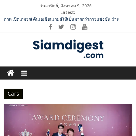
Skip
วันอาทิตย์, สิงหาคม 9, 2026
to
Latest:
content
กกท.เปิดเกมรุก! ดันเอเชียนเกมส์ให้เป็นมากกว่าการแข่งขัน ผ่าน
แคมเปญระดับชาติ
Vitafoods Asia 2026 ตัวเร่งอุตสาหกรรมสารสกัดไทย ชูงานวิจัย –
เครือข่ายโลก สร้างมูลค่าเศรษฐกิจใหม่ ขานรับตลาดโภชนาการ
สุขภาพโลกโตทะลุล้านล้านดอลลาร์
‘RAKSAPHAN’ เปิดฉากคอลเลกชันระดับมาสเตอร์พีซคอลเลกชันแรก
รังสรรค์ “ผ้าลายน้ำไหล” สู่ชิ้นงานศิลปะสะสมสุดลิมิเต็ด ถ่ายทอด
Siam
ภูมิปัญญาท้องถิ่นสู่สุนทรียภาพระดับสากล
SME D Bank ผนึกกำลัง สถาบันอาหาร เปิดตัว “FOODNext SME D
Digest.com
Navigator” ชูยุทธศาสตร์ “แหล่งทุนคู่องค์ความรู้” ติดปีก SME อาหาร
ไทยแข่งขันได้ในเวทีโลก
ททท. จับมือ TransNusa Airline – Traveloka ยกระดับการเชื่อมโยง
Cars
ฺีBusiness
ไทย–อินโดนีเซีย ดันไทยสู่จุดหมายปลายทางคุณภาพ เชื่อม Asean
&
Tourism และ Muslim-Friendly Destination
Variety