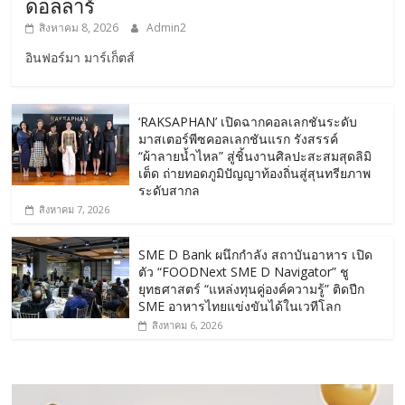
ดอลลาร์
สิงหาคม 8, 2026
Admin2
อินฟอร์มา มาร์เก็ตส์
‘RAKSAPHAN’ เปิดฉากคอลเลกชันระดับ
มาสเตอร์พีซคอลเลกชันแรก รังสรรค์
“ผ้าลายน้ำไหล” สู่ชิ้นงานศิลปะสะสมสุดลิมิ
เต็ด ถ่ายทอดภูมิปัญญาท้องถิ่นสู่สุนทรียภาพ
ระดับสากล
สิงหาคม 7, 2026
SME D Bank ผนึกกำลัง สถาบันอาหาร เปิด
ตัว “FOODNext SME D Navigator” ชู
ยุทธศาสตร์ “แหล่งทุนคู่องค์ความรู้” ติดปีก
SME อาหารไทยแข่งขันได้ในเวทีโลก
สิงหาคม 6, 2026