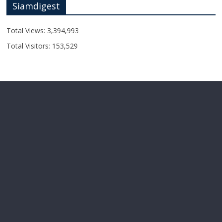
Siamdigest
Total Views:
3,394,993
Total Visitors:
153,529