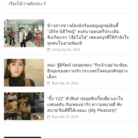
เรียกได้ว่าพลิกประวั
ข้าวสารซาวด์ส่งนักร้องหนุ่มลูกทุ่งอินดี้
“เอิร์ท-นิธิวิชญ์” ลงสนามดนตรีประเดิม
ซิงเกิลแรก “เอียโอโฮ่” เพลงสนุกที่ให้กำลังใจ
ทุกคนในยามท้อแท้
กรกฎาคม 30, 2026
สอง- ฐิติรัตน์ ปล่อยเพลง “รักเจ้าเอย”สะท้อน
อีกมุมของความรัก กระแทกใจคนอกหักอย่าง
เต็มๆ
มิถุนายน 29, 2026
“บิ๊ก Y2Z” ทำฟิน!! ปล่อยซิงเกิ้ลเดี่ยวเอาใจ
แฟนคลับ กับเพลงน่ารัก ความหมายดี ฟัง
สบาย“ยินดีที่ได้เจอนะ (My Pleasure)”
มิถุนายน 29, 2026