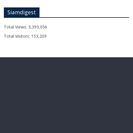
Siamdigest
Total Views:
3,393,056
Total Visitors:
153,209