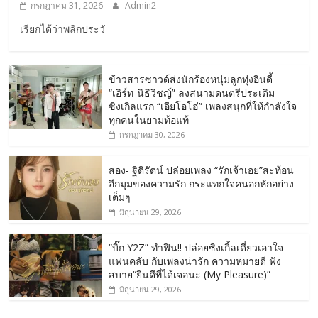
กรกฎาคม 31, 2026
Admin2
เรียกได้ว่าพลิกประวั
ข้าวสารซาวด์ส่งนักร้องหนุ่มลูกทุ่งอินดี้
“เอิร์ท-นิธิวิชญ์” ลงสนามดนตรีประเดิม
ซิงเกิลแรก “เอียโอโฮ่” เพลงสนุกที่ให้กำลังใจ
ทุกคนในยามท้อแท้
กรกฎาคม 30, 2026
สอง- ฐิติรัตน์ ปล่อยเพลง “รักเจ้าเอย”สะท้อน
อีกมุมของความรัก กระแทกใจคนอกหักอย่าง
เต็มๆ
มิถุนายน 29, 2026
“บิ๊ก Y2Z” ทำฟิน!! ปล่อยซิงเกิ้ลเดี่ยวเอาใจ
แฟนคลับ กับเพลงน่ารัก ความหมายดี ฟัง
สบาย“ยินดีที่ได้เจอนะ (My Pleasure)”
มิถุนายน 29, 2026