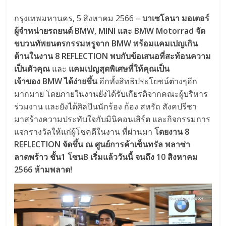
กรุงเทพมหานคร, 5 สิงหาคม 2566 –
บาเซโลนา มอเตอร์
ผู้จำหน่ายรถยนต์ BMW, MINI และ BMW Motorrad จัด
ขบวนทัพยนตรกรรมหรูจาก BMW พร้อมแคมเปญเกิน
ต้านในงาน 8 REFLECTION พบกับข้อเสนอที่สะท้อนความ
เป็นตัวคุณ
และ
แคมเปญสุดพิเศษที่ให้คุณเป็น
เจ้าของ BMW ได้ง่ายขึ้น
อีกทั้งสิทธิประโยชน์ต่างๆอีก
มากมาย โดยภายในงานยังได้รับเกียรติจากคณะผู้บริหาร
ร่วมงาน และยังได้ศิลปินนักร้อง ก้อง สหรัถ สังคปรีชา
มาสร้างความประทับใจกับมินิคอนเสิร์ต และกิจกรรมการ
แจกรางวัลให้แก่ผู้โชคดีในงาน ที่ผ่านมา
โดยงาน 8
REFLECTION จัดขึ้น ณ ศูนย์การค้าเซ็นทรัล พลาซ่า
ลาดพร้าว ชั้น1 โซนB เริ่มแล้ววันนี้ จนถึง 10 สิงหาคม
2566 ห้ามพลาด!