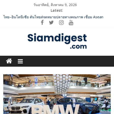
Skip
วันอาทิตย์, สิงหาคม 9, 2026
to
Latest:
content
ททท. จับมือ TransNusa Airline – Traveloka ยกระดับการเชื่อมโยง
ไทย–อินโดนีเซีย ดันไทยสู่จุดหมายปลายทางคุณภาพ เชื่อม Asean
Tourism และ Muslim-Friendly Destination
กกท.เปิดเกมรุก! ดันเอเชียนเกมส์ให้เป็นมากกว่าการแข่งขัน ผ่าน
แคมเปญระดับชาติ
Vitafoods Asia 2026 ตัวเร่งอุตสาหกรรมสารสกัดไทย ชูงานวิจัย –
เครือข่ายโลก สร้างมูลค่าเศรษฐกิจใหม่ ขานรับตลาดโภชนาการ
Siam
สุขภาพโลกโตทะลุล้านล้านดอลลาร์
‘RAKSAPHAN’ เปิดฉากคอลเลกชันระดับมาสเตอร์พีซคอลเลกชันแรก
Digest.com
รังสรรค์ “ผ้าลายน้ำไหล” สู่ชิ้นงานศิลปะสะสมสุดลิมิเต็ด ถ่ายทอด
ภูมิปัญญาท้องถิ่นสู่สุนทรียภาพระดับสากล
SME D Bank ผนึกกำลัง สถาบันอาหาร เปิดตัว “FOODNext SME D
ฺีBusiness
Navigator” ชูยุทธศาสตร์ “แหล่งทุนคู่องค์ความรู้” ติดปีก SME อาหาร
&
ไทยแข่งขันได้ในเวทีโลก
Variety