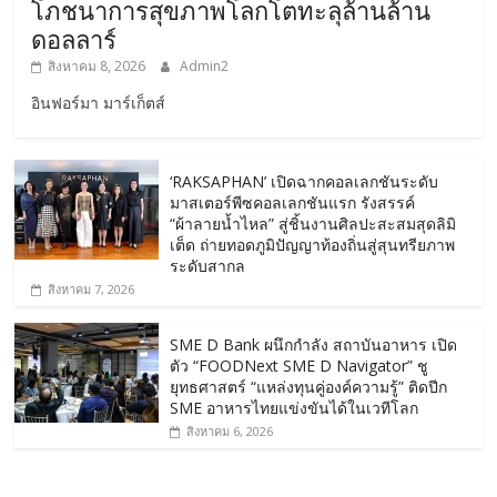
โภชนาการสุขภาพโลกโตทะลุล้านล้าน
ดอลลาร์
สิงหาคม 8, 2026
Admin2
อินฟอร์มา มาร์เก็ตส์
‘RAKSAPHAN’ เปิดฉากคอลเลกชันระดับ
มาสเตอร์พีซคอลเลกชันแรก รังสรรค์
“ผ้าลายน้ำไหล” สู่ชิ้นงานศิลปะสะสมสุดลิมิ
เต็ด ถ่ายทอดภูมิปัญญาท้องถิ่นสู่สุนทรียภาพ
ระดับสากล
สิงหาคม 7, 2026
SME D Bank ผนึกกำลัง สถาบันอาหาร เปิด
ตัว “FOODNext SME D Navigator” ชู
ยุทธศาสตร์ “แหล่งทุนคู่องค์ความรู้” ติดปีก
SME อาหารไทยแข่งขันได้ในเวทีโลก
สิงหาคม 6, 2026