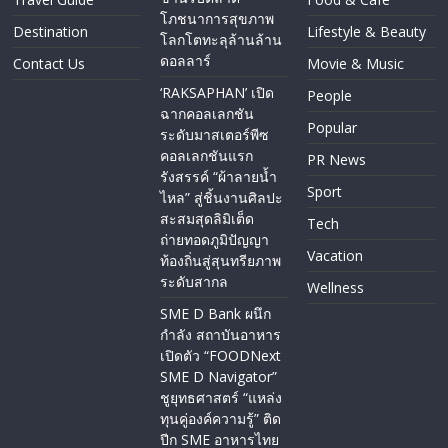
โภชนาการสุขภาพ
Destination
Lifestyle & Beauty
โลกโตทะลุล้านล้าน
ดอลลาร์
Contact Us
Movie & Music
‘RAKSAPHAN’ เปิด
People
ฉากคอลเลกชัน
Popular
ระดับมาสเตอร์พีซ
คอลเลกชันแรก
PR News
รังสรรค์ “ผ้าลายน้ำ
Sport
ไหล” สู่ชิ้นงานศิลปะ
สะสมสุดลิมิเต็ด
Tech
ถ่ายทอดภูมิปัญญา
Vacation
ท้องถิ่นสู่สุนทรียภาพ
ระดับสากล
Wellness
SME D Bank ผนึก
กำลัง สถาบันอาหาร
เปิดตัว “FOODNext
SME D Navigator”
ชูยุทธศาสตร์ “แหล่ง
ทุนคู่องค์ความรู้” ติด
ปีก SME อาหารไทย