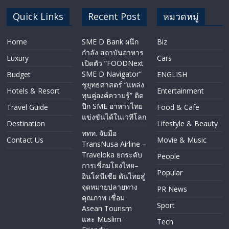
Quick Links
Recent Post
หมวดหมู่
Home
SME D Bank ผนึก
Biz
กำลัง สถาบันอาหาร
Luxury
Cars
เปิดตัว “FOODNext
SME D Navigator”
Budget
ENGLISH​
ชูยุทธศาสตร์ “แหล่ง
Hotels & Resort
Entertainment
ทุนคู่องค์ความรู้” ติด
ปีก SME อาหารไทย
Travel Guide
Food & Cafe
แข่งขันได้ในเวทีโลก
Destination
Lifestyle & Beauty
ททท. จับมือ
Contact Us
Movie & Music
TransNusa Airline –
Traveloka ยกระดับ
People
การเชื่อมโยงไทย–
Popular
อินโดนีเซีย ดันไทยสู่
จุดหมายปลายทาง
PR News
คุณภาพ เชื่อม
Sport
Asean Tourism
และ Muslim-
Tech