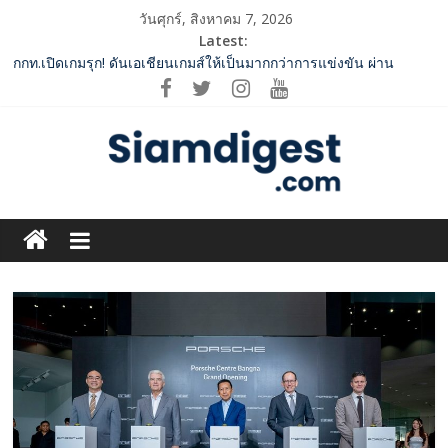
Skip
วันศุกร์, สิงหาคม 7, 2026
to
Latest:
content
ททท. จับมือ TransNusa Airline – Traveloka ยกระดับการเชื่อมโยง
ไทย–อินโดนีเซีย ดันไทยสู่จุดหมายปลายทางคุณภาพ เชื่อม Asean
Tourism และ Muslim-Friendly Destination
กกท.เปิดเกมรุก! ดันเอเชียนเกมส์ให้เป็นมากกว่าการแข่งขัน ผ่าน
แคมเปญระดับชาติ
ปฏิรูปภาษีบุหรี่ต้องถึงจุดเปลี่ยน สมาคมการค้ายาสูบไทย หนุน
โครงสร้างอัตราเดียว ลดบิดเบือนตลาด เพิ่มประสิทธิภาพจัดเก็บรายได้
Siam
2 ค่ายเพลงชื่อดัง “A BEAR DAY – Rising Entertainment” ผนึกกำลัง
ครั้งสำคัญ ส่งศิลปิน “เบสท์ – เบลล์” ปล่อยซิงเกิ้ลพิเศษ เอาใจคนอิน
Digest.com
เลิฟ
SME D Bank ผนึกกำลัง สถาบันอาหาร เปิดตัว “FOODNext SME D
Navigator” ชูยุทธศาสตร์ “แหล่งทุนคู่องค์ความรู้” ติดปีก SME อาหาร
ฺีBusiness
ไทยแข่งขันได้ในเวทีโลก
&
Variety