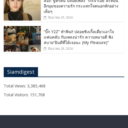
สอง- ฐิติรัตน์ ปล่อยเพลง “รักเจ้าเอย”สะท้อน
อีกมุมของความรัก กระแทกใจคนอกหักอย่าง
เต็มๆ
มิถุนายน 29, 2026
“บิ๊ก Y2Z” ทำฟิน!! ปล่อยซิงเกิ้ลเดี่ยวเอาใจ
แฟนคลับ กับเพลงน่ารัก ความหมายดี ฟัง
สบาย“ยินดีที่ได้เจอนะ (My Pleasure)”
มิถุนายน 29, 2026
Siamdigest
Total Views:
3,385,468
Total Visitors:
151,708