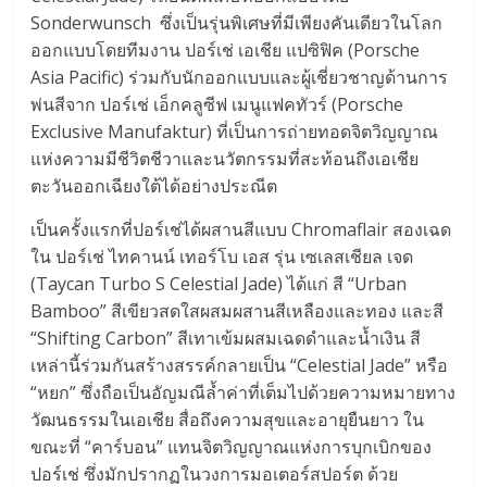
Sonderwunsch ซึ่งเป็นรุ่นพิเศษที่มีเพียงคันเดียวในโลก
ออกแบบโดยทีมงาน ปอร์เช่ เอเชีย แปซิฟิค (Porsche
Asia Pacific) ร่วมกับนักออกแบบและผู้เชี่ยวชาญด้านการ
พ่นสีจาก ปอร์เช่ เอ็กคลูซีฟ เมนูแฟคทัวร์ (Porsche
Exclusive Manufaktur) ที่เป็นการถ่ายทอดจิตวิญญาณ
แห่งความมีชีวิตชีวาและนวัตกรรมที่สะท้อนถึงเอเชีย
ตะวันออกเฉียงใต้ได้อย่างประณีต
เป็นครั้งแรกที่ปอร์เช่ได้ผสานสีแบบ Chromaflair สองเฉด
ใน ปอร์เช่ ไทคานน์ เทอร์โบ เอส รุ่น เซเลสเชียล เจด
(Taycan Turbo S Celestial Jade) ได้แก่ สี “Urban
Bamboo” สีเขียวสดใสผสมผสานสีเหลืองและทอง และสี
“Shifting Carbon” สีเทาเข้มผสมเฉดดำและน้ำเงิน สี
เหล่านี้ร่วมกันสร้างสรรค์กลายเป็น “Celestial Jade” หรือ
“หยก” ซึ่งถือเป็นอัญมณีล้ำค่าที่เต็มไปด้วยความหมายทาง
วัฒนธรรมในเอเชีย สื่อถึงความสุขและอายุยืนยาว ใน
ขณะที่ “คาร์บอน” แทนจิตวิญญาณแห่งการบุกเบิกของ
ปอร์เช่ ซึ่งมักปรากฏในวงการมอเตอร์สปอร์ต ด้วย