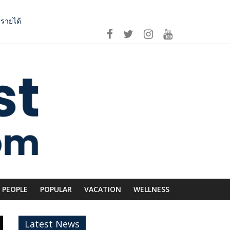
บรายได้
 เอาใจคนอินเลิฟ
ีก SME อาหารไทยแข่งขันได้ในเวทีโลก
่อม Asean Tourism และ Muslim-Friendly Destination
PEOPLE
POPULAR
VACATION
WELLNESS
Latest News