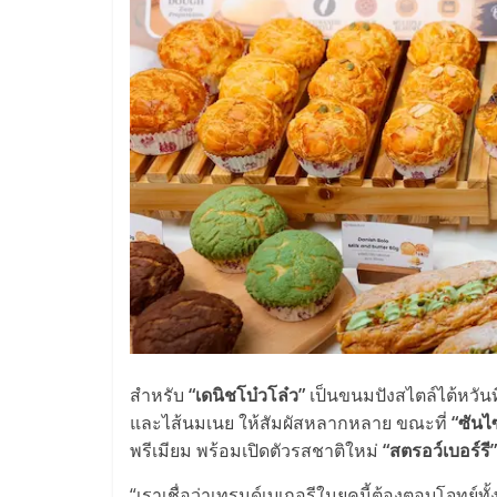
สำหรับ
“เดนิชโบ๋วโล๋ว”
เป็นขนมปังสไตล์ไต้หวันท
และไส้นมเนย ให้สัมผัสหลากหลาย ขณะที่
“ซันไ
พรีเมียม พร้อมเปิดตัวรสชาติใหม่
“สตรอว์เบอร์รี
“เราเชื่อว่าเทรนด์เบเกอรีในยุคนี้ต้องตอบโจทย