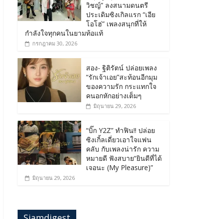
วิชญ์” ลงสนามดนตรี
ประเดิมซิงเกิลแรก “เอีย
โอโฮ่” เพลงสนุกที่ให้
กำลังใจทุกคนในยามท้อแท้
กรกฎาคม 30, 2026
สอง- ฐิติรัตน์ ปล่อยเพลง
“รักเจ้าเอย”สะท้อนอีกมุม
ของความรัก กระแทกใจ
คนอกหักอย่างเต็มๆ
มิถุนายน 29, 2026
“บิ๊ก Y2Z” ทำฟิน!! ปล่อย
ซิงเกิ้ลเดี่ยวเอาใจแฟน
คลับ กับเพลงน่ารัก ความ
หมายดี ฟังสบาย“ยินดีที่ได้
เจอนะ (My Pleasure)”
มิถุนายน 29, 2026
Siamdigest