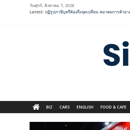
Skip
วันศุกร์, สิงหาคม 7, 2026
to
Latest:
กกท.เปิดเกมรุก! ดันเอเชียนเกมส์ให้เป็นมากกว่
content
ปฏิรูปภาษีบุหรี่ต้องถึงจุดเปลี่ยน สมาคมการค้า
2 ค่ายเพลงชื่อดัง “A BEAR DAY – Rising Enterta
SME D Bank ผนึกกำลัง สถาบันอาหาร เปิดตัว “F
Siam
ททท. จับมือ TransNusa Airline – Traveloka ย
Digest.com
ฺีBusiness
&
Variety
BIZ
CARS
ENGLISH​
FOOD & CAFE