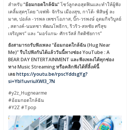
สำหรับ
“อ้อมกอดใกล้ฉัน”
โชว์ลูกคอสุดฟินและทำให้ผู้ฟัง
เคลิ้มสุดๆโดย “เจฟฟ์- จักริน เมืองสุข, กาโต้- พิสิษฐ์ ละ
มาต, ปอล์ล -วรพล เพชรโอภาส, บิ๊ก-วรพงษ์ อุดมกิจวิบูลย์
, สตางค์-นนทชา พัฒนโพธิกร, ริวริว-สหชัย ศรีสุข
เจริญพร” และ “มอร์แกน- ศักรวัสส์ กิตติชัยการ”
ยังสามารถรับฟังเพลง “อ้อมกอดใกล้ฉัน (Hug Near
Me)” รีบไปฟังกันได้แล้ววันนี้ทางช่อง YouTube : A
BEAR DAY ENTERTAINMENT และฟังเพลงได้ทุกช่อง
ทาง Music Streaming หรือคลิกฟังได้ที่ลิ้งค์นี้
เลย
https://youtu.be/rpscYddsgYg?
si=YbI1uvriuXWl3_7N
#y2z_Hugnearme
#อ้อมกอดใกล้ฉัน
#Y2Z #Tpop