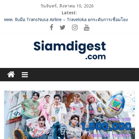
Skip
วันจันทร์, สิงหาคม 10, 2026
to
Latest:
content
ททท. จับมือ TransNusa Airline – Traveloka ยกระดับการเชื่อมโยง
ไทย–อินโดนีเซีย ดันไทยสู่จุดหมายปลายทางคุณภาพ เชื่อม Asean
Tourism และ Muslim-Friendly Destination
กกท.เปิดเกมรุก! ดันเอเชียนเกมส์ให้เป็นมากกว่าการแข่งขัน ผ่าน
แคมเปญระดับชาติ
Vitafoods Asia 2026 ตัวเร่งอุตสาหกรรมสารสกัดไทย ชูงานวิจัย –
เครือข่ายโลก สร้างมูลค่าเศรษฐกิจใหม่ ขานรับตลาดโภชนาการ
Siam
สุขภาพโลกโตทะลุล้านล้านดอลลาร์
‘RAKSAPHAN’ เปิดฉากคอลเลกชันระดับมาสเตอร์พีซคอลเลกชันแรก
Digest.com
รังสรรค์ “ผ้าลายน้ำไหล” สู่ชิ้นงานศิลปะสะสมสุดลิมิเต็ด ถ่ายทอด
ภูมิปัญญาท้องถิ่นสู่สุนทรียภาพระดับสากล
SME D Bank ผนึกกำลัง สถาบันอาหาร เปิดตัว “FOODNext SME D
ฺีBusiness
Navigator” ชูยุทธศาสตร์ “แหล่งทุนคู่องค์ความรู้” ติดปีก SME อาหาร
&
ไทยแข่งขันได้ในเวทีโลก
Variety