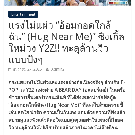
Entertainment
แรงไม่แผ่ว “อ้อมกอดใกล้
ฉัน” (Hug Near Me)” ซิงเกิ้ล
ใหม่วง Y2Z!! ทะลุล้านวิว
แบบปังๆ
ธันวาคม 27, 2025
Admin2
กระแสแรงไม่มีแผ่วและแรงอย่างต่อเนื่องจริงๆ สำหรับ T-
POP วง Y2Z แห่งค่าย A BEAR DAY (อะแบร์เดย์) ในเครือ
ข้าวสารเอ็นเตอร์เทรนเม้นท์ ที่ได้ส่งเพลงน่ารักฟิลกู๊ด
“อ้อมกอดใกล้ฉัน (Hug Near Me)” ที่แฝงไปด้วยความขี้
เล่น สดใส น่ารัก ความเป็นกันเอง แถมด้วยความที่ฟังแล้ว
สบายหูและฟังแล้วดีต่อใจแบบสุดๆเลยทำให้เพลงนี้มียอด
วิว ทะลุล้านวิวไปเรียบร้อยแล้วภายในเวลาไม่ถึงเดือน