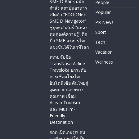
SME D Bank ผนึก
People
กำลัง สถาบันอาหาร
Popular
เปิดตัว “FOODNext
SME D Navigator”
PR News
ชูยุทธศาสตร์ “แหล่ง
Sport
ทุนคู่องค์ความรู้” ติด
ปีก SME อาหารไทย
Tech
แข่งขันได้ในเวทีโลก
Vacation
ททท. จับมือ
Wellness
TransNusa Airline –
Traveloka ยกระดับ
การเชื่อมโยงไทย–
อินโดนีเซีย ดันไทยสู่
จุดหมายปลายทาง
คุณภาพ เชื่อม
Asean Tourism
และ Muslim-
Friendly
Destination
กกท.เปิดเกมรุก! ดัน
เอเชียนเกมส์ให้เป็น