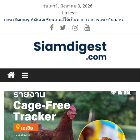
Skip
วันเสาร์, สิงหาคม 8, 2026
to
Latest:
content
กกท.เปิดเกมรุก! ดันเอเชียนเกมส์ให้เป็นมากกว่าการแข่งขัน ผ่าน
แคมเปญระดับชาติ
ปฏิรูปภาษีบุหรี่ต้องถึงจุดเปลี่ยน สมาคมการค้ายาสูบไทย หนุน
โครงสร้างอัตราเดียว ลดบิดเบือนตลาด เพิ่มประสิทธิภาพจัดเก็บรายได้
‘RAKSAPHAN’ เปิดฉากคอลเลกชันระดับมาสเตอร์พีซคอลเลกชันแรก
รังสรรค์ “ผ้าลายน้ำไหล” สู่ชิ้นงานศิลปะสะสมสุดลิมิเต็ด ถ่ายทอด
ภูมิปัญญาท้องถิ่นสู่สุนทรียภาพระดับสากล
Siam
SME D Bank ผนึกกำลัง สถาบันอาหาร เปิดตัว “FOODNext SME D
Navigator” ชูยุทธศาสตร์ “แหล่งทุนคู่องค์ความรู้” ติดปีก SME อาหาร
Digest.com
ไทยแข่งขันได้ในเวทีโลก
ททท. จับมือ TransNusa Airline – Traveloka ยกระดับการเชื่อมโยง
ไทย–อินโดนีเซีย ดันไทยสู่จุดหมายปลายทางคุณภาพ เชื่อม Asean
ฺีBusiness
Tourism และ Muslim-Friendly Destination
&
Variety