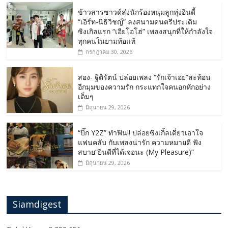
ข้าวสารซาวด์ส่งนักร้องหนุ่มลูกทุ่งอินดี้
“เอิร์ท-นิธิวิชญ์” ลงสนามดนตรีประเดิม
ซิงเกิลแรก “เอียโอโฮ่” เพลงสนุกที่ให้กำลังใจ
ทุกคนในยามท้อแท้
กรกฎาคม 30, 2026
สอง- ฐิติรัตน์ ปล่อยเพลง “รักเจ้าเอย”สะท้อน
อีกมุมของความรัก กระแทกใจคนอกหักอย่าง
เต็มๆ
มิถุนายน 29, 2026
“บิ๊ก Y2Z” ทำฟิน!! ปล่อยซิงเกิ้ลเดี่ยวเอาใจ
แฟนคลับ กับเพลงน่ารัก ความหมายดี ฟัง
สบาย“ยินดีที่ได้เจอนะ (My Pleasure)”
มิถุนายน 29, 2026
Siamdigest