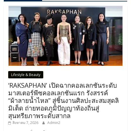
Lifestyle & Beauty
‘RAKSAPHAN’ เปิดฉากคอลเลกชันระดับ
มาสเตอร์พีซคอลเลกชันแรก รังสรรค์
“ผ้าลายน้ำไหล” สู่ชิ้นงานศิลปะสะสมสุดลิ
มิเต็ด ถ่ายทอดภูมิปัญญาท้องถิ่นสู่
สุนทรียภาพระดับสากล
สิงหาคม 7, 2026
Admin2