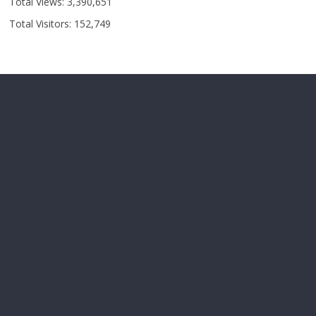
Total Views:
3,390,651
Total Visitors:
152,749