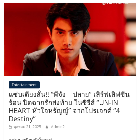
Entertainment
แซ่บเตียงสั่น!! “พีจัง – ปลาย” เสิร์ฟเลิฟซีน
ร้อน ปิดฉากรักส่งท้าย ในซีรีส์ “UN-IN
HEART หัวใจหรัญญ์” จากโปรเจกต์ “4
Destiny”
ตุลาคม 21, 2025
Admin2
แฟนๆ เตรียมหัวใจวาย!