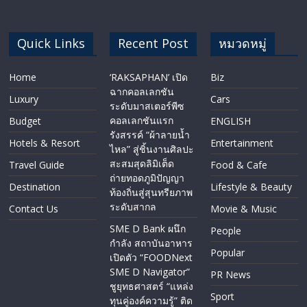
Quick Links
Recent Post
หมวดหมู่
Home
‘RAKSAPHAN’ เปิด
Biz
ฉากคอลเลกชัน
Luxury
Cars
ระดับมาสเตอร์พีซ
คอลเลกชันแรก
Budget
ENGLISH​
รังสรรค์ “ผ้าลายน้ำ
Hotels & Resort
Entertainment
ไหล” สู่ชิ้นงานศิลปะ
สะสมสุดลิมิเต็ด
Travel Guide
Food & Cafe
ถ่ายทอดภูมิปัญญา
Destination
Lifestyle & Beauty
ท้องถิ่นสู่สุนทรียภาพ
ระดับสากล
Contact Us
Movie & Music
SME D Bank ผนึก
People
กำลัง สถาบันอาหาร
Popular
เปิดตัว “FOODNext
SME D Navigator”
PR News
ชูยุทธศาสตร์ “แหล่ง
Sport
ทุนคู่องค์ความรู้” ติด