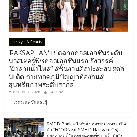
Lifestyle & Beauty
‘RAKSAPHAN’ เปิดฉากคอลเลกชันระดับ
มาสเตอร์พีซคอลเลกชันแรก รังสรรค์
“ผ้าลายน้ำไหล” สู่ชิ้นงานศิลปะสะสมสุดลิ
มิเต็ด ถ่ายทอดภูมิปัญญาท้องถิ่นสู่
สุนทรียภาพระดับสากล
สิงหาคม 7, 2026
Admin2
แวดวงแฟชั่นและผู้
SME D Bank ผนึกกำลัง สถาบันอาหาร เปิด
ตัว “FOODNext SME D Navigator” ชู
ยุทธศาสตร์ “แหล่งทุนคู่องค์ความรู้” ติดปีก