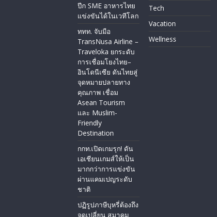
ปีก SME อาหารไทย
Tech
แข่งขันได้ในเวทีโลก
Vacation
ททท. จับมือ
Wellness
TransNusa Airline –
Traveloka ยกระดับ
การเชื่อมโยงไทย–
อินโดนีเซีย ดันไทยสู่
จุดหมายปลายทาง
คุณภาพ เชื่อม
Asean Tourism
และ Muslim-
Friendly
Destination
กกท.เปิดเกมรุก! ดัน
เอเชียนเกมส์ให้เป็น
มากกว่าการแข่งขัน
ผ่านแคมเปญระดับ
ชาติ
ปฏิรูปภาษีบุหรี่ต้องถึง
จุดเปลี่ยน สมาคม