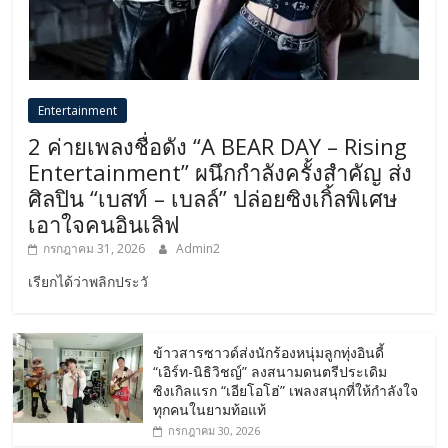
Entertainment
2 ค่ายเพลงชื่อดัง “A BEAR DAY – Rising
Entertainment” ผนึกกำลังครั้งสำคัญ ส่ง
ศิลปิน “เบสท์ – เบลล์” ปล่อยซิงเกิ้ลพิเศษ
เอาใจคนอินเลิฟ
กรกฎาคม 31, 2026
Admin2
เรียกได้ว่าพลิกประวั
ข้าวสารซาวด์ส่งนักร้องหนุ่มลูกทุ่งอินดี้
“เอิร์ท-นิธิวิชญ์” ลงสนามดนตรีประเดิม
ซิงเกิลแรก “เอียโอโฮ่” เพลงสนุกที่ให้กำลังใจ
ทุกคนในยามท้อแท้
กรกฎาคม 30, 2026