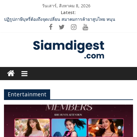
Skip
วันเสาร์, สิงหาคม 8, 2026
to
Latest:
กกท.เปิดเกมรุก! ดันเอเชียนเกมส์ให้เป็นมากกว่าการแข่งขัน ผ่าน
content
แคมเปญระดับชาติ
ปฏิรูปภาษีบุหรี่ต้องถึงจุดเปลี่ยน สมาคมการค้ายาสูบไทย หนุน
โครงสร้างอัตราเดียว ลดบิดเบือนตลาด เพิ่มประสิทธิภาพจัดเก็บรายได้
‘RAKSAPHAN’ เปิดฉากคอลเลกชันระดับมาสเตอร์พีซคอลเลกชันแรก
รังสรรค์ “ผ้าลายน้ำไหล” สู่ชิ้นงานศิลปะสะสมสุดลิมิเต็ด ถ่ายทอด
ภูมิปัญญาท้องถิ่นสู่สุนทรียภาพระดับสากล
SME D Bank ผนึกกำลัง สถาบันอาหาร เปิดตัว “FOODNext SME D
Siam
Navigator” ชูยุทธศาสตร์ “แหล่งทุนคู่องค์ความรู้” ติดปีก SME อาหาร
ไทยแข่งขันได้ในเวทีโลก
Digest.com
ททท. จับมือ TransNusa Airline – Traveloka ยกระดับการเชื่อมโยง
ไทย–อินโดนีเซีย ดันไทยสู่จุดหมายปลายทางคุณภาพ เชื่อม Asean
Entertainment
Tourism และ Muslim-Friendly Destination
ฺีBusiness
&
Variety