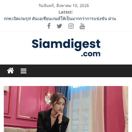
Skip
วันจันทร์, สิงหาคม 10, 2026
to
Latest:
content
กกท.เปิดเกมรุก! ดันเอเชียนเกมส์ให้เป็นมากกว่าการแข่งขัน ผ่าน
แคมเปญระดับชาติ
Vitafoods Asia 2026 ตัวเร่งอุตสาหกรรมสารสกัดไทย ชูงานวิจัย –
เครือข่ายโลก สร้างมูลค่าเศรษฐกิจใหม่ ขานรับตลาดโภชนาการ
สุขภาพโลกโตทะลุล้านล้านดอลลาร์
‘RAKSAPHAN’ เปิดฉากคอลเลกชันระดับมาสเตอร์พีซคอลเลกชันแรก
รังสรรค์ “ผ้าลายน้ำไหล” สู่ชิ้นงานศิลปะสะสมสุดลิมิเต็ด ถ่ายทอด
Siam
ภูมิปัญญาท้องถิ่นสู่สุนทรียภาพระดับสากล
SME D Bank ผนึกกำลัง สถาบันอาหาร เปิดตัว “FOODNext SME D
Digest.com
Navigator” ชูยุทธศาสตร์ “แหล่งทุนคู่องค์ความรู้” ติดปีก SME อาหาร
ไทยแข่งขันได้ในเวทีโลก
ททท. จับมือ TransNusa Airline – Traveloka ยกระดับการเชื่อมโยง
ฺีBusiness
ไทย–อินโดนีเซีย ดันไทยสู่จุดหมายปลายทางคุณภาพ เชื่อม Asean
&
Tourism และ Muslim-Friendly Destination
Variety