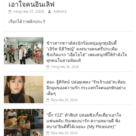
เอาใจคนอินเลิฟ
กรกฎาคม 31, 2026
Admin2
เรียกได้ว่าพลิกประวั
ข้าวสารซาวด์ส่งนักร้องหนุ่มลูกทุ่งอินดี้
“เอิร์ท-นิธิวิชญ์” ลงสนามดนตรีประเดิม
ซิงเกิลแรก “เอียโอโฮ่” เพลงสนุกที่ให้กำลังใจ
ทุกคนในยามท้อแท้
กรกฎาคม 30, 2026
สอง- ฐิติรัตน์ ปล่อยเพลง “รักเจ้าเอย”สะท้อน
อีกมุมของความรัก กระแทกใจคนอกหักอย่าง
เต็มๆ
มิถุนายน 29, 2026
“บิ๊ก Y2Z” ทำฟิน!! ปล่อยซิงเกิ้ลเดี่ยวเอาใจ
แฟนคลับ กับเพลงน่ารัก ความหมายดี ฟัง
สบาย“ยินดีที่ได้เจอนะ (My Pleasure)”
มิถุนายน 29, 2026