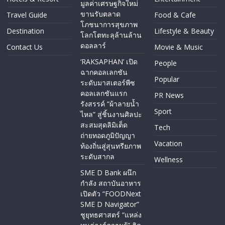
มูลค่าเศรษฐกิจใหม่
ขานรับตลาด
Travel Guide
Food & Cafe
โภชนาการสุขภาพ
Destination
Lifestyle & Beauty
โลกโตทะลุล้านล้าน
ดอลลาร์
Contact Us
Movie & Music
‘RAKSAPHAN’ เปิด
People
ฉากคอลเลกชัน
Popular
ระดับมาสเตอร์พีซ
คอลเลกชันแรก
PR News
รังสรรค์ “ผ้าลายน้ำ
Sport
ไหล” สู่ชิ้นงานศิลปะ
สะสมสุดลิมิเต็ด
Tech
ถ่ายทอดภูมิปัญญา
Vacation
ท้องถิ่นสู่สุนทรียภาพ
ระดับสากล
Wellness
SME D Bank ผนึก
กำลัง สถาบันอาหาร
เปิดตัว “FOODNext
SME D Navigator”
ชูยุทธศาสตร์ “แหล่ง