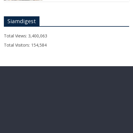
Siamdigest
Total Views:
3,400,063
Total Visitors:
154,584