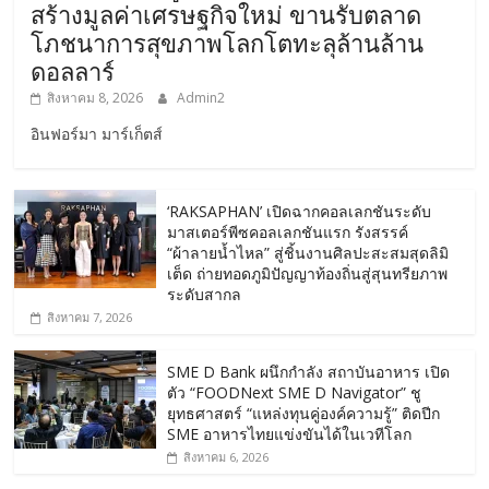
สร้างมูลค่าเศรษฐกิจใหม่ ขานรับตลาด
โภชนาการสุขภาพโลกโตทะลุล้านล้าน
ดอลลาร์
สิงหาคม 8, 2026
Admin2
อินฟอร์มา มาร์เก็ตส์
‘RAKSAPHAN’ เปิดฉากคอลเลกชันระดับ
มาสเตอร์พีซคอลเลกชันแรก รังสรรค์
“ผ้าลายน้ำไหล” สู่ชิ้นงานศิลปะสะสมสุดลิมิ
เต็ด ถ่ายทอดภูมิปัญญาท้องถิ่นสู่สุนทรียภาพ
ระดับสากล
สิงหาคม 7, 2026
SME D Bank ผนึกกำลัง สถาบันอาหาร เปิด
ตัว “FOODNext SME D Navigator” ชู
ยุทธศาสตร์ “แหล่งทุนคู่องค์ความรู้” ติดปีก
SME อาหารไทยแข่งขันได้ในเวทีโลก
สิงหาคม 6, 2026