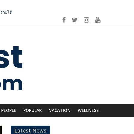
บรายได้
 เอาใจคนอินเลิฟ
ีก SME อาหารไทยแข่งขันได้ในเวทีโลก
่อม Asean Tourism และ Muslim-Friendly Destination
PEOPLE
POPULAR
VACATION
WELLNESS
Latest News