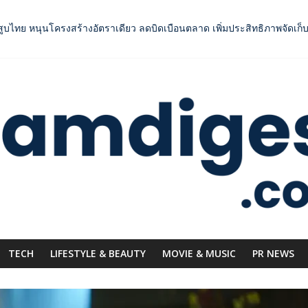
ยาสูบไทย หนุนโครงสร้างอัตราเดียว ลดบิดเบือนตลาด เพิ่มประสิทธิภาพจัดเก็
inment” ผนึกกำลังครั้งสำคัญ ส่งศิลปิน “เบสท์ – เบลล์” ปล่อยซิงเกิ้ลพิเศษ
OODNext SME D Navigator” ชูยุทธศาสตร์ “แหล่งทุนคู่องค์ความรู้” ติดป
กระดับการเชื่อมโยงไทย–อินโดนีเซีย ดันไทยสู่จุดหมายปลายทางคุณภาพ เชื
าการแข่งขัน ผ่านแคมเปญระดับชาติ
TECH
LIFESTYLE & BEAUTY
MOVIE & MUSIC
PR NEWS