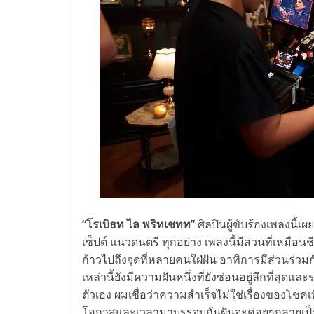
“โรเบิธท ไล พริทเชทท”
ศิลปินผู้ขับร้องเพลงนี้เ
เซ็ปต์ แนวดนตรี ทุกอย่าง เพลงนี้มีส่วนที่เหมือ
ก้าวไปถึงจุดที่หลายคนใฝ่ฝัน อาทิการมีส่วนร่ว
เหล่านี้ยังมีความฝันหนึ่งที่ยังซ่อนอยู่ลึกที่สุ
ตัวเอง ผมเชื่อว่าความสำเร็จไม่ใช่เรื่องของโชคเพี
โอกาสและเวลามาบรรจบกันฝันจะค่อยๆกลายเป็นคว