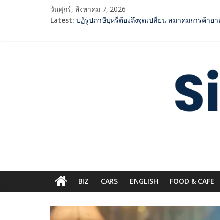
Skip
วันศุกร์, สิงหาคม 7, 2026
to
Latest:
ปฏิรูปภาษีบุหรี่ต้องถึงจุดเปลี่ยน สมาคมการค้า
content
2 ค่ายเพลงชื่อดัง “A BEAR DAY – Rising Enterta
SME D Bank ผนึกกำลัง สถาบันอาหาร เปิดตัว “F
ททท. จับมือ TransNusa Airline – Traveloka ย
Siam
กกท.เปิดเกมรุก! ดันเอเชียนเกมส์ให้เป็นมากกว่
Digest.com
ฺีBusiness
&
Variety
BIZ
CARS
ENGLISH​
FOOD & CAFE