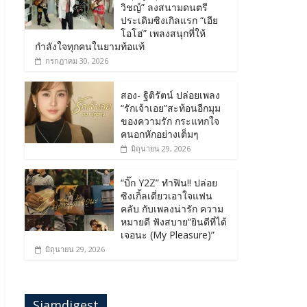
วิชญ์” ลงสนามดนตรี
ประเดิมซิงเกิลแรก “เอีย
โอโฮ่” เพลงสนุกที่ให้
กำลังใจทุกคนในยามท้อแท้
กรกฎาคม 30, 2026
สอง- ฐิติรัตน์ ปล่อยเพลง
“รักเจ้าเอย”สะท้อนอีกมุม
ของความรัก กระแทกใจ
คนอกหักอย่างเต็มๆ
มิถุนายน 29, 2026
“บิ๊ก Y2Z” ทำฟิน!! ปล่อย
ซิงเกิ้ลเดี่ยวเอาใจแฟน
คลับ กับเพลงน่ารัก ความ
หมายดี ฟังสบาย“ยินดีที่ได้
เจอนะ (My Pleasure)”
มิถุนายน 29, 2026
Siamdigest