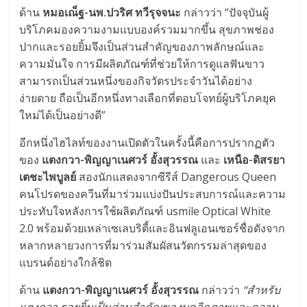
ด้าน
หมอเณ็ฐ-นพ.ปวริศ ทวีรุจจนะ
กล่าวว่า “ปัจจุบันผู้
บริโภคมองความงามแบบองค์รวมมากขึ้น สุขภาพช่อง
ปากและรอยยิ้มจึงเป็นส่วนสำคัญของภาพลักษณ์และ
ความมั่นใจ การมีผลิตภัณฑ์ที่ช่วยให้การดูแลฟันขาว
สามารถเป็นส่วนหนึ่งของกิจวัตรประจำวันได้อย่าง
ง่ายดาย ถือเป็นอีกหนึ่งทางเลือกที่ตอบโจทย์ผู้บริโภคยุค
ใหม่ได้เป็นอย่างดี”
อีกหนึ่งไฮไลท์ของงานเปิดตัวในครั้งนี้คือการปรากฏตัว
ของ
แตงกวา-พิญญาเนศวร์ อั้งสุวรรณ
และ
เหนือ-ดิสรยา
เตชะไพบูลย์
สองนักแสดงจากซีรีส์ Dangerous Queen
คนโปรดของควีนที่มาร่วมแบ่งปันประสบการณ์และความ
ประทับใจหลังการใช้ผลิตภัณฑ์ usmile Optical White
2.0 พร้อมด้วยเหล่าเซเลบริตี้และอินฟลูเอนเซอร์ชื่อดังจาก
หลากหลายวงการที่มาร่วมสัมผัสนวัตกรรมล่าสุดของ
แบรนด์อย่างใกล้ชิด
ด้าน
แตงกวา-พิญญาเนศวร์ อั้งสุวรรณ
กล่าวว่า
“สำหรับ