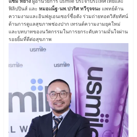
แซม หยาง
ผู้อำนวยการ usmile ประจำประเทศไทยและ
ฟิลิปปินส์ และ
หมอเณ็ฐ-นพ.ปวริศ ทวีรุจจนะ
แพทย์ด้าน
ความงามและอินฟลูเอนเซอร์ชื่อดัง ร่วมถ่ายทอดวิสัยทัศน์
ด้านการดูแลสุขภาพช่องปาก เทรนด์ความงามยุคใหม่
และบทบาทของนวัตกรรมในการยกระดับความมั่นใจผ่าน
รอยยิ้มที่ดีต่อสุขภาพ