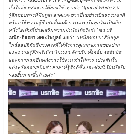
แตงกวา รอยยิ้มเป็นส่วนสำคัญของบุคลิกภาพและความ
มั่นใจค่ะ หลังจากได้ลองใช้ usmile Optical White 2.0
รู้สึกชอบตรงที่ฟันดูสะอาดและขาวขึ้นอย่างเป็นธรรมชาติ
พร้อมให้ความรู้สึกสดชื่นหลังการแปรงในทุกวัน เป็นอีก
หนึ่งไอเท็มที่ช่วยเสริมความมั่นใจได้จริงค่ะ”
ขณะที่
เหนือ-ดิสรยา เตชะไพบูลย์
เผยว่า
“เหนือชอบยาสีฟันยูส
ไมล์ออปติคัลสีม่วงตรงที่ให้ทั้งการดูแลสุขภาพช่องปาก
และความรู้สึกพรีเมียมในเวลาเดียวกัน ทั้งกลิ่น รสสัมผัส
และความสดชื่นหลังการใช้งาน ทำให้การแปรงฟันใน
แต่ละวันกลายเป็นช่วงเวลาที่รู้สึกดีขึ้นและช่วยให้มั่นใจใน
รอยยิ้มมากขึ้นด้วยค่ะ”