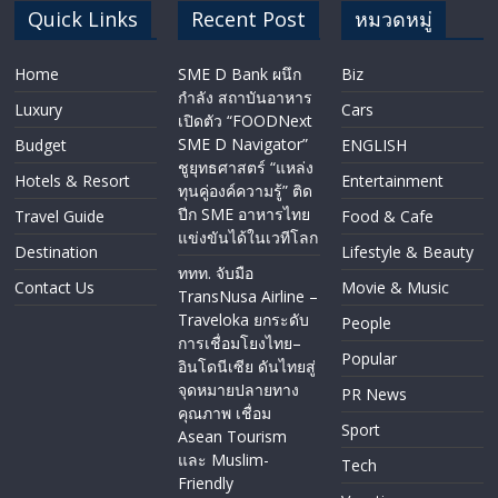
Quick Links
Recent Post
หมวดหมู่
Home
SME D Bank ผนึก
Biz
กำลัง สถาบันอาหาร
Luxury
Cars
เปิดตัว “FOODNext
SME D Navigator”
Budget
ENGLISH​
ชูยุทธศาสตร์ “แหล่ง
Hotels & Resort
Entertainment
ทุนคู่องค์ความรู้” ติด
ปีก SME อาหารไทย
Travel Guide
Food & Cafe
แข่งขันได้ในเวทีโลก
Destination
Lifestyle & Beauty
ททท. จับมือ
Contact Us
Movie & Music
TransNusa Airline –
Traveloka ยกระดับ
People
การเชื่อมโยงไทย–
Popular
อินโดนีเซีย ดันไทยสู่
จุดหมายปลายทาง
PR News
คุณภาพ เชื่อม
Sport
Asean Tourism
และ Muslim-
Tech
Friendly