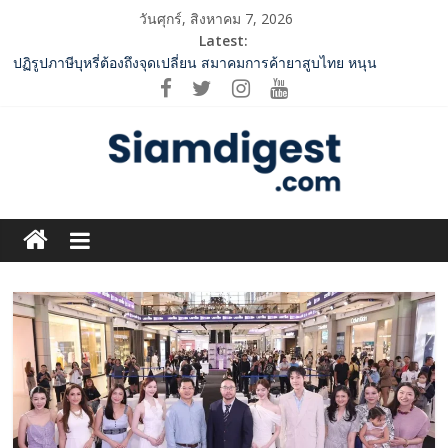
Skip
วันศุกร์, สิงหาคม 7, 2026
to
Latest:
content
ปฏิรูปภาษีบุหรี่ต้องถึงจุดเปลี่ยน สมาคมการค้ายาสูบไทย หนุน
โครงสร้างอัตราเดียว ลดบิดเบือนตลาด เพิ่มประสิทธิภาพจัดเก็บรายได้
2 ค่ายเพลงชื่อดัง “A BEAR DAY – Rising Entertainment” ผนึกกำลัง
ครั้งสำคัญ ส่งศิลปิน “เบสท์ – เบลล์” ปล่อยซิงเกิ้ลพิเศษ เอาใจคนอิน
เลิฟ
SME D Bank ผนึกกำลัง สถาบันอาหาร เปิดตัว “FOODNext SME D
Navigator” ชูยุทธศาสตร์ “แหล่งทุนคู่องค์ความรู้” ติดปีก SME อาหาร
Siam
ไทยแข่งขันได้ในเวทีโลก
ททท. จับมือ TransNusa Airline – Traveloka ยกระดับการเชื่อมโยง
Digest.com
ไทย–อินโดนีเซีย ดันไทยสู่จุดหมายปลายทางคุณภาพ เชื่อม Asean
Tourism และ Muslim-Friendly Destination
กกท.เปิดเกมรุก! ดันเอเชียนเกมส์ให้เป็นมากกว่าการแข่งขัน ผ่าน
ฺีBusiness
แคมเปญระดับชาติ
&
Variety