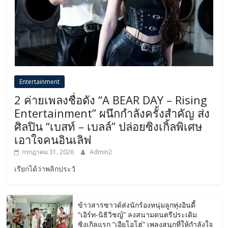
Entertainment
2 ค่ายเพลงชื่อดัง “A BEAR DAY – Rising
Entertainment” ผนึกกำลังครั้งสำคัญ ส่ง
ศิลปิน “เบสท์ – เบลล์” ปล่อยซิงเกิ้ลพิเศษ
เอาใจคนอินเลิฟ
กรกฎาคม 31, 2026
Admin2
เรียกได้ว่าพลิกประวั
ข้าวสารซาวด์ส่งนักร้องหนุ่มลูกทุ่งอินดี้
“เอิร์ท-นิธิวิชญ์” ลงสนามดนตรีประเดิม
ซิงเกิลแรก “เอียโอโฮ่” เพลงสนุกที่ให้กำลังใจ