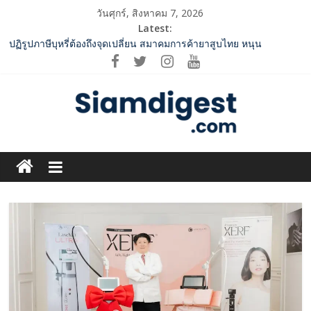
Skip
วันศุกร์, สิงหาคม 7, 2026
to
Latest:
content
ปฏิรูปภาษีบุหรี่ต้องถึงจุดเปลี่ยน สมาคมการค้ายาสูบไทย หนุน
โครงสร้างอัตราเดียว ลดบิดเบือนตลาด เพิ่มประสิทธิภาพจัดเก็บรายได้
2 ค่ายเพลงชื่อดัง “A BEAR DAY – Rising Entertainment” ผนึกกำลัง
ครั้งสำคัญ ส่งศิลปิน “เบสท์ – เบลล์” ปล่อยซิงเกิ้ลพิเศษ เอาใจคนอิน
เลิฟ
SME D Bank ผนึกกำลัง สถาบันอาหาร เปิดตัว “FOODNext SME D
Navigator” ชูยุทธศาสตร์ “แหล่งทุนคู่องค์ความรู้” ติดปีก SME อาหาร
Siam
ไทยแข่งขันได้ในเวทีโลก
ททท. จับมือ TransNusa Airline – Traveloka ยกระดับการเชื่อมโยง
Digest.com
ไทย–อินโดนีเซีย ดันไทยสู่จุดหมายปลายทางคุณภาพ เชื่อม Asean
Tourism และ Muslim-Friendly Destination
กกท.เปิดเกมรุก! ดันเอเชียนเกมส์ให้เป็นมากกว่าการแข่งขัน ผ่าน
ฺีBusiness
แคมเปญระดับชาติ
&
Variety