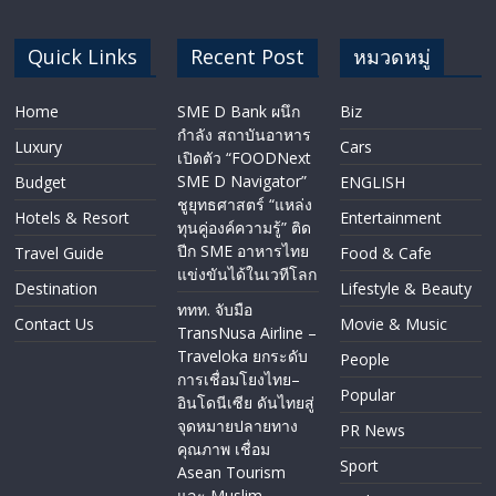
Quick Links
Recent Post
หมวดหมู่
Home
SME D Bank ผนึก
Biz
กำลัง สถาบันอาหาร
Luxury
Cars
เปิดตัว “FOODNext
SME D Navigator”
Budget
ENGLISH​
ชูยุทธศาสตร์ “แหล่ง
Hotels & Resort
Entertainment
ทุนคู่องค์ความรู้” ติด
ปีก SME อาหารไทย
Travel Guide
Food & Cafe
แข่งขันได้ในเวทีโลก
Destination
Lifestyle & Beauty
ททท. จับมือ
Contact Us
Movie & Music
TransNusa Airline –
Traveloka ยกระดับ
People
การเชื่อมโยงไทย–
Popular
อินโดนีเซีย ดันไทยสู่
จุดหมายปลายทาง
PR News
คุณภาพ เชื่อม
Sport
Asean Tourism
และ Muslim-