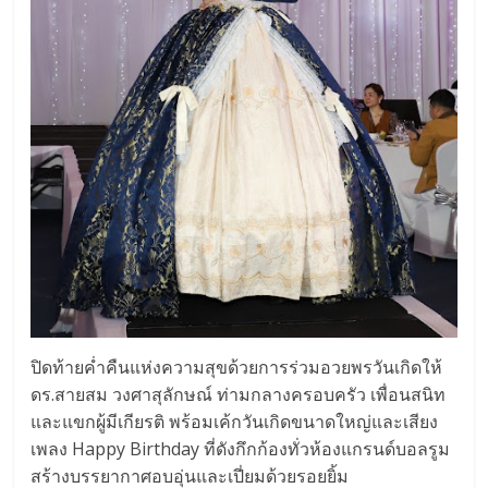
ปิดท้ายค่ำคืนแห่งความสุขด้วยการร่วมอวยพรวันเกิดให้
ดร.สายสม วงศาสุลักษณ์ ท่ามกลางครอบครัว เพื่อนสนิท
และแขกผู้มีเกียรติ พร้อมเค้กวันเกิดขนาดใหญ่และเสียง
เพลง Happy Birthday ที่ดังกึกก้องทั่วห้องแกรนด์บอลรูม
สร้างบรรยากาศอบอุ่นและเปี่ยมด้วยรอยยิ้ม