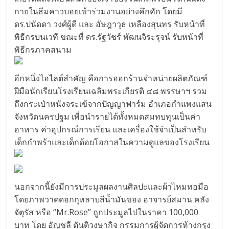
กายในธีมคาวบอยเข้าร่วมงานอย่างคึกคัก โดยมี
ดร.ปนัดดา วงศ์ผู้ดี และ อัษฎาวุธ เหลืองสุนทร รับหน้าที่
พิธีกรบนเวที ขณะที่ ดร.รัฐวัชร์ พัฒนจิระรุจน์ รับหน้าที่
พิธีกรภาคสนาม
อีกหนึ่งไฮไลต์สำคัญ คือการออกร้านจำหน่ายผลิตภัณฑ์
ฝีมือนักเรียนโรงเรียนเฉลิมพระเกียรติ ๔๘ พรรษาฯ รวม
ถึงกระเป๋าหนังจระเข้จากปัญญาฟาร์ม อำเภอกำแพงแสน
จังหวัดนครปฐม เพื่อนำรายได้ทั้งหมดสมทบทุนเป็นค่า
อาหาร ค่าอุปกรณ์การเรียน และเครื่องใช้จำเป็นสำหรับ
เด็กกำพร้าและเด็กด้อยโอกาสในความดูแลของโรงเรียน
นอกจากนี้ยังมีการประมูลผลงานศิลปะและผ้าไหมทอมือ
โดยภาพวาดดอกกุหลาบสีน้ำมันของ อาจารย์สมาน คลัง
จัตุรัส หรือ “Mr.Rose” ถูกประมูลไปในราคา 100,000
บาท โดย อัญชลี ตันติวงษากิจ กรรมการผู้จัดการห้างกรุง