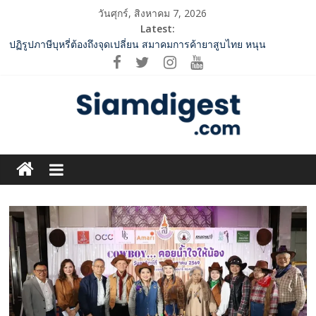
Skip
วันศุกร์, สิงหาคม 7, 2026
to
Latest:
content
ปฏิรูปภาษีบุหรี่ต้องถึงจุดเปลี่ยน สมาคมการค้ายาสูบไทย หนุน
โครงสร้างอัตราเดียว ลดบิดเบือนตลาด เพิ่มประสิทธิภาพจัดเก็บรายได้
2 ค่ายเพลงชื่อดัง “A BEAR DAY – Rising Entertainment” ผนึกกำลัง
ครั้งสำคัญ ส่งศิลปิน “เบสท์ – เบลล์” ปล่อยซิงเกิ้ลพิเศษ เอาใจคนอิน
เลิฟ
SME D Bank ผนึกกำลัง สถาบันอาหาร เปิดตัว “FOODNext SME D
Navigator” ชูยุทธศาสตร์ “แหล่งทุนคู่องค์ความรู้” ติดปีก SME อาหาร
Siam
ไทยแข่งขันได้ในเวทีโลก
ททท. จับมือ TransNusa Airline – Traveloka ยกระดับการเชื่อมโยง
Digest.com
ไทย–อินโดนีเซีย ดันไทยสู่จุดหมายปลายทางคุณภาพ เชื่อม Asean
Tourism และ Muslim-Friendly Destination
กกท.เปิดเกมรุก! ดันเอเชียนเกมส์ให้เป็นมากกว่าการแข่งขัน ผ่าน
ฺีBusiness
แคมเปญระดับชาติ
&
Variety