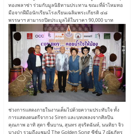
ทองพลาซ่า ร่วมกับมูลนิธิทานประทาน ขณะที่ผ้าไหมทอ
มือจากฝีมือนักเรียนโรงเรียนเฉลิมพระเกียรติ ๔๘
พรรษาฯ สามารถปิดประมูลได้ในราคา 90,000 บาท
ช่วงการแสดงภายในงานเต็มไปด้วยความประทับใจ ทั้ง
การแสดงดนตรีจากวง Siren และบทเพลงจากศิลปิน
คุณภาพ อาทิ สุดา ชื่นบาน, สุนทร สุจริตฉันท์, นนทิยา จิว
บางป่า รวมถึงแชมป์ The Golden Song ซีซั่น 7 ณัฐภัทร