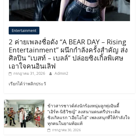
Entertainment
2 ค่ายเพลงชื่อดัง “A BEAR DAY – Rising
Entertainment” ผนึกกำลังครั้งสำคัญ ส่ง
ศิลปิน “เบสท์ – เบลล์” ปล่อยซิงเกิ้ลพิเศษ
เอาใจคนอินเลิฟ
กรกฎาคม 31, 2026
Admin2
เรียกได้ว่าพลิกประวั
ข้าวสารซาวด์ส่งนักร้องหนุ่มลูกทุ่งอินดี้
“เอิร์ท-นิธิวิชญ์” ลงสนามดนตรีประเดิม
ซิงเกิลแรก “เอียโอโฮ่” เพลงสนุกที่ให้กำลังใจ
ทุกคนในยามท้อแท้
กรกฎาคม 30, 2026