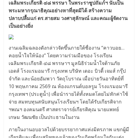
เฉลิมพระเกียรติ ๔๘ พรรษา ในพระราชูปถัมภ์ฯ นับเป็น
พระมหากรุณาธิคุณอย่างหาที่สุดมิได้ สร้างความ
ปลาบปลื้มแก่ ดร.สายสม วงศาสุลักษณ์ และคณะผู้จัดงาน
เป็นอย่างยิ่ง
งานเฉลิมฉลองดังกล่าวจัดขึ้นภายใต้ชื่องาน “คาวบอย…
คอยน้ำใจให้น้อง” โดยความร่วมมือของ โรงเรียน
เฉลิมพระเกียรติ ๔๘ พรรษาฯ มูลนิธิร่วมน้ำใจต้านภัย
เอดส์ โรงแรมอมารี กรุงเทพ บริษัท เดอะ บิวตี้ เจมส์ กรุ๊ป
จำกัด และน้อยอัมพวา วัตถุโบราณ เมื่อบ่ายวันอาทิตย์ที่
10 พฤษภาคม 2569 ณ ห้องแกรนด์บอลรูม โรงแรมอมารี
กรุงเทพฯ (ประตูน้ำ) เพื่อนำรายได้ทั้งหมดโดยไม่หักค่าใช้
จ่าย สมทบทุนสนับสนุนโรงเรียนฯ โดยได้รับเกียรติจาก
ฯพณฯ องคมนตรี ศาสตราจารย์เกียรติคุณ นายแพทย์
เกษม วัฒนชัย เป็นประธานในงาน
ภายในงานอบอวลไปด้วยบรรยากาศแห่งมิตรภาพ แขกผู้มี
เกียรติและเพื่อนสนิทของเจ้าของวันเกิดพร้อมใจกันแต่ง