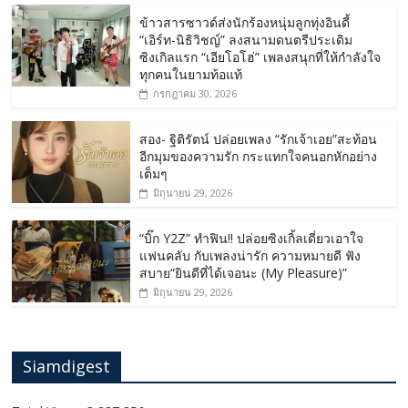
ข้าวสารซาวด์ส่งนักร้องหนุ่มลูกทุ่งอินดี้
“เอิร์ท-นิธิวิชญ์” ลงสนามดนตรีประเดิม
ซิงเกิลแรก “เอียโอโฮ่” เพลงสนุกที่ให้กำลังใจ
ทุกคนในยามท้อแท้
กรกฎาคม 30, 2026
สอง- ฐิติรัตน์ ปล่อยเพลง “รักเจ้าเอย”สะท้อน
อีกมุมของความรัก กระแทกใจคนอกหักอย่าง
เต็มๆ
มิถุนายน 29, 2026
“บิ๊ก Y2Z” ทำฟิน!! ปล่อยซิงเกิ้ลเดี่ยวเอาใจ
แฟนคลับ กับเพลงน่ารัก ความหมายดี ฟัง
สบาย“ยินดีที่ได้เจอนะ (My Pleasure)”
มิถุนายน 29, 2026
Siamdigest