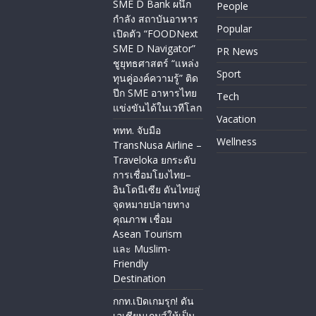
SME D Bank ผนึก
People
กำลัง สถาบันอาหาร
Popular
เปิดตัว “FOODNext
SME D Navigator”
PR News
ชูยุทธศาสตร์ “แหล่ง
Sport
ทุนคู่องค์ความรู้” ติด
ปีก SME อาหารไทย
Tech
แข่งขันได้ในเวทีโลก
Vacation
ททท. จับมือ
Wellness
TransNusa Airline –
Traveloka ยกระดับ
การเชื่อมโยงไทย–
อินโดนีเซีย ดันไทยสู่
จุดหมายปลายทาง
คุณภาพ เชื่อม
Asean Tourism
และ Muslim-
Friendly
Destination
กกท.เปิดเกมรุก! ดัน
เอเชียนเกมส์ให้เป็น