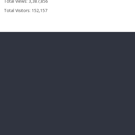
Total Views:
3,387,856
Total Visitors:
152,157