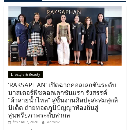
Lifestyle & Beauty
‘RAKSAPHAN’ เปิดฉากคอลเลกชันระดับ
มาสเตอร์พีซคอลเลกชันแรก รังสรรค์
“ผ้าลายน้ำไหล” สู่ชิ้นงานศิลปะสะสมสุดลิ
มิเต็ด ถ่ายทอดภูมิปัญญาท้องถิ่นสู่
สุนทรียภาพระดับสากล
สิงหาคม 7, 2026
Admin2