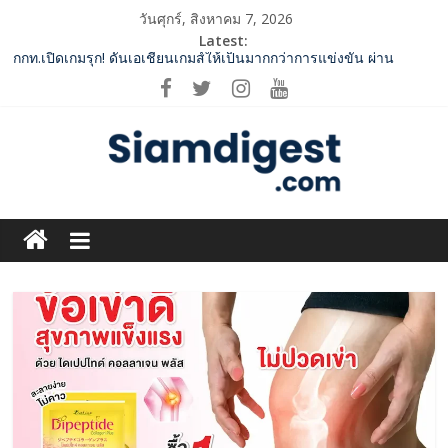
Skip
วันศุกร์, สิงหาคม 7, 2026
to
Latest:
content
กกท.เปิดเกมรุก! ดันเอเชียนเกมส์ให้เป็นมากกว่าการแข่งขัน ผ่าน
แคมเปญระดับชาติ
ปฏิรูปภาษีบุหรี่ต้องถึงจุดเปลี่ยน สมาคมการค้ายาสูบไทย หนุน
โครงสร้างอัตราเดียว ลดบิดเบือนตลาด เพิ่มประสิทธิภาพจัดเก็บรายได้
‘RAKSAPHAN’ เปิดฉากคอลเลกชันระดับมาสเตอร์พีซคอลเลกชันแรก
รังสรรค์ “ผ้าลายน้ำไหล” สู่ชิ้นงานศิลปะสะสมสุดลิมิเต็ด ถ่ายทอด
ภูมิปัญญาท้องถิ่นสู่สุนทรียภาพระดับสากล
Siam
SME D Bank ผนึกกำลัง สถาบันอาหาร เปิดตัว “FOODNext SME D
Navigator” ชูยุทธศาสตร์ “แหล่งทุนคู่องค์ความรู้” ติดปีก SME อาหาร
Digest.com
ไทยแข่งขันได้ในเวทีโลก
ททท. จับมือ TransNusa Airline – Traveloka ยกระดับการเชื่อมโยง
ไทย–อินโดนีเซีย ดันไทยสู่จุดหมายปลายทางคุณภาพ เชื่อม Asean
ฺีBusiness
Tourism และ Muslim-Friendly Destination
&
Variety