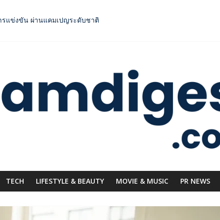
กระดับการเชื่อมโยงไทย–อินโดนีเซีย ดันไทยสู่จุดหมายปลายทางคุณภาพ เชื
าการแข่งขัน ผ่านแคมเปญระดับชาติ
ยาสูบไทย หนุนโครงสร้างอัตราเดียว ลดบิดเบือนตลาด เพิ่มประสิทธิภาพจัดเก็
inment” ผนึกกำลังครั้งสำคัญ ส่งศิลปิน “เบสท์ – เบลล์” ปล่อยซิงเกิ้ลพิเศษ
OODNext SME D Navigator” ชูยุทธศาสตร์ “แหล่งทุนคู่องค์ความรู้” ติดป
TECH
LIFESTYLE & BEAUTY
MOVIE & MUSIC
PR NEWS