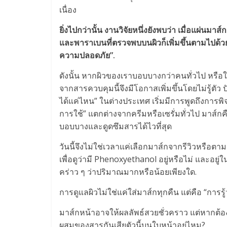
เนื่อง
ยิ่งไปกว่านั้น งานวิจัยหนึ่งยังพบว่า เมื่อแผ่นมาส
และพาราเบนที่ตรวจพบบนผิวก็เพิ่มขึ้นตามไปด้ว
ความปลอดภัย”.
ดังนั้น หากผิวของเราบอบบางกว่าคนทั่วไป หรือใช้
จากสารควบคุมนี้จึงมีโอกาสเพิ่มขึ้นโดยไม่รู้ตัว ปัญหา
ได้แค่ไหน” ในต่างประเทศ เริ่มมีการพูดถึงการ
การใช้” แตกต่างจากครีมหรือเซรั่มทั่วไป มาส์กคื
บอบบางและดูดซึมสารได้ไวที่สุด
วันนี้จึงไม่ใช่เวลาแค่เลือกมาส์กจากรีวิวหรือต
เพื่อดูว่ามี Phenoxyethanol อยู่หรือไม่ และอ
คร่าว ๆ ว่าปริมาณมากหรือน้อยเพียงใด.
การดูแลผิวไม่ใช่แค่ใส่มาส์กทุกคืน แต่คือ “การรู
มาส์กหน้าอาจให้ผลลัพธ์สวยชั่วคราว แต่หากต้อ
ผสมของสารกันเสียตัวนี้บนใบหน้าอยู่ไหม?