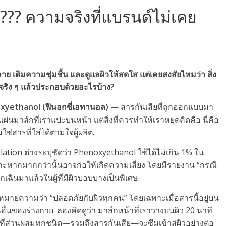
??? ความจริงที่แบรนด์ไม่เคย
 เติมความชุ่มชื้น และดูแลผิวให้สดใส แต่เคยสงสัยไหมว่า สิ่ง
จริง ๆ แล้วประกอบด้วยอะไรบ้าง?
xyethanol (ฟินอกซี่เอทานอล)
— สารกันเสียที่ถูกออกแบบมา
แผ่นมาส์กที่เราแปะบนหน้า แต่สิ่งที่ควรทำให้เราหยุดคิดคือ นี่คือ
่สารที่ใส่ได้ตามใจผู้ผลิต.
ion ต่างระบุชัดว่า Phenoxyethanol ใช้ได้ไม่เกิน 1% ใน
พราะหากมากกว่านั้นอาจก่อให้เกิดความเสี่ยง โดยมีรายงาน “กรณี
กเฉินมาแล้วในผู้ที่มีผิวบอบบางเป็นพิเศษ.
ด้หมายความว่า “ปลอดภัยกับผิวทุกคน” โดยเฉพาะเมื่อสารนี้อยู่บน
อื่นของร่างกาย. ลองคิดดูว่า มาส์กหน้าที่เราวางบนผิว 20 นาที
ที่ส่วนผสมทุกชนิด—รวมถึงสารกันเสีย—จะซึมเข้าสู่ผิวอย่างต่อ