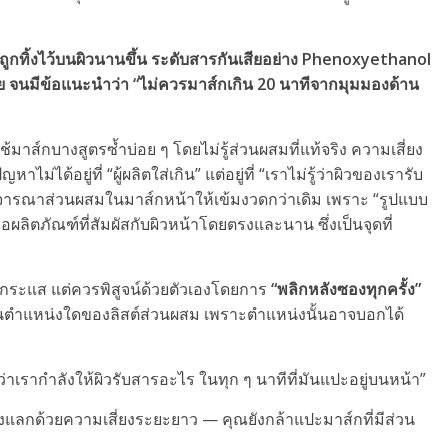
์กถูกทิ้งไว้บนผิวนานขึ้น ระดับสารกันเสียอย่าง
Phenoxyethanol
ย จนมีข้อแนะนำว่า “ไม่ควรมาส์กเกิน 20 นาทีจากมุมมองด้าน
มาส์กบางสูตรซ้ำบ่อย ๆ โดยไม่รู้ส่วนผสมที่แท้จริง ความเสี่ยง
ไม่ได้อยู่ที่ “ผู้ผลิตใส่เกิน” แต่อยู่ที่ “เราไม่รู้ว่าผิวของเรารับ
พิจารณาส่วนผสมในมาส์กหน้าให้เข้มงวดกว่าเดิม เพราะ “รูปแบบ
อผลิตภัณฑ์ที่สัมผัสกับผิวหน้าโดยตรงและนาน ซึ่งเป็นจุดที่
ามกระแส แต่ควรพิสูจน์ด้วยตัวเองโดยการ
“พลิกหลังซองทุกครั้ง”
ยู่ในตำแหน่งใดของลิสต์ส่วนผสม เพราะตำแหน่งนั้นอาจบอกได้
้ว่าเรากำลังให้ผิวรับสารอะไร ในทุก ๆ นาทีที่มันแปะอยู่บนหน้า”
งแลกด้วยความเสี่ยงระยะยาว — คุณยังกล้าแปะมาส์กที่มีส่วน