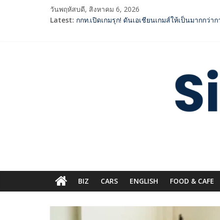
Skip
วันพฤหัสบดี, สิงหาคม 6, 2026
ททท. จับมือ TransNusa Airline – Traveloka ย
to
Latest:
กกท.เปิดเกมรุก! ดันเอเชียนเกมส์ให้เป็นมากกว่
content
ปฏิรูปภาษีบุหรี่ต้องถึงจุดเปลี่ยน สมาคมการค้า
2 ค่ายเพลงชื่อดัง “A BEAR DAY – Rising Enterta
Siam
SME D Bank ผนึกกำลัง สถาบันอาหาร เปิดตัว “F
Digest.com
ฺีBusiness
&
Variety
BIZ
CARS
ENGLISH​
FOOD & CAFE