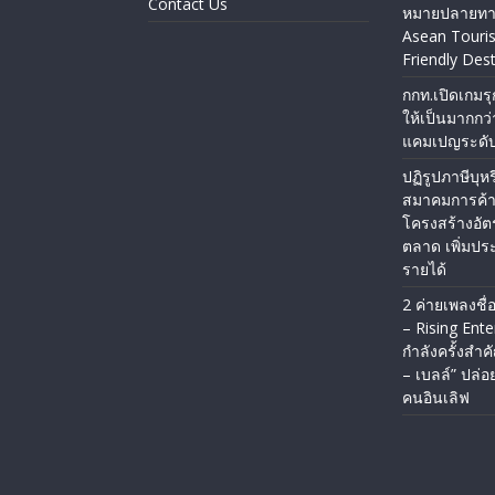
Contact Us
หมายปลายทาง
Asean Touri
Friendly Dest
กกท.เปิดเกมรุ
ให้เป็นมากกว
แคมเปญระดับ
ปฏิรูปภาษีบุหรี
สมาคมการค้า
โครงสร้างอัต
ตลาด เพิ่มประ
รายได้
2 ค่ายเพลงชื
– Rising Ent
กำลังครั้งสำคั
– เบลล์” ปล่อย
คนอินเลิฟ