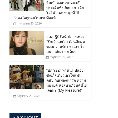
วิชญ์” ลงสนามดนตรี
ประเดิมซิงเกิลแรก “เอีย
โอโฮ่” เพลงสนุกที่ให้
กำลังใจทุกคนในยามท้อแท้
กรกฎาคม 30, 2026
สอง- ฐิติรัตน์ ปล่อยเพลง
“รักเจ้าเอย”สะท้อนอีกมุม
ของความรัก กระแทกใจ
คนอกหักอย่างเต็มๆ
มิถุนายน 29, 2026
“บิ๊ก Y2Z” ทำฟิน!! ปล่อย
ซิงเกิ้ลเดี่ยวเอาใจแฟน
คลับ กับเพลงน่ารัก ความ
หมายดี ฟังสบาย“ยินดีที่ได้
เจอนะ (My Pleasure)”
มิถุนายน 29, 2026
Siamdigest