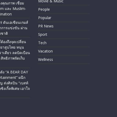
Movie & Music
คุณภาพ เชื่อม
sm และ Muslim-
People
ination
Popular
ก! ดันเอเชียนเกมส์
PR News
่าการแข่งขัน ผ่าน
ชาติ
Sport
่ต้องถึงจุดเปลี่ยน
Tech
ยาสูบไทย หนุน
Vacation
ราเดียว ลดบิดเบือน
สิทธิภาพจัดเก็บ
Wellness
่อดัง “A BEAR DAY
ertainment” ผนึก
ญ ส่งศิลปิน “เบสท์
ซิงเกิ้ลพิเศษ เอาใจ