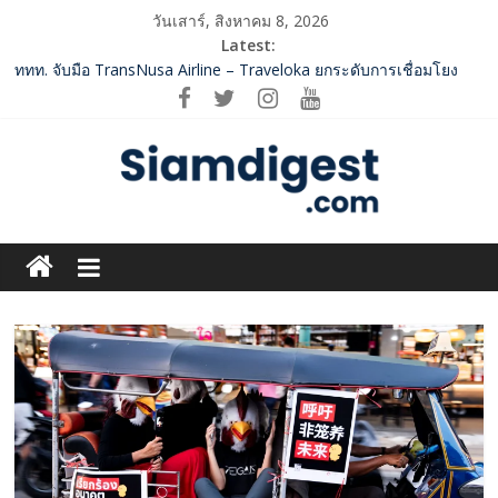
Skip
วันเสาร์, สิงหาคม 8, 2026
to
Latest:
SME D Bank ผนึกกำลัง สถาบันอาหาร เปิดตัว “FOODNext SME D
content
Navigator” ชูยุทธศาสตร์ “แหล่งทุนคู่องค์ความรู้” ติดปีก SME อาหาร
ไทยแข่งขันได้ในเวทีโลก
ททท. จับมือ TransNusa Airline – Traveloka ยกระดับการเชื่อมโยง
ไทย–อินโดนีเซีย ดันไทยสู่จุดหมายปลายทางคุณภาพ เชื่อม Asean
Tourism และ Muslim-Friendly Destination
กกท.เปิดเกมรุก! ดันเอเชียนเกมส์ให้เป็นมากกว่าการแข่งขัน ผ่าน
Siam
แคมเปญระดับชาติ
ปฏิรูปภาษีบุหรี่ต้องถึงจุดเปลี่ยน สมาคมการค้ายาสูบไทย หนุน
โครงสร้างอัตราเดียว ลดบิดเบือนตลาด เพิ่มประสิทธิภาพจัดเก็บรายได้
Digest.com
‘RAKSAPHAN’ เปิดฉากคอลเลกชันระดับมาสเตอร์พีซคอลเลกชันแรก
รังสรรค์ “ผ้าลายน้ำไหล” สู่ชิ้นงานศิลปะสะสมสุดลิมิเต็ด ถ่ายทอด
ภูมิปัญญาท้องถิ่นสู่สุนทรียภาพระดับสากล
ฺีBusiness
&
Variety