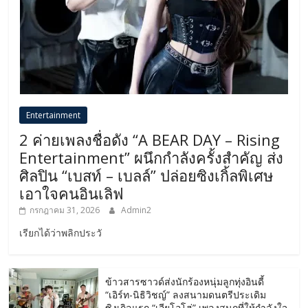
Entertainment
2 ค่ายเพลงชื่อดัง “A BEAR DAY – Rising
Entertainment” ผนึกกำลังครั้งสำคัญ ส่ง
ศิลปิน “เบสท์ – เบลล์” ปล่อยซิงเกิ้ลพิเศษ
เอาใจคนอินเลิฟ
กรกฎาคม 31, 2026
Admin2
เรียกได้ว่าพลิกประวั
ข้าวสารซาวด์ส่งนักร้องหนุ่มลูกทุ่งอินดี้
“เอิร์ท-นิธิวิชญ์” ลงสนามดนตรีประเดิม
ซิงเกิลแรก “เอียโอโฮ่” เพลงสนุกที่ให้กำลังใจ