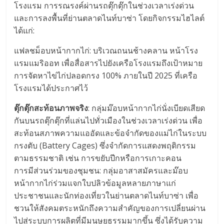
โรงแรม การรณรงค์ผ่านรถตุ๊กตุ๊กในช่วงเวลาเร่งด่วน
และการลงพื้นที่ย่านตลาดไนท์บาซ่า โดยกิจกรรมไฮไลต์
ได้แก่:
แฟลชม็อบหน้ากากไก่: บริเวณถนนช้างคลาน หน้าโรง
แรมแมริออท เพื่อสื่อสารไปยังเครือโรงแรมถึงเป้าหมาย
การจัดหาไข่ไก่ปลอดกรง 100% ภายในปี 2025 ที่เครือ
โรงแรมได้ประกาศไว้
ตุ๊กตุ๊กสะท้อนภาพจริง
: กลุ่มม๊อบหน้ากากไก่นั่งเบียดเสียด
กันบนรถตุ๊กตุ๊กที่แล่นไปทั่วเมืองในช่วงเวลาเร่งด่วน เพื่อ
สะท้อนสภาพความแออัดและข้อจำกัดของแม่ไก่ในระบบ
กรงตับ (Battery Cages) ซึ่งจำกัดการแสดงพฤติกรรม
ตามธรรมชาติ เช่น การขยับปีกหรือการเกาะคอน
การมีส่วนร่วมของชุมชน: กลุ่มอาสาสมัครและม๊อบ
หน้ากากไก่ร่วมแจกใบปลิวข้อมูลหลายภาษาแก่
ประชาชนและนักท่องเที่ยวในย่านตลาดไนท์บาซ่า เพื่อ
ชวนให้สังคมตระหนักถึงความสำคัญของการเปลี่ยนผ่าน
ไปสู่ระบบการผลิตที่มีมนุษยธรรมมากขึ้น ซึ่งได้รับความ