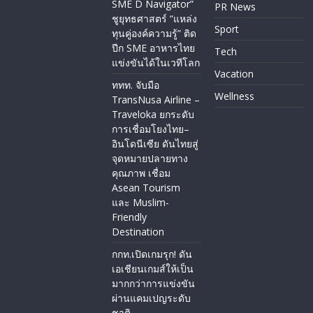
SME D Navigator”
PR News
ชูยุทธศาสตร์ “แหล่ง
Sport
ทุนคู่องค์ความรู้” ติด
ปีก SME อาหารไทย
Tech
แข่งขันได้ในเวทีโลก
Vacation
ททท. จับมือ
Wellness
TransNusa Airline –
Traveloka ยกระดับ
การเชื่อมโยงไทย–
อินโดนีเซีย ดันไทยสู่
จุดหมายปลายทาง
คุณภาพ เชื่อม
Asean Tourism
และ Muslim-
Friendly
Destination
กกท.เปิดเกมรุก! ดัน
เอเชียนเกมส์ให้เป็น
มากกว่าการแข่งขัน
ผ่านแคมเปญระดับ
ชาติ