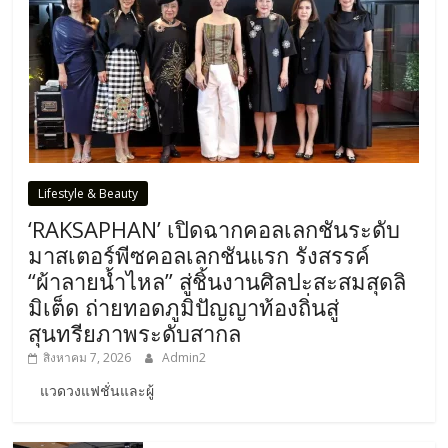
Lifestyle & Beauty
‘RAKSAPHAN’ เปิดฉากคอลเลกชันระดับ
มาสเตอร์พีซคอลเลกชันแรก รังสรรค์
“ผ้าลายน้ำไหล” สู่ชิ้นงานศิลปะสะสมสุดลิ
มิเต็ด ถ่ายทอดภูมิปัญญาท้องถิ่นสู่
สุนทรียภาพระดับสากล
สิงหาคม 7, 2026
Admin2
แวดวงแฟชั่นและผู้