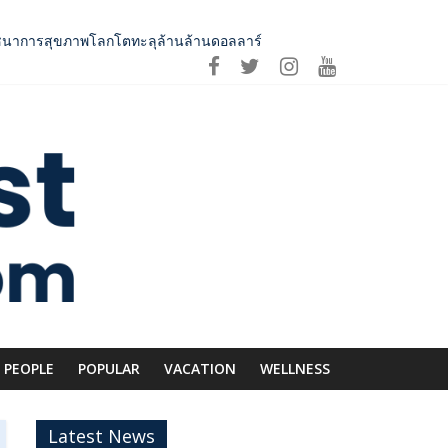
ดโภชนาการสุขภาพโลกโตทะลุล้านล้านดอลลาร์
 ถ่ายทอดภูมิปัญญาท้องถิ่นสู่สุนทรียภาพระดับสากล
ีก SME อาหารไทยแข่งขันได้ในเวทีโลก
่อม Asean Tourism และ Muslim-Friendly Destination
PEOPLE
POPULAR
VACATION
WELLNESS
Latest News