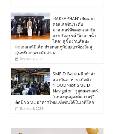
‘RAKSAPHAN’ เปิดฉาก
คอลเลกชันระดับ
มาสเตอร์พีซคอลเลกชัน
แรก รังสรรค์ “ผ้าลายน้ำ
ไหล” สู่ชิ้นงานศิลปะ
สะสมสุดลิมิเต็ด ถ่ายทอดภูมิปัญญาท้องถิ่นสู่
สุนทรียภาพระดับสากล
สิงหาคม 7, 2026
SME D Bank ผนึกกำลัง
สถาบันอาหาร เปิดตัว
“FOODNext SME D
Navigator” ชูยุทธศาสตร์
“แหล่งทุนคู่องค์ความรู้”
ติดปีก SME อาหารไทยแข่งขันได้ในเวทีโลก
สิงหาคม 6, 2026