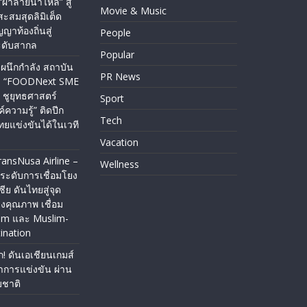
“ผ้าลายน้ำไหล” สู่
Movie & Music
ะสมสุดลิมิเต็ด
ญาท้องถิ่นสู่
People
ะดับสากล
Popular
ผนึกกำลัง สถาบัน
PR News
ัว “FOODNext SME
 ชูยุทธศาสตร์
Sport
ค์ความรู้” ติดปีก
Tech
ยแข่งขันได้ในเวที
Vacation
ransNusa Airline –
Wellness
ระดับการเชื่อมโยง
ีย ดันไทยสู่จุด
คุณภาพ เชื่อม
sm และ Muslim-
ination
ก! ดันเอเชียนเกมส์
่าการแข่งขัน ผ่าน
ชาติ