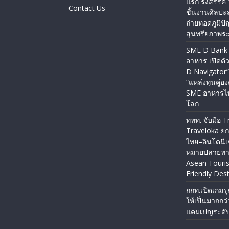
แรก รังสรรค์ 
Contact Us
ชิ้นงานศิลปะส
ถ่ายทอดภูมิปัญ
สุนทรียภาพร
SME D Bank 
อาหาร เปิดต
D Navigator”
“แหล่งทุนคู่อง
SME อาหารไท
โลก
ททท. จับมือ T
Traveloka ยก
ไทย–อินโดนีเซ
หมายปลายทาง
Asean Touri
Friendly Dest
กกท.เปิดเกมรุ
ให้เป็นมากกว
แคมเปญระดับ