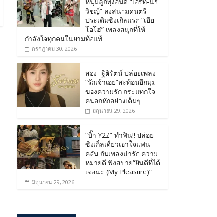
หนุ่มลูกทุ่งอินดี้ “เอิร์ท-นิธิ
วิชญ์” ลงสนามดนตรี
ประเดิมซิงเกิลแรก “เอีย
โอโฮ่” เพลงสนุกที่ให้
กำลังใจทุกคนในยามท้อแท้
กรกฎาคม 30, 2026
สอง- ฐิติรัตน์ ปล่อยเพลง
“รักเจ้าเอย”สะท้อนอีกมุม
ของความรัก กระแทกใจ
คนอกหักอย่างเต็มๆ
มิถุนายน 29, 2026
“บิ๊ก Y2Z” ทำฟิน!! ปล่อย
ซิงเกิ้ลเดี่ยวเอาใจแฟน
คลับ กับเพลงน่ารัก ความ
หมายดี ฟังสบาย“ยินดีที่ได้
เจอนะ (My Pleasure)”
มิถุนายน 29, 2026