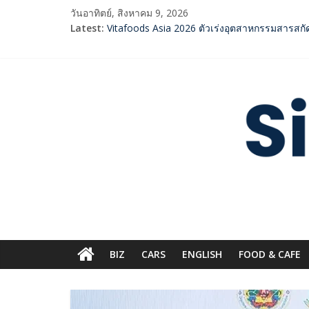
Skip
วันอาทิตย์, สิงหาคม 9, 2026
to
Latest:
Vitafoods Asia 2026 ตัวเร่งอุตสาหกรรมสารสก
content
‘RAKSAPHAN’ เปิดฉากคอลเลกชันระดับมาสเตอร์พีซ
SME D Bank ผนึกกำลัง สถาบันอาหาร เปิดตัว “F
ททท. จับมือ TransNusa Airline – Traveloka ย
Siam
กกท.เปิดเกมรุก! ดันเอเชียนเกมส์ให้เป็นมากกว่
Digest.com
ฺีBusiness
&
Variety
BIZ
CARS
ENGLISH​
FOOD & CAFE