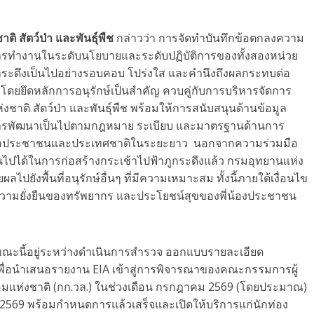
ิ สัตว์ป่า และพันธุ์พืช
กล่าวว่า การจัดทำบันทึกข้อตกลงความ
รการทำงานในระดับนโยบายและระดับปฏิบัติการของทั้งสองหน่วย
กระดึงเป็นไปอย่างรอบคอบ โปร่งใส และคำนึงถึงผลกระทบต่อ
 โดยยึดหลักการอนุรักษ์เป็นสำคัญ ควบคู่กับการบริหารจัดการ
งชาติ สัตว์ป่า และพันธุ์พืช พร้อมให้การสนับสนุนด้านข้อมูล
้การพัฒนาเป็นไปตามกฎหมาย ระเบียบ และมาตรฐานด้านการ
สุดต่อประชาชนและประเทศชาติในระยะยาว นอกจากความร่วมมือ
ได้ในการก่อสร้างกระเช้าไปฟ้าภูกระดึงแล้ว กรมอุทยานแห่ง
ผลไปยังพื้นที่อนุรักษ์อื่นๆ ที่มีความเหมาะสม ทั้งนี้ภายใต้เงื่อนไข
ความยั่งยืนของทรัพยากร และประโยชน์สุขของพี่น้องประชาชน
ขณะนี้อยู่ระหว่างดำเนินการสำรวจ ออกแบบรายละเอียด
พื่อนำเสนอรายงาน EIA เข้าสู่การพิจารณาของคณะกรรมการผู้
แห่งชาติ (กก.วล.) ในช่วงเดือน กรกฎาคม 2569 (โดยประมาณ)
569 พร้อมกำหนดการแล้วเสร็จและเปิดให้บริการแก่นักท่อง