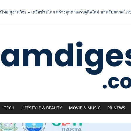
ัดไทย ชูงานวิจัย – เครือข่ายโลก สร้างมูลค่าเศรษฐกิจใหม่ ขานรับตลา
คอลเลกชันแรก รังสรรค์ “ผ้าลายน้ำไหล” สู่ชิ้นงานศิลปะสะสมสุดลิมิเต็ด
OODNext SME D Navigator” ชูยุทธศาสตร์ “แหล่งทุนคู่องค์ความรู้” ติดป
กระดับการเชื่อมโยงไทย–อินโดนีเซีย ดันไทยสู่จุดหมายปลายทางคุณภาพ เชื
าการแข่งขัน ผ่านแคมเปญระดับชาติ
TECH
LIFESTYLE & BEAUTY
MOVIE & MUSIC
PR NEWS