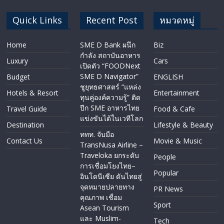
Quick Links
Recent Post
หมวดหมู่
Home
SME D Bank ผนึก
Biz
กำลัง สถาบันอาหาร
Luxury
Cars
เปิดตัว “FOODNext
SME D Navigator”
Budget
ENGLISH​
ชูยุทธศาสตร์ “แหล่ง
Hotels & Resort
Entertainment
ทุนคู่องค์ความรู้” ติด
ปีก SME อาหารไทย
Travel Guide
Food & Cafe
แข่งขันได้ในเวทีโลก
Destination
Lifestyle & Beauty
ททท. จับมือ
Contact Us
Movie & Music
TransNusa Airline –
Traveloka ยกระดับ
People
การเชื่อมโยงไทย–
Popular
อินโดนีเซีย ดันไทยสู่
จุดหมายปลายทาง
PR News
คุณภาพ เชื่อม
Sport
Asean Tourism
และ Muslim-
Tech