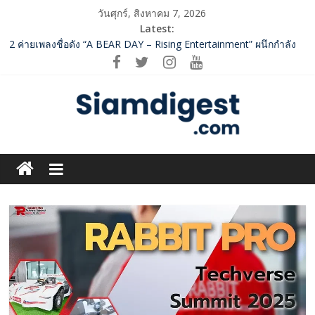
Skip
วันศุกร์, สิงหาคม 7, 2026
to
Latest:
ปฏิรูปภาษีบุหรี่ต้องถึงจุดเปลี่ยน สมาคมการค้ายาสูบไทย หนุน
content
โครงสร้างอัตราเดียว ลดบิดเบือนตลาด เพิ่มประสิทธิภาพจัดเก็บรายได้
2 ค่ายเพลงชื่อดัง “A BEAR DAY – Rising Entertainment” ผนึกกำลัง
ครั้งสำคัญ ส่งศิลปิน “เบสท์ – เบลล์” ปล่อยซิงเกิ้ลพิเศษ เอาใจคนอิน
เลิฟ
SME D Bank ผนึกกำลัง สถาบันอาหาร เปิดตัว “FOODNext SME D
Navigator” ชูยุทธศาสตร์ “แหล่งทุนคู่องค์ความรู้” ติดปีก SME อาหาร
ไทยแข่งขันได้ในเวทีโลก
Siam
ททท. จับมือ TransNusa Airline – Traveloka ยกระดับการเชื่อมโยง
ไทย–อินโดนีเซีย ดันไทยสู่จุดหมายปลายทางคุณภาพ เชื่อม Asean
Digest.com
Tourism และ Muslim-Friendly Destination
กกท.เปิดเกมรุก! ดันเอเชียนเกมส์ให้เป็นมากกว่าการแข่งขัน ผ่าน
แคมเปญระดับชาติ
ฺีBusiness
&
Variety