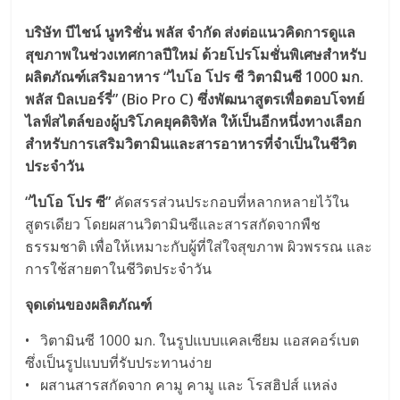
บริษัท บีไชน์ นูทริชั่น พลัส จำกัด ส่งต่อแนวคิดการดูแล
สุขภาพในช่วงเทศกาลปีใหม่ ด้วยโปรโมชั่นพิเศษสำหรับ
ผลิตภัณฑ์เสริมอาหาร “ไบโอ โปร ซี วิตามินซี 1000 มก.
พลัส บิลเบอร์รี่” (Bio Pro C) ซึ่งพัฒนาสูตรเพื่อตอบโจทย์
ไลฟ์สไตล์ของผู้บริโภคยุคดิจิทัล ให้เป็นอีกหนึ่งทางเลือก
สำหรับการเสริมวิตามินและสารอาหารที่จำเป็นในชีวิต
ประจำวัน
“ไบโอ โปร ซี”
คัดสรรส่วนประกอบที่หลากหลายไว้ใน
สูตรเดียว โดยผสานวิตามินซีและสารสกัดจากพืช
ธรรมชาติ เพื่อให้เหมาะกับผู้ที่ใส่ใจสุขภาพ ผิวพรรณ และ
การใช้สายตาในชีวิตประจำวัน
จุดเด่นของผลิตภัณฑ์
• วิตามินซี 1000 มก. ในรูปแบบแคลเซียม แอสคอร์เบต
ซึ่งเป็นรูปแบบที่รับประทานง่าย
• ผสานสารสกัดจาก คามู คามู และ โรสฮิปส์ แหล่ง