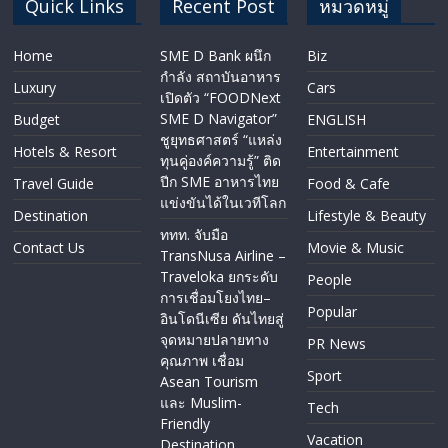
Quick Links
Recent Post
หมวดหมู่
Home
SME D Bank ผนึก
Biz
กำลัง สถาบันอาหาร
Luxury
Cars
เปิดตัว “FOODNext
SME D Navigator”
Budget
ENGLISH​
ชูยุทธศาสตร์ “แหล่ง
Hotels & Resort
Entertainment
ทุนคู่องค์ความรู้” ติด
ปีก SME อาหารไทย
Travel Guide
Food & Cafe
แข่งขันได้ในเวทีโลก
Destination
Lifestyle & Beauty
ททท. จับมือ
Contact Us
Movie & Music
TransNusa Airline –
Traveloka ยกระดับ
People
การเชื่อมโยงไทย–
Popular
อินโดนีเซีย ดันไทยสู่
จุดหมายปลายทาง
PR News
คุณภาพ เชื่อม
Sport
Asean Tourism
และ Muslim-
Tech
Friendly
Vacation
Destination