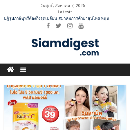
Skip
วันศุกร์, สิงหาคม 7, 2026
to
Latest:
กกท.เปิดเกมรุก! ดันเอเชียนเกมส์ให้เป็นมากกว่าการแข่งขัน ผ่าน
content
แคมเปญระดับชาติ
ปฏิรูปภาษีบุหรี่ต้องถึงจุดเปลี่ยน สมาคมการค้ายาสูบไทย หนุน
โครงสร้างอัตราเดียว ลดบิดเบือนตลาด เพิ่มประสิทธิภาพจัดเก็บรายได้
2 ค่ายเพลงชื่อดัง “A BEAR DAY – Rising Entertainment” ผนึกกำลัง
ครั้งสำคัญ ส่งศิลปิน “เบสท์ – เบลล์” ปล่อยซิงเกิ้ลพิเศษ เอาใจคนอิน
เลิฟ
SME D Bank ผนึกกำลัง สถาบันอาหาร เปิดตัว “FOODNext SME D
Siam
Navigator” ชูยุทธศาสตร์ “แหล่งทุนคู่องค์ความรู้” ติดปีก SME อาหาร
ไทยแข่งขันได้ในเวทีโลก
Digest.com
ททท. จับมือ TransNusa Airline – Traveloka ยกระดับการเชื่อมโยง
ไทย–อินโดนีเซีย ดันไทยสู่จุดหมายปลายทางคุณภาพ เชื่อม Asean
Tourism และ Muslim-Friendly Destination
ฺีBusiness
&
Variety