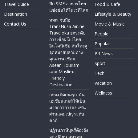
ปีก SME อาหารไทย
Travel Guide
Food & Cafe
แข่งขันได้ในเวทีโลก
Destination
Lifestyle & Beauty
ททท. จับมือ
Contact Us
Movie & Music
TransNusa Airline –
Traveloka ยกระดับ
People
การเชื่อมโยงไทย–
Popular
อินโดนีเซีย ดันไทยสู่
จุดหมายปลายทาง
PR News
คุณภาพ เชื่อม
Sport
Asean Tourism
และ Muslim-
Tech
Friendly
Vacation
Destination
Wellness
กกท.เปิดเกมรุก! ดัน
เอเชียนเกมส์ให้เป็น
มากกว่าการแข่งขัน
ผ่านแคมเปญระดับ
ชาติ
ปฏิรูปภาษีบุหรี่ต้องถึง
จุดเปลี่ยน สมาคม