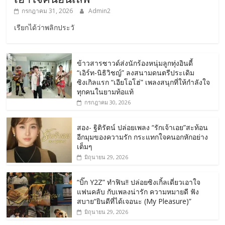
กรกฎาคม 31, 2026
Admin2
เรียกได้ว่าพลิกประวั
ข้าวสารซาวด์ส่งนักร้องหนุ่มลูกทุ่งอินดี้
“เอิร์ท-นิธิวิชญ์” ลงสนามดนตรีประเดิม
ซิงเกิลแรก “เอียโอโฮ่” เพลงสนุกที่ให้กำลังใจ
ทุกคนในยามท้อแท้
กรกฎาคม 30, 2026
สอง- ฐิติรัตน์ ปล่อยเพลง “รักเจ้าเอย”สะท้อน
อีกมุมของความรัก กระแทกใจคนอกหักอย่าง
เต็มๆ
มิถุนายน 29, 2026
“บิ๊ก Y2Z” ทำฟิน!! ปล่อยซิงเกิ้ลเดี่ยวเอาใจ
แฟนคลับ กับเพลงน่ารัก ความหมายดี ฟัง
สบาย“ยินดีที่ได้เจอนะ (My Pleasure)”
มิถุนายน 29, 2026