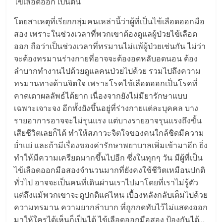
ไข้เลือดออก เป็นต้น
โดยสาเหตุที่เรียกกลุ่มคนเหล่านี้ว่าผู้ที่เป็นไข้เลือดออกมือ
สอง เพราะในช่วงเวลาที่พวกเขาต้องดูแลผู้ป่วยไข้เลือด
ออก ถือว่าเป็นช่วงเวลาที่ทรมานไม่แพ้ผู้ป่วยเช่นกัน ไม่ว่า
จะต้องทรมานร่างกายที่อาจจะต้องอดหลับอดนอน ต้อง
ลำบากทำงานไปด้วยดูแลคนป่วยไปด้วย รวมไปถึงความ
ทรมานทางด้านจิตใจ เพราะโรคไข้เลือดออกเป็นโรคที่
คาดเดาผลลัพธ์ได้ยาก เนื่องจากยังไม่มียารักษาแบบ
เฉพาะเจาะจง อีกทั้งยังขึ้นอยู่ที่ร่างกายแต่ละบุคคล บาง
รายอาการอาจจะไม่รุนแรง แต่บางรายอาจรุนแรงถึงขั้น
เสียชีวิตเลยก็ได้ ทำให้สภาวะจิตใจของคนใกล้ชิดมีความ
ย่ำแย่ และถ้ามีเรื่องของค่ารักษาพยาบาลเพิ่มเข้ามาอีก ยิ่ง
ทำให้มีความเครียดมากขึ้นไปอีก ซึ่งในทุกๆ วัน มีผู้ที่เป็น
ไข้เลือดออกมือสองจำนวนมากที่ยังคงใช้ชีวิตเหมือนปกติ
ทั่วไป อาจจะเป็นคนที่เดินผ่านเราไปมาโดยที่เราไม่รู้ตัว
แต่ถึงแม้พวกเขาจะดูปกติแค่ไหน เบื้องหลังกลับเต็มไปด้วย
ความทรมาน ความยากลำบาก ที่ถูกกดทับไว้ไม่แสดงออก
มาให้ใครได้เห็นก็เป็นได้ ไข้เลือดออกมือสอง ป้องกันได้…