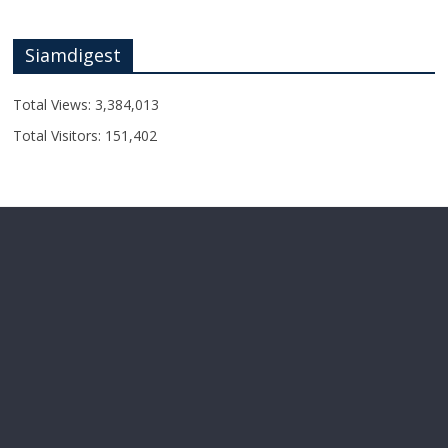
Siamdigest
Total Views:
3,384,013
Total Visitors:
151,402