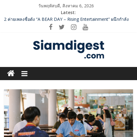
Skip
วันพฤหัสบดี, สิงหาคม 6, 2026
to
Latest:
content
2 ค่ายเพลงชื่อดัง “A BEAR DAY – Rising Entertainment” ผนึกกำลัง
ครั้งสำคัญ ส่งศิลปิน “เบสท์ – เบลล์” ปล่อยซิงเกิ้ลพิเศษ เอาใจคนอิน
เลิฟ
SME D Bank ผนึกกำลัง สถาบันอาหาร เปิดตัว “FOODNext SME D
Navigator” ชูยุทธศาสตร์ “แหล่งทุนคู่องค์ความรู้” ติดปีก SME อาหาร
ไทยแข่งขันได้ในเวทีโลก
ททท. จับมือ TransNusa Airline – Traveloka ยกระดับการเชื่อมโยง
Siam
ไทย–อินโดนีเซีย ดันไทยสู่จุดหมายปลายทางคุณภาพ เชื่อม Asean
Tourism และ Muslim-Friendly Destination
Digest.com
กกท.เปิดเกมรุก! ดันเอเชียนเกมส์ให้เป็นมากกว่าการแข่งขัน ผ่าน
แคมเปญระดับชาติ
ปฏิรูปภาษีบุหรี่ต้องถึงจุดเปลี่ยน สมาคมการค้ายาสูบไทย หนุน
ฺีBusiness
โครงสร้างอัตราเดียว ลดบิดเบือนตลาด เพิ่มประสิทธิภาพจัดเก็บรายได้
&
Variety