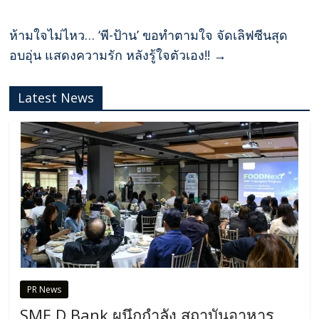
ห้ามใจไม่ไหว… ‘พี-ป้าน’ ขอทำตามใจ จัดเลิฟซีนสุด
อบอุ่น แสดงความรัก หลังรู้ใจตัวเอง!!
→
Latest News
PR News
SME D Bank ผนึกกำลัง สถาบันอาหาร