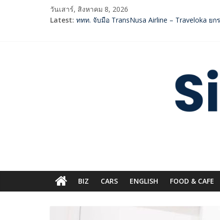
Skip
วันเสาร์, สิงหาคม 8, 2026
to
Latest:
ททท. จับมือ TransNusa Airline – Traveloka ย
content
กกท.เปิดเกมรุก! ดันเอเชียนเกมส์ให้เป็นมากกว่
Vitafoods Asia 2026 ตัวเร่งอุตสาหกรรมสารสก
‘RAKSAPHAN’ เปิดฉากคอลเลกชันระดับมาสเตอร์พีซ
Siam
SME D Bank ผนึกกำลัง สถาบันอาหาร เปิดตัว “F
Digest.com
ฺีBusiness
&
Variety
BIZ
CARS
ENGLISH​
FOOD & CAFE