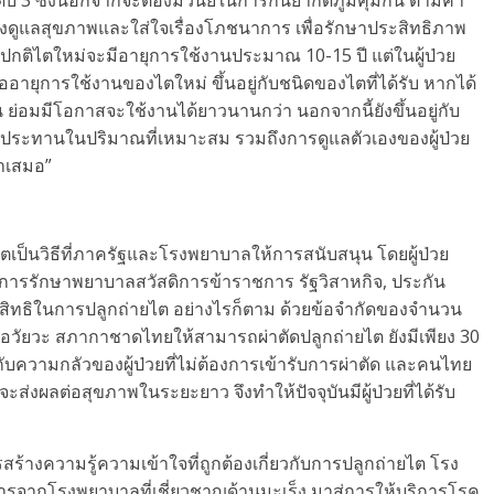
งดูแลสุขภาพและใส่ใจเรื่องโภชนาการ เพื่อรักษาประสิทธิภาพ
กติไตใหม่จะมีอายุการใช้งานประมาณ 10-15 ปี แต่ในผู้ป่วย
่ออายุการใช้งานของไตใหม่ ขึ้นอยู่กับชนิดของไตที่ได้รับ หากได้
น ย่อมมีโอกาสจะใช้งานได้ยาวนานกว่า นอกจากนี้ยังขึ้นอยู่กับ
ับประทานในปริมาณที่เหมาะสม รวมถึงการดูแลตัวเองของผู้ป่วย
่ำเสมอ”
ยไตเป็นวิธีที่ภาครัฐและโรงพยาบาลให้การสนับสนุน โดยผู้ป่วย
การรักษาพยาบาลสวัสดิการข้าราชการ รัฐวิสาหกิจ, ประกัน
สิทธิในการปลูกถ่ายไต อย่างไรก็ตาม ด้วยข้อจำกัดของจำนวน
คอวัยวะ สภากาชาดไทยให้สามารถผ่าตัดปลูกถ่ายไต ยังมีเพียง 30
บความกลัวของผู้ป่วยที่ไม่ต้องการเข้ารับการผ่าตัด และคนไทย
่งผลต่อสุขภาพในระยะยาว จึงทำให้ปัจจุบันมีผู้ป่วยที่ได้รับ
ร้างความรู้ความเข้าใจที่ถูกต้องเกี่ยวกับการปลูกถ่ายไต โรง
รจากโรงพยาบาลที่เชี่ยวชาญด้านมะเร็ง มาสู่การให้บริการโรค