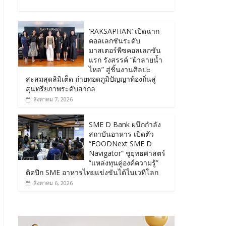
‘RAKSAPHAN’ เปิดฉาก
คอลเลกชันระดับ
มาสเตอร์พีซคอลเลกชัน
แรก รังสรรค์ “ผ้าลายน้ำ
ไหล” สู่ชิ้นงานศิลปะ
สะสมสุดลิมิเต็ด ถ่ายทอดภูมิปัญญาท้องถิ่นสู่
สุนทรียภาพระดับสากล
สิงหาคม 7, 2026
SME D Bank ผนึกกำลัง
สถาบันอาหาร เปิดตัว
“FOODNext SME D
Navigator” ชูยุทธศาสตร์
“แหล่งทุนคู่องค์ความรู้”
ติดปีก SME อาหารไทยแข่งขันได้ในเวทีโลก
สิงหาคม 6, 2026