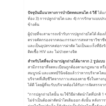
ปัจจุบันมีแนวทางการบำบัดทดแทนไต 4 วิธี
ได้แก
ท้อง 3) การปลูกถ่ายไต และ 4) การรักษาแบบประค
ข้างต้น
ผู้ป่วยที่จะสามารถเข้ารับการปลูกถ่ายไตได้ ต้องเ
ตรวจคัดกรองจากคณะกรรมการสหสาขาวิชาชีพในศ
และเป็นอุปสรรคต่อการผ่าตัด ไม่เป็นมะเร็งที่ยัง
ติดเชื้อ HIV และ ไม่ป่วยทางจิต
สำหรับไตที่จะนำมาปลูกถ่ายได้มาจาก 2 รูปแบบ
สามีภรรยาที่จดทะเบียนถูกต้องตามกฎหมาย หรือมี
สมบูรณ์ และแพทย์วินิจฉัยแล้วว่าหากบริจาคไตแ
บริจาคที่เสียชีวิตจากภาวะสมองตาย ซึ่งในทางกฎ
ได้ดี โดยผู้ที่จะรับบริจาคต้องได้รับการจัดสรร
“การปลูกถ่ายไตนั้น จะใช้วิธีผ่าตัดนำไตที่ปกติ 1
ไม่จำเป็นต้องผ่าตัดนำไตเดิมออก ดังนั้น หลังการป
ถ่ายไตใหม่สำเร็จ ก็ยังจัดว่าเป็นผู้ป่วยไตเรื้อร