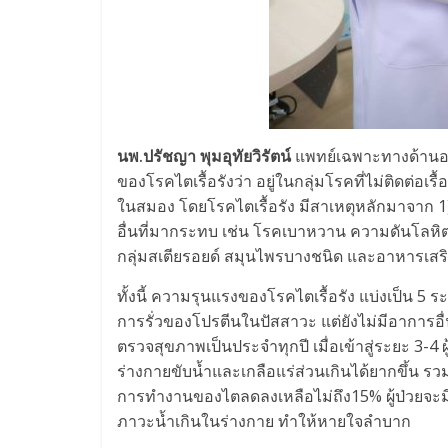
นพ.ปรัชญา พุมอุทัยวิรัตน์
แพทย์เฉพาะทางด้านอา
ของโรคไตเรื้อรังว่า อยู่ในกลุ่มโรคที่ไม่ติดต่อ
ในสมอง โดยโรคไตเรื้อรัง มีสาเหตุหลักมาจาก 1
อื่นที่มากระทบ เช่น โรคเบาหวาน ความดันโลหิตสู
กลุ่มสเตียรอยด์ สมุนไพรบางชนิด และอาหารเสริ
ทั้งนี้ ความรุนแรงของโรคไตเรื้อรัง แบ่งเป็น 5
การรั่วของโปรตีนในปัสสาวะ แต่ยังไม่มีอาการอื่นๆ 
ตรวจสุขภาพเป็นประจำทุกปี เมื่อเข้าสู่ระยะ 3-4
ร่างกายขับน้ำและเกลือแร่ส่วนเกินได้ยากขึ้น รวม
การทำงานของไตลดลงเหลือไม่ถึง15% ผู้ป่วยจะมีอ
ภาวะน้ำเกินในร่างกาย ทำให้หายใจลำบาก