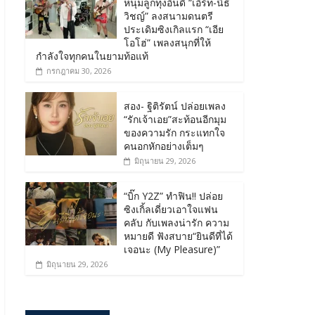
หนุ่มลูกทุ่งอินดี้ “เอิร์ท-นิธิ
วิชญ์” ลงสนามดนตรี
ประเดิมซิงเกิลแรก “เอีย
โอโฮ่” เพลงสนุกที่ให้
กำลังใจทุกคนในยามท้อแท้
กรกฎาคม 30, 2026
สอง- ฐิติรัตน์ ปล่อยเพลง
“รักเจ้าเอย”สะท้อนอีกมุม
ของความรัก กระแทกใจ
คนอกหักอย่างเต็มๆ
มิถุนายน 29, 2026
“บิ๊ก Y2Z” ทำฟิน!! ปล่อย
ซิงเกิ้ลเดี่ยวเอาใจแฟน
คลับ กับเพลงน่ารัก ความ
หมายดี ฟังสบาย“ยินดีที่ได้
เจอนะ (My Pleasure)”
มิถุนายน 29, 2026