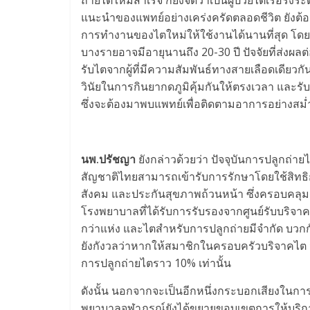
แนะนำของแพทย์อย่างเคร่งครัดตลอดชีวิต ยังต้อ
การทำงานของไตใหม่ให้ใช้งานได้นานที่สุด โดยป
บางรายอาจมีอายุนานถึง 20-30 ปี ปัจจัยที่ส่งผลต
รับไตจากผู้ที่มีความสัมพันธ์ทางสายเลือดเดียวกั
วินัยในการกินยากดภูมิคุ้มกันให้ตรงเวลา และร
ซึ่งจะต้องมาพบแพทย์เพื่อติดตามอาการอย่างสม
นพ.ปรัชญา
ยังกล่าวด้วยว่า ปัจจุบันการปลูกถ่า
สัญชาติไทยสามารถเข้ารับการรักษาโดยใช้สิทธิ
สังคม และประกันสุขภาพถ้วนหน้า ซึ่งครอบคลุม
โรงพยาบาลที่ได้รับการรับรองจากศูนย์รับบริจา
กว่าแห่ง และไตสำหรับการปลูกถ่ายมีจำกัด บวกกั
ยังกังวลว่าหากให้สมาชิกในครอบครัวบริจาคไต จะส
การปลูกถ่ายไตราว 10% เท่านั้น
ดังนั้น นอกจากจะเป็นอีกหนึ่งกระบอกเสียงในการส
พยาบาลจุฬาภรณ์ยังได้ขยายขอบเขตการให้บริกา