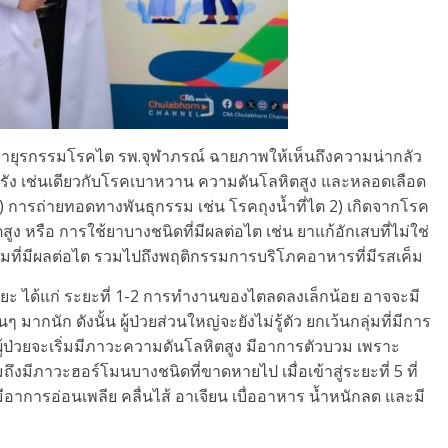
ยุรกรรมโรคไต รพ.จุฬาภรณ์ ฉายภาพให้เห็นถึงความน่ากลัว
เรื้อรัง เช่นเดียวกับโรคเบาหวาน ความดันโลหิตสูง และหลอดเลือด
) การถ่ายทอดทางพันธุกรรม เช่น โรคถุงน้ำที่ไต 2) เกิดจากโรค
ง หรือ การใช้ยาบางชนิดที่มีผลต่อไต เช่น ยาแก้อักเสบที่ไม่ใช่
มที่มีผลต่อไต รวมไปถึงพฤติกรรมการบริโภคอาหารที่มีรสเค็ม
 ระยะ ได้แก่ ระยะที่ 1-2 การทำงานของไตลดลงเล็กน้อย อาจจะมี
มากนัก ดังนั้น ผู้ป่วยส่วนใหญ่จะยังไม่รู้ตัว ยกเว้นกลุ่มที่มีการ
 ผู้ป่วยจะเริ่มมีภาวะความดันโลหิตสูง มีอาการตัวบวม เพราะ
ถึงมีภาวะฮอร์โมนบางชนิดที่ขาดหายไป เมื่อเข้าสู่ระยะที่ 5 ที่
าการอ่อนเพลีย คลื่นไส้ อาเจียน เบื่ออาหาร น้ำหนักลด และมี