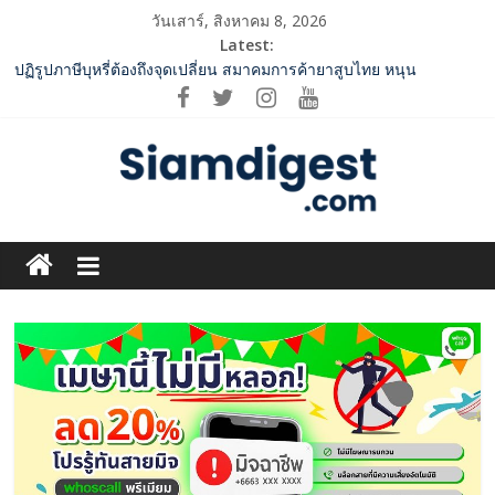
Skip
วันเสาร์, สิงหาคม 8, 2026
to
Latest:
content
ปฏิรูปภาษีบุหรี่ต้องถึงจุดเปลี่ยน สมาคมการค้ายาสูบไทย หนุน
โครงสร้างอัตราเดียว ลดบิดเบือนตลาด เพิ่มประสิทธิภาพจัดเก็บรายได้
‘RAKSAPHAN’ เปิดฉากคอลเลกชันระดับมาสเตอร์พีซคอลเลกชันแรก
รังสรรค์ “ผ้าลายน้ำไหล” สู่ชิ้นงานศิลปะสะสมสุดลิมิเต็ด ถ่ายทอด
ภูมิปัญญาท้องถิ่นสู่สุนทรียภาพระดับสากล
SME D Bank ผนึกกำลัง สถาบันอาหาร เปิดตัว “FOODNext SME D
Navigator” ชูยุทธศาสตร์ “แหล่งทุนคู่องค์ความรู้” ติดปีก SME อาหาร
Siam
ไทยแข่งขันได้ในเวทีโลก
ททท. จับมือ TransNusa Airline – Traveloka ยกระดับการเชื่อมโยง
Digest.com
ไทย–อินโดนีเซีย ดันไทยสู่จุดหมายปลายทางคุณภาพ เชื่อม Asean
Tourism และ Muslim-Friendly Destination
กกท.เปิดเกมรุก! ดันเอเชียนเกมส์ให้เป็นมากกว่าการแข่งขัน ผ่าน
ฺีBusiness
แคมเปญระดับชาติ
&
Variety