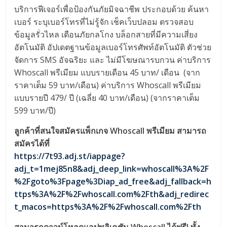
บริการฟีเจอร์เพื่อป้องกันภัยมิจฉาชีพ ประกอบด้วย ค้นหา
เบอร์ ระบุเบอร์โทรที่ไม่รู้จัก เช็คเว็บปลอม ตรวจสอบ
ข้อมูลรั่วไหล เตือนภัยกลโกง บล็อกสายที่มีความเสี่ยง
อัตโนมัติ อัปเดตฐานข้อมูลเบอร์โทรศัพท์อัตโนมัติ ตัวช่วย
จัดการ SMS อัจฉริยะ และ ไม่มีโฆษณารบกวน ค่าบริการ
Whoscall พรีเมียม แบบรายเดือน 45 บาท/ เดือน (จาก
ราคาเต็ม 59 บาท/เดือน) ค่าบริการ Whoscall พรีเมียม
แบบรายปี 479/ ปี (เฉลี่ย 40 บาท/เดือน) (จากราคาเต็ม
599 บาท/ปี)
ลูกค้าที่สนใจสมัครแพ็กเกจ Whoscall พรีเมียม สามารถ
สมัครได้ที่
https://7t93.adj.st/iappage?
adj_t=1mej85n8&adj_deep_link=whoscall%3A%2F
%2Fgoto%3Fpage%3Diap_ad_free&adj_fallback=h
ttps%3A%2F%2Fwhoscall.com%2Fth&adj_redirec
t_macos=https%3A%2F%2Fwhoscall.com%2Fth
สามารถดาวน์โหลดแอปพลิเคชัน Whoscall ได้ฟรี! ทั้ง