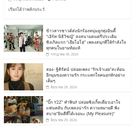
เรียกได้ว่าพลิกประวั
ข้าวสารซาวด์ส่งนักร้องหนุ่มลูกทุ่งอินดี้
“เอิร์ท-นิธิวิชญ์” ลงสนามดนตรีประเดิม
ซิงเกิลแรก “เอียโอโฮ่” เพลงสนุกที่ให้กำลังใจ
ทุกคนในยามท้อแท้
กรกฎาคม 30, 2026
สอง- ฐิติรัตน์ ปล่อยเพลง “รักเจ้าเอย”สะท้อน
อีกมุมของความรัก กระแทกใจคนอกหักอย่าง
เต็มๆ
มิถุนายน 29, 2026
“บิ๊ก Y2Z” ทำฟิน!! ปล่อยซิงเกิ้ลเดี่ยวเอาใจ
แฟนคลับ กับเพลงน่ารัก ความหมายดี ฟัง
สบาย“ยินดีที่ได้เจอนะ (My Pleasure)”
มิถุนายน 29, 2026