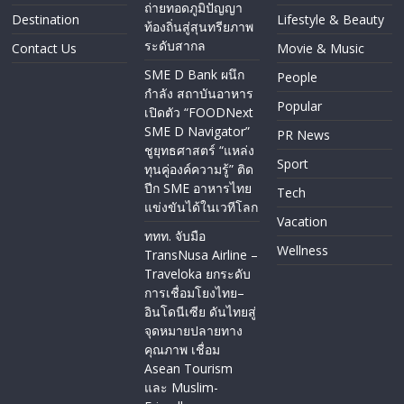
ถ่ายทอดภูมิปัญญา
Destination
Lifestyle & Beauty
ท้องถิ่นสู่สุนทรียภาพ
ระดับสากล
Contact Us
Movie & Music
SME D Bank ผนึก
People
กำลัง สถาบันอาหาร
Popular
เปิดตัว “FOODNext
SME D Navigator”
PR News
ชูยุทธศาสตร์ “แหล่ง
Sport
ทุนคู่องค์ความรู้” ติด
ปีก SME อาหารไทย
Tech
แข่งขันได้ในเวทีโลก
Vacation
ททท. จับมือ
Wellness
TransNusa Airline –
Traveloka ยกระดับ
การเชื่อมโยงไทย–
อินโดนีเซีย ดันไทยสู่
จุดหมายปลายทาง
คุณภาพ เชื่อม
Asean Tourism
และ Muslim-