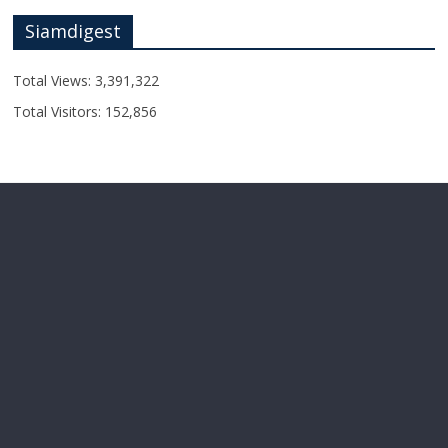
Siamdigest
Total Views:
3,391,322
Total Visitors:
152,856