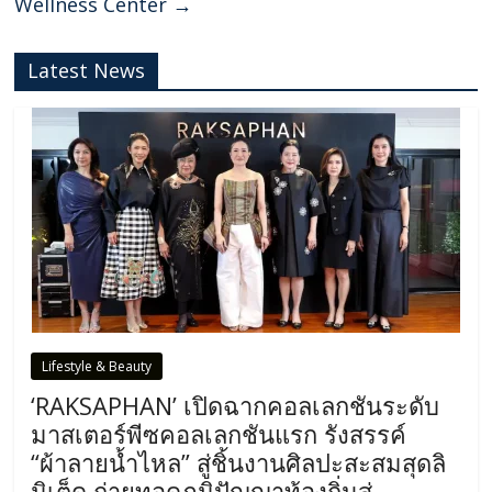
Wellness Center
→
Latest News
Lifestyle & Beauty
‘RAKSAPHAN’ เปิดฉากคอลเลกชันระดับ
มาสเตอร์พีซคอลเลกชันแรก รังสรรค์
“ผ้าลายน้ำไหล” สู่ชิ้นงานศิลปะสะสมสุดลิ
มิเต็ด ถ่ายทอดภูมิปัญญาท้องถิ่นสู่