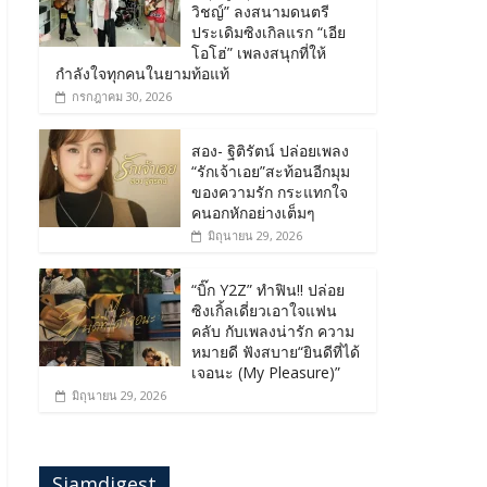
วิชญ์” ลงสนามดนตรี
ประเดิมซิงเกิลแรก “เอีย
โอโฮ่” เพลงสนุกที่ให้
กำลังใจทุกคนในยามท้อแท้
กรกฎาคม 30, 2026
สอง- ฐิติรัตน์ ปล่อยเพลง
“รักเจ้าเอย”สะท้อนอีกมุม
ของความรัก กระแทกใจ
คนอกหักอย่างเต็มๆ
มิถุนายน 29, 2026
“บิ๊ก Y2Z” ทำฟิน!! ปล่อย
ซิงเกิ้ลเดี่ยวเอาใจแฟน
คลับ กับเพลงน่ารัก ความ
หมายดี ฟังสบาย“ยินดีที่ได้
เจอนะ (My Pleasure)”
มิถุนายน 29, 2026
Siamdigest