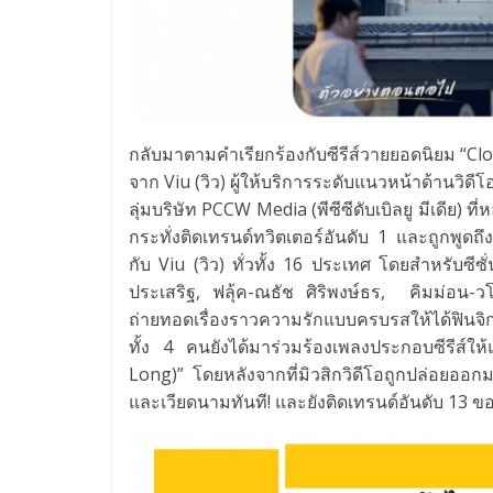
กลับมาตามคำเรียกร้องกับซีรีส์
วายยอดนิยม “Clos
จาก Viu (วิว) ผู้ให้บริการระดับแนวหน้าด้านวิ
ดีโ
ลุ่
มบริษัท PCCW Media (พีซีซีดับเบิลยู มีเดีย) ที
กระทั่งติดเทรนด์ทวิตเตอร์อันดั
บ 1 และถูกพูดถึงเ
กับ Viu (วิว) ทั่วทั้ง 16 ประเทศ โดยสำหรับซีซั่น
ประเสริฐ, ฟลุ้ค-ณธัช ศิริพงษ์ธร, คิมม่อน
ถ่ายทอดเรื่องราวความรั
กแบบครบรสให้ได้ฟินจิ
ทั้ง 4 คนยังได้มาร่วมร้องเพลงประกอบซี
รีส์ใ
Long)” โดยหลังจากที่มิวสิกวิดีโอถู
กปล่อยออกมา
และเวี
ยดนามทันที! และยังติดเทรนด์อันดับ 13 ข