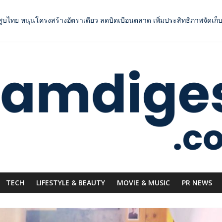
ยาสูบไทย หนุนโครงสร้างอัตราเดียว ลดบิดเบือนตลาด เพิ่มประสิทธิภาพจัดเก็
inment” ผนึกกำลังครั้งสำคัญ ส่งศิลปิน “เบสท์ – เบลล์” ปล่อยซิงเกิ้ลพิเศษ
OODNext SME D Navigator” ชูยุทธศาสตร์ “แหล่งทุนคู่องค์ความรู้” ติดป
กระดับการเชื่อมโยงไทย–อินโดนีเซีย ดันไทยสู่จุดหมายปลายทางคุณภาพ เชื
าการแข่งขัน ผ่านแคมเปญระดับชาติ
TECH
LIFESTYLE & BEAUTY
MOVIE & MUSIC
PR NEWS