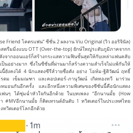
e Friend โคตรแฟน” ซีซั่น 2 ผลงาน Viu Original (วิว ออริจินัล)
อสตรีมมิ่งแบบ OTT (Over-the-top) ยักษ์ใหญ่ระดับภูมิภาคจากก
่หลังจากออนแอร์ก็สร้
างกระแสความฟินขั้นสุดให้กั
บเหล่าแฟนคลับ
ป็นอย่างมาก ซึ่งในซีซั่นที่ผ่านมาก็สร้
างความสำเร็จไม่แพ้กันให้
นี้ยังคงได้ 4 นักแสดงซีรีส์วายชื่อดัง อย่าง โอห์ม-ฐิติวัฒน์ ฤทธิ์
-วโรดม เข็มมณฑา และคอปเตอร์-ภานุวัฒน์ เกิดทองทวี มาร่วม
กหมอนกันอี
กครั้ง และอีกหนึ่งความพิเศษของซีซั่
นนี้คือนักแสดง
ห้แฟนๆ ได้ชุ่มฉ่ำหัวใจกันอีกด้วย ในบทเพลง “อีกนานมั้ย (How
 #MVอีกนานมั้ย ก็ติดเทรนด์อันดับ 1 ทวิตเตอร์ในประเทศไทย
องทวิตเตอร์โลกอีกด้วย