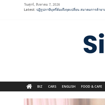
Skip
วันศุกร์, สิงหาคม 7, 2026
to
Latest:
ปฏิรูปภาษีบุหรี่ต้องถึงจุดเปลี่ยน สมาคมการค้า
content
2 ค่ายเพลงชื่อดัง “A BEAR DAY – Rising Enterta
SME D Bank ผนึกกำลัง สถาบันอาหาร เปิดตัว “F
ททท. จับมือ TransNusa Airline – Traveloka ย
Siam
กกท.เปิดเกมรุก! ดันเอเชียนเกมส์ให้เป็นมากกว่
Digest.com
ฺีBusiness
&
Variety
BIZ
CARS
ENGLISH​
FOOD & CAFE