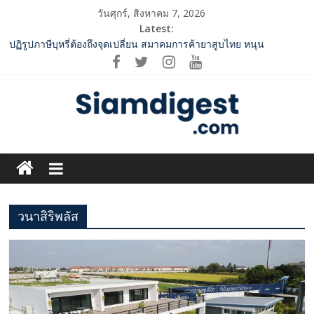
Skip
วันศุกร์, สิงหาคม 7, 2026
to
Latest:
content
ปฏิรูปภาษีบุหรี่ต้องถึงจุดเปลี่ยน สมาคมการค้ายาสูบไทย หนุน
โครงสร้างอัตราเดียว ลดบิดเบือนตลาด เพิ่มประสิทธิภาพจัดเก็บรายได้
‘RAKSAPHAN’ เปิดฉากคอลเลกชันระดับมาสเตอร์พีซคอลเลกชันแรก
รังสรรค์ “ผ้าลายน้ำไหล” สู่ชิ้นงานศิลปะสะสมสุดลิมิเต็ด ถ่ายทอด
ภูมิปัญญาท้องถิ่นสู่สุนทรียภาพระดับสากล
SME D Bank ผนึกกำลัง สถาบันอาหาร เปิดตัว “FOODNext SME D
Navigator” ชูยุทธศาสตร์ “แหล่งทุนคู่องค์ความรู้” ติดปีก SME อาหาร
Siam
ไทยแข่งขันได้ในเวทีโลก
ททท. จับมือ TransNusa Airline – Traveloka ยกระดับการเชื่อมโยง
Digest.com
ไทย–อินโดนีเซีย ดันไทยสู่จุดหมายปลายทางคุณภาพ เชื่อม Asean
Tourism และ Muslim-Friendly Destination
กกท.เปิดเกมรุก! ดันเอเชียนเกมส์ให้เป็นมากกว่าการแข่งขัน ผ่าน
วนาสิริพลัส
ฺีBusiness
แคมเปญระดับชาติ
&
Variety