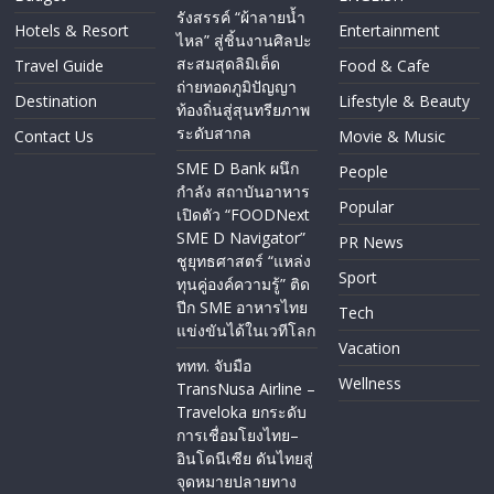
รังสรรค์ “ผ้าลายน้ำ
Hotels & Resort
Entertainment
ไหล” สู่ชิ้นงานศิลปะ
สะสมสุดลิมิเต็ด
Travel Guide
Food & Cafe
ถ่ายทอดภูมิปัญญา
Destination
Lifestyle & Beauty
ท้องถิ่นสู่สุนทรียภาพ
ระดับสากล
Contact Us
Movie & Music
SME D Bank ผนึก
People
กำลัง สถาบันอาหาร
Popular
เปิดตัว “FOODNext
SME D Navigator”
PR News
ชูยุทธศาสตร์ “แหล่ง
Sport
ทุนคู่องค์ความรู้” ติด
ปีก SME อาหารไทย
Tech
แข่งขันได้ในเวทีโลก
Vacation
ททท. จับมือ
Wellness
TransNusa Airline –
Traveloka ยกระดับ
การเชื่อมโยงไทย–
อินโดนีเซีย ดันไทยสู่
จุดหมายปลายทาง