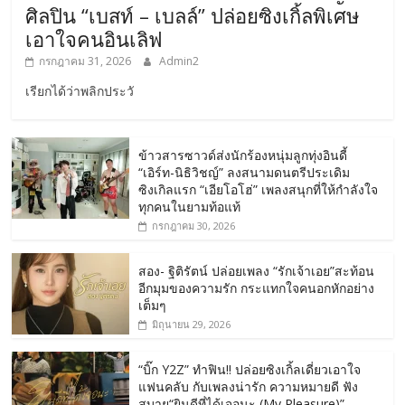
ศิลปิน “เบสท์ – เบลล์” ปล่อยซิงเกิ้ลพิเศษ
เอาใจคนอินเลิฟ
กรกฎาคม 31, 2026
Admin2
เรียกได้ว่าพลิกประวั
ข้าวสารซาวด์ส่งนักร้องหนุ่มลูกทุ่งอินดี้
“เอิร์ท-นิธิวิชญ์” ลงสนามดนตรีประเดิม
ซิงเกิลแรก “เอียโอโฮ่” เพลงสนุกที่ให้กำลังใจ
ทุกคนในยามท้อแท้
กรกฎาคม 30, 2026
สอง- ฐิติรัตน์ ปล่อยเพลง “รักเจ้าเอย”สะท้อน
อีกมุมของความรัก กระแทกใจคนอกหักอย่าง
เต็มๆ
มิถุนายน 29, 2026
“บิ๊ก Y2Z” ทำฟิน!! ปล่อยซิงเกิ้ลเดี่ยวเอาใจ
แฟนคลับ กับเพลงน่ารัก ความหมายดี ฟัง
สบาย“ยินดีที่ได้เจอนะ (My Pleasure)”