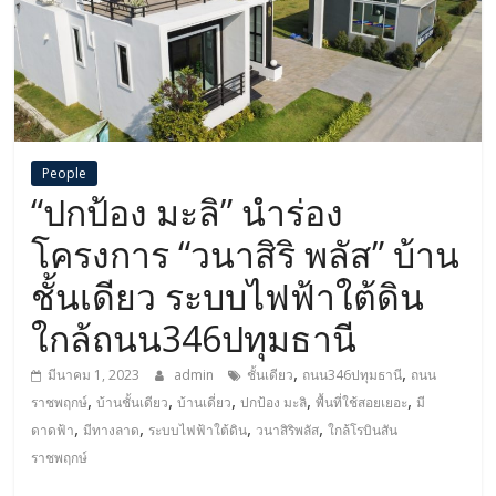
People
“ปกป้อง มะลิ” นำร่อง
โครงการ “วนาสิริ พลัส” บ้าน
ชั้นเดียว ระบบไฟฟ้าใต้ดิน
ใกล้ถนน346ปทุมธานี
,
,
มีนาคม 1, 2023
admin
ชั้นเดียว
ถนน346ปทุมธานี
ถนน
,
,
,
,
,
ราชพฤกษ์
บ้านชั้นเดียว
บ้านเดี่ยว
ปกป้อง มะลิ
พื้นที่ใช้สอยเยอะ
มี
,
,
,
,
ดาดฟ้า
มีทางลาด
ระบบไฟฟ้าใต้ดิน
วนาสิริพลัส
ใกล้โรบินสัน
ราชพฤกษ์