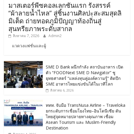
มาสเตอร์พีซคอลเลกชันแรก รังสรรค์
“ผ้าลายน้ำไหล” สู่ชิ้นงานศิลปะสะสมสุดลิ
มิเต็ด ถ่ายทอดภูมิปัญญาท้องถิ่นสู่
สุนทรียภาพระดับสากล
สิงหาคม 7, 2026
Admin2
แวดวงแฟชั่นและผู้
SME D Bank ผนึกกำลัง สถาบันอาหาร เปิด
ตัว “FOODNext SME D Navigator” ชู
ยุทธศาสตร์ “แหล่งทุนคู่องค์ความรู้” ติดปีก
SME อาหารไทยแข่งขันได้ในเวทีโลก
สิงหาคม 6, 2026
ททท. จับมือ TransNusa Airline – Traveloka
ยกระดับการเชื่อมโยงไทย–อินโดนีเซีย ดัน
ไทยสู่จุดหมายปลายทางคุณภาพ เชื่อม
Asean Tourism และ Muslim-Friendly
Destination