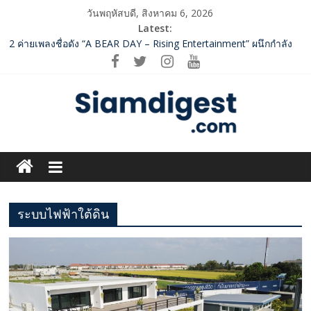
Skip
วันพฤหัสบดี, สิงหาคม 6, 2026
to
Latest:
content
2 ค่ายเพลงชื่อดัง “A BEAR DAY – Rising Entertainment” ผนึกกำลัง
ครั้งสำคัญ ส่งศิลปิน “เบสท์ – เบลล์” ปล่อยซิงเกิ้ลพิเศษ เอาใจคนอิน
เลิฟ
SME D Bank ผนึกกำลัง สถาบันอาหาร เปิดตัว “FOODNext SME D
Navigator” ชูยุทธศาสตร์ “แหล่งทุนคู่องค์ความรู้” ติดปีก SME อาหาร
ไทยแข่งขันได้ในเวทีโลก
ททท. จับมือ TransNusa Airline – Traveloka ยกระดับการเชื่อมโยง
Siam
ไทย–อินโดนีเซีย ดันไทยสู่จุดหมายปลายทางคุณภาพ เชื่อม Asean
Tourism และ Muslim-Friendly Destination
Digest.com
กกท.เปิดเกมรุก! ดันเอเชียนเกมส์ให้เป็นมากกว่าการแข่งขัน ผ่าน
แคมเปญระดับชาติ
ปฏิรูปภาษีบุหรี่ต้องถึงจุดเปลี่ยน สมาคมการค้ายาสูบไทย หนุน
ระบบไฟฟ้าใต้ดิน
ฺีBusiness
โครงสร้างอัตราเดียว ลดบิดเบือนตลาด เพิ่มประสิทธิภาพจัดเก็บรายได้
&
Variety