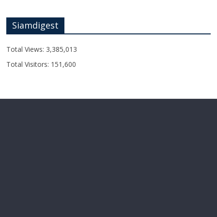
Siamdigest
Total Views:
3,385,013
Total Visitors:
151,600