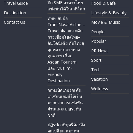
ปีก SME อาหารไทย
Travel Guide
Food & Cafe
แข่งขันได้ในเวทีโลก
Destination
Lifestyle & Beauty
ททท. จับมือ
Contact Us
Movie & Music
TransNusa Airline –
Traveloka ยกระดับ
People
การเชื่อมโยงไทย–
Popular
อินโดนีเซีย ดันไทยสู่
จุดหมายปลายทาง
PR News
คุณภาพ เชื่อม
Sport
Asean Tourism
และ Muslim-
Tech
Friendly
Vacation
Destination
Wellness
กกท.เปิดเกมรุก! ดัน
เอเชียนเกมส์ให้เป็น
มากกว่าการแข่งขัน
ผ่านแคมเปญระดับ
ชาติ
ปฏิรูปภาษีบุหรี่ต้องถึง
จุดเปลี่ยน สมาคม