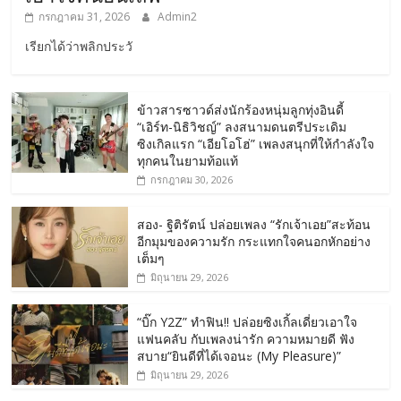
กรกฎาคม 31, 2026
Admin2
เรียกได้ว่าพลิกประวั
ข้าวสารซาวด์ส่งนักร้องหนุ่มลูกทุ่งอินดี้
“เอิร์ท-นิธิวิชญ์” ลงสนามดนตรีประเดิม
ซิงเกิลแรก “เอียโอโฮ่” เพลงสนุกที่ให้กำลังใจ
ทุกคนในยามท้อแท้
กรกฎาคม 30, 2026
สอง- ฐิติรัตน์ ปล่อยเพลง “รักเจ้าเอย”สะท้อน
อีกมุมของความรัก กระแทกใจคนอกหักอย่าง
เต็มๆ
มิถุนายน 29, 2026
“บิ๊ก Y2Z” ทำฟิน!! ปล่อยซิงเกิ้ลเดี่ยวเอาใจ
แฟนคลับ กับเพลงน่ารัก ความหมายดี ฟัง
สบาย“ยินดีที่ได้เจอนะ (My Pleasure)”
มิถุนายน 29, 2026