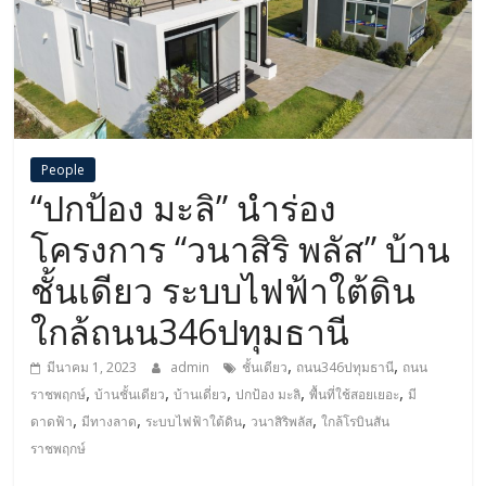
People
“ปกป้อง มะลิ” นำร่อง
โครงการ “วนาสิริ พลัส” บ้าน
ชั้นเดียว ระบบไฟฟ้าใต้ดิน
ใกล้ถนน346ปทุมธานี
,
,
มีนาคม 1, 2023
admin
ชั้นเดียว
ถนน346ปทุมธานี
ถนน
,
,
,
,
,
ราชพฤกษ์
บ้านชั้นเดียว
บ้านเดี่ยว
ปกป้อง มะลิ
พื้นที่ใช้สอยเยอะ
มี
,
,
,
,
ดาดฟ้า
มีทางลาด
ระบบไฟฟ้าใต้ดิน
วนาสิริพลัส
ใกล้โรบินสัน
ราชพฤกษ์