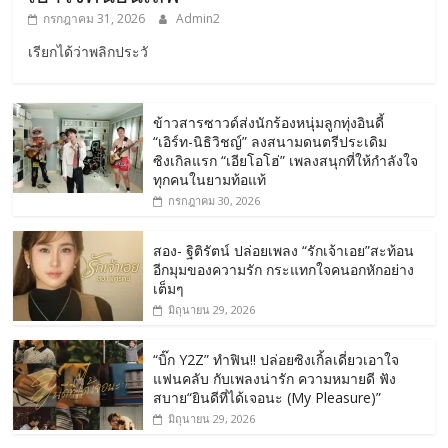
กรกฎาคม 31, 2026
Admin2
เรียกได้ว่าพลิกประวั
ข้าวสารซาวด์ส่งนักร้องหนุ่มลูกทุ่งอินดี้
“เอิร์ท-นิธิวิชญ์” ลงสนามดนตรีประเดิม
ซิงเกิลแรก “เอียโอโฮ่” เพลงสนุกที่ให้กำลังใจ
ทุกคนในยามท้อแท้
กรกฎาคม 30, 2026
สอง- ฐิติรัตน์ ปล่อยเพลง “รักเจ้าเอย”สะท้อน
อีกมุมของความรัก กระแทกใจคนอกหักอย่าง
เต็มๆ
มิถุนายน 29, 2026
“บิ๊ก Y2Z” ทำฟิน!! ปล่อยซิงเกิ้ลเดี่ยวเอาใจ
แฟนคลับ กับเพลงน่ารัก ความหมายดี ฟัง
สบาย“ยินดีที่ได้เจอนะ (My Pleasure)”
มิถุนายน 29, 2026