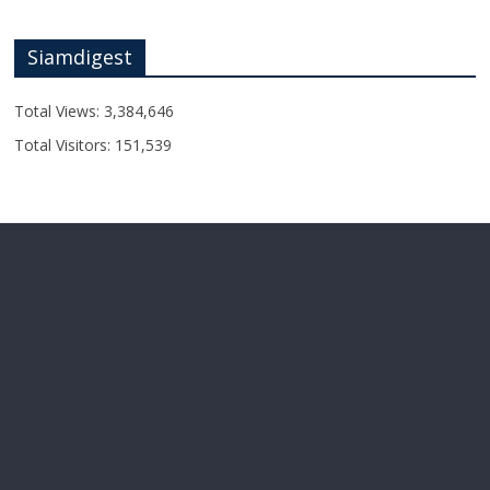
Siamdigest
Total Views:
3,384,646
Total Visitors:
151,539