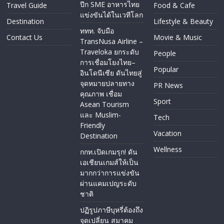
ปีก SME อาหารไทย
Travel Guide
Food & Cafe
แข่งขันได้ในเวทีโลก
Destination
Lifestyle & Beauty
ททท. จับมือ
Contact Us
Movie & Music
TransNusa Airline –
Traveloka ยกระดับ
People
การเชื่อมโยงไทย–
Popular
อินโดนีเซีย ดันไทยสู่
จุดหมายปลายทาง
PR News
คุณภาพ เชื่อม
Sport
Asean Tourism
และ Muslim-
Tech
Friendly
Vacation
Destination
Wellness
กกท.เปิดเกมรุก! ดัน
เอเชียนเกมส์ให้เป็น
มากกว่าการแข่งขัน
ผ่านแคมเปญระดับ
ชาติ
ปฏิรูปภาษีบุหรี่ต้องถึง
จุดเปลี่ยน สมาคม