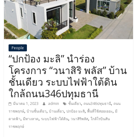
People
“ปกป้อง มะลิ” นำร่อง
โครงการ “วนาสิริ พลัส” บ้าน
ชั้นเดียว ระบบไฟฟ้าใต้ดิน
ใกล้ถนน346ปทุมธานี
,
,
มีนาคม 1, 2023
admin
ชั้นเดียว
ถนน346ปทุมธานี
ถนน
,
,
,
,
,
ราชพฤกษ์
บ้านชั้นเดียว
บ้านเดี่ยว
ปกป้อง มะลิ
พื้นที่ใช้สอยเยอะ
มี
,
,
,
,
ดาดฟ้า
มีทางลาด
ระบบไฟฟ้าใต้ดิน
วนาสิริพลัส
ใกล้โรบินสัน
ราชพฤกษ์