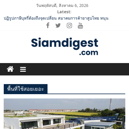
Skip
วันพฤหัสบดี, สิงหาคม 6, 2026
to
Latest:
content
ปฏิรูปภาษีบุหรี่ต้องถึงจุดเปลี่ยน สมาคมการค้ายาสูบไทย หนุน
โครงสร้างอัตราเดียว ลดบิดเบือนตลาด เพิ่มประสิทธิภาพจัดเก็บรายได้
2 ค่ายเพลงชื่อดัง “A BEAR DAY – Rising Entertainment” ผนึกกำลัง
ครั้งสำคัญ ส่งศิลปิน “เบสท์ – เบลล์” ปล่อยซิงเกิ้ลพิเศษ เอาใจคนอิน
เลิฟ
SME D Bank ผนึกกำลัง สถาบันอาหาร เปิดตัว “FOODNext SME D
Navigator” ชูยุทธศาสตร์ “แหล่งทุนคู่องค์ความรู้” ติดปีก SME อาหาร
Siam
ไทยแข่งขันได้ในเวทีโลก
ททท. จับมือ TransNusa Airline – Traveloka ยกระดับการเชื่อมโยง
Digest.com
ไทย–อินโดนีเซีย ดันไทยสู่จุดหมายปลายทางคุณภาพ เชื่อม Asean
Tourism และ Muslim-Friendly Destination
กกท.เปิดเกมรุก! ดันเอเชียนเกมส์ให้เป็นมากกว่าการแข่งขัน ผ่าน
พื้นที่ใช้สอยเยอะ
ฺีBusiness
แคมเปญระดับชาติ
&
Variety