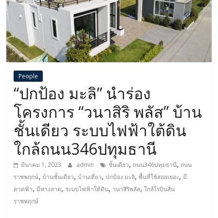
People
“ปกป้อง มะลิ” นำร่อง
โครงการ “วนาสิริ พลัส” บ้าน
ชั้นเดียว ระบบไฟฟ้าใต้ดิน
ใกล้ถนน346ปทุมธานี
,
,
มีนาคม 1, 2023
admin
ชั้นเดียว
ถนน346ปทุมธานี
ถนน
,
,
,
,
,
ราชพฤกษ์
บ้านชั้นเดียว
บ้านเดี่ยว
ปกป้อง มะลิ
พื้นที่ใช้สอยเยอะ
มี
,
,
,
,
ดาดฟ้า
มีทางลาด
ระบบไฟฟ้าใต้ดิน
วนาสิริพลัส
ใกล้โรบินสัน
ราชพฤกษ์