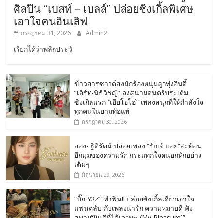
ศิลปิน “เบสท์ – เบลล์” ปล่อยซิงเกิ้ลพิเศษ
เอาใจคนอินเลิฟ
กรกฎาคม 31, 2026
Admin2
เรียกได้ว่าพลิกประวั
ข้าวสารซาวด์ส่งนักร้องหนุ่มลูกทุ่งอินดี้
“เอิร์ท-นิธิวิชญ์” ลงสนามดนตรีประเดิม
ซิงเกิลแรก “เอียโอโฮ่” เพลงสนุกที่ให้กำลังใจ
ทุกคนในยามท้อแท้
กรกฎาคม 30, 2026
สอง- ฐิติรัตน์ ปล่อยเพลง “รักเจ้าเอย”สะท้อน
อีกมุมของความรัก กระแทกใจคนอกหักอย่าง
เต็มๆ
มิถุนายน 29, 2026
“บิ๊ก Y2Z” ทำฟิน!! ปล่อยซิงเกิ้ลเดี่ยวเอาใจ
แฟนคลับ กับเพลงน่ารัก ความหมายดี ฟัง
สบาย“ยินดีที่ได้เจอนะ (My Pleasure)”