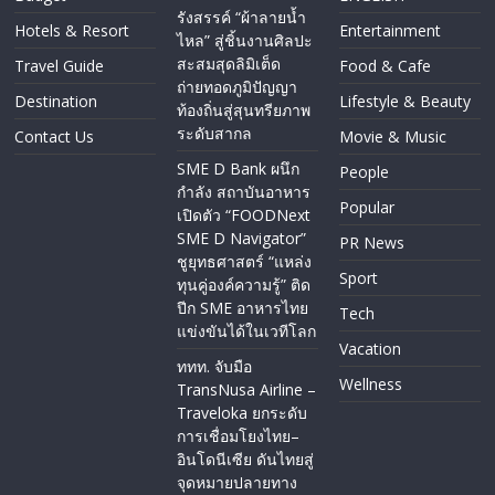
รังสรรค์ “ผ้าลายน้ำ
Hotels & Resort
Entertainment
ไหล” สู่ชิ้นงานศิลปะ
สะสมสุดลิมิเต็ด
Travel Guide
Food & Cafe
ถ่ายทอดภูมิปัญญา
Destination
Lifestyle & Beauty
ท้องถิ่นสู่สุนทรียภาพ
ระดับสากล
Contact Us
Movie & Music
SME D Bank ผนึก
People
กำลัง สถาบันอาหาร
Popular
เปิดตัว “FOODNext
SME D Navigator”
PR News
ชูยุทธศาสตร์ “แหล่ง
Sport
ทุนคู่องค์ความรู้” ติด
ปีก SME อาหารไทย
Tech
แข่งขันได้ในเวทีโลก
Vacation
ททท. จับมือ
Wellness
TransNusa Airline –
Traveloka ยกระดับ
การเชื่อมโยงไทย–
อินโดนีเซีย ดันไทยสู่
จุดหมายปลายทาง