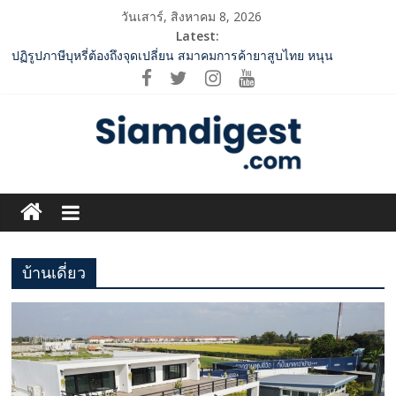
Skip
วันเสาร์, สิงหาคม 8, 2026
to
Latest:
content
ปฏิรูปภาษีบุหรี่ต้องถึงจุดเปลี่ยน สมาคมการค้ายาสูบไทย หนุน
โครงสร้างอัตราเดียว ลดบิดเบือนตลาด เพิ่มประสิทธิภาพจัดเก็บรายได้
‘RAKSAPHAN’ เปิดฉากคอลเลกชันระดับมาสเตอร์พีซคอลเลกชันแรก
รังสรรค์ “ผ้าลายน้ำไหล” สู่ชิ้นงานศิลปะสะสมสุดลิมิเต็ด ถ่ายทอด
ภูมิปัญญาท้องถิ่นสู่สุนทรียภาพระดับสากล
SME D Bank ผนึกกำลัง สถาบันอาหาร เปิดตัว “FOODNext SME D
Navigator” ชูยุทธศาสตร์ “แหล่งทุนคู่องค์ความรู้” ติดปีก SME อาหาร
Siam
ไทยแข่งขันได้ในเวทีโลก
ททท. จับมือ TransNusa Airline – Traveloka ยกระดับการเชื่อมโยง
Digest.com
ไทย–อินโดนีเซีย ดันไทยสู่จุดหมายปลายทางคุณภาพ เชื่อม Asean
Tourism และ Muslim-Friendly Destination
กกท.เปิดเกมรุก! ดันเอเชียนเกมส์ให้เป็นมากกว่าการแข่งขัน ผ่าน
บ้านเดี่ยว
ฺีBusiness
แคมเปญระดับชาติ
&
Variety