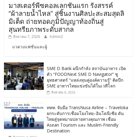
มาสเตอร์พีซคอลเลกชันแรก รังสรรค์
“ผ้าลายน้ำไหล” สู่ชิ้นงานศิลปะสะสมสุดลิ
มิเต็ด ถ่ายทอดภูมิปัญญาท้องถิ่นสู่
สุนทรียภาพระดับสากล
สิงหาคม 7, 2026
Admin2
แวดวงแฟชั่นและผู้
SME D Bank ผนึกกำลัง สถาบันอาหาร เปิด
ตัว “FOODNext SME D Navigator” ชู
ยุทธศาสตร์ “แหล่งทุนคู่องค์ความรู้” ติดปีก
SME อาหารไทยแข่งขันได้ในเวทีโลก
สิงหาคม 6, 2026
ททท. จับมือ TransNusa Airline – Traveloka
ยกระดับการเชื่อมโยงไทย–อินโดนีเซีย ดัน
ไทยสู่จุดหมายปลายทางคุณภาพ เชื่อม
Asean Tourism และ Muslim-Friendly
Destination