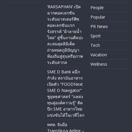
‘RAKSAPHAN’ เปิด
People
ฉากคอลเลกชัน
Popular
ระดับมาสเตอร์พีซ
คอลเลกชันแรก
PR News
รังสรรค์ “ผ้าลายน้ำ
Sport
ไหล” สู่ชิ้นงานศิลปะ
สะสมสุดลิมิเต็ด
Tech
ถ่ายทอดภูมิปัญญา
Vacation
ท้องถิ่นสู่สุนทรียภาพ
ระดับสากล
Wellness
SME D Bank ผนึก
กำลัง สถาบันอาหาร
เปิดตัว “FOODNext
SME D Navigator”
ชูยุทธศาสตร์ “แหล่ง
ทุนคู่องค์ความรู้” ติด
ปีก SME อาหารไทย
แข่งขันได้ในเวทีโลก
ททท. จับมือ
TransNusa Airline –