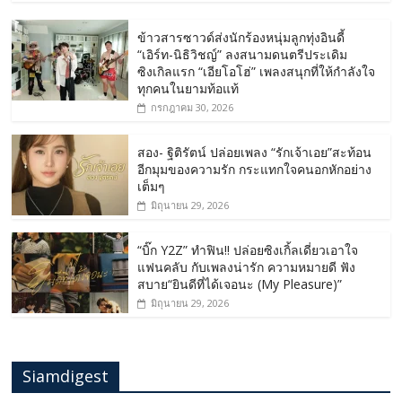
ข้าวสารซาวด์ส่งนักร้องหนุ่มลูกทุ่งอินดี้
“เอิร์ท-นิธิวิชญ์” ลงสนามดนตรีประเดิม
ซิงเกิลแรก “เอียโอโฮ่” เพลงสนุกที่ให้กำลังใจ
ทุกคนในยามท้อแท้
กรกฎาคม 30, 2026
สอง- ฐิติรัตน์ ปล่อยเพลง “รักเจ้าเอย”สะท้อน
อีกมุมของความรัก กระแทกใจคนอกหักอย่าง
เต็มๆ
มิถุนายน 29, 2026
“บิ๊ก Y2Z” ทำฟิน!! ปล่อยซิงเกิ้ลเดี่ยวเอาใจ
แฟนคลับ กับเพลงน่ารัก ความหมายดี ฟัง
สบาย“ยินดีที่ได้เจอนะ (My Pleasure)”
มิถุนายน 29, 2026
Siamdigest