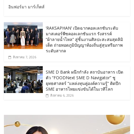
อินฟอร์มา มาร์เก็ตส์
‘RAKSAPHAN’ เปิดฉากคอลเลกชันระดับ
มาสเตอร์พีซคอลเลกชันแรก รังสรรค์
“ผ้าลายน้ำไหล” สู่ชิ้นงานศิลปะสะสมสุดลิมิ
เต็ด ถ่ายทอดภูมิปัญญาท้องถิ่นสู่สุนทรียภาพ
ระดับสากล
สิงหาคม 7, 2026
SME D Bank ผนึกกำลัง สถาบันอาหาร เปิด
ตัว “FOODNext SME D Navigator” ชู
ยุทธศาสตร์ “แหล่งทุนคู่องค์ความรู้” ติดปีก
SME อาหารไทยแข่งขันได้ในเวทีโลก
สิงหาคม 6, 2026