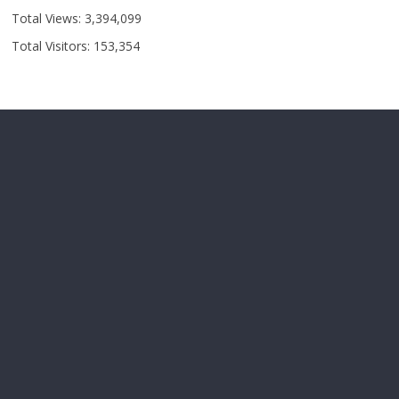
Total Views:
3,394,099
Total Visitors:
153,354