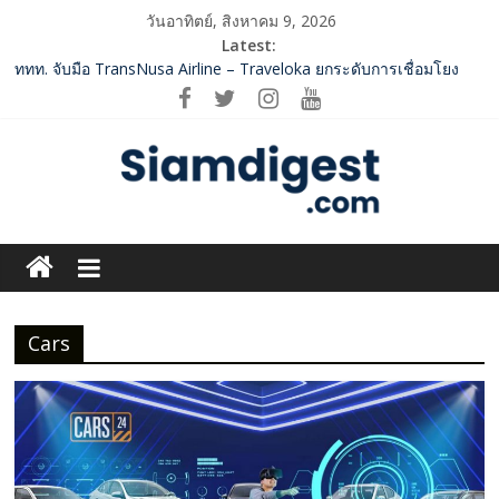
Skip
วันอาทิตย์, สิงหาคม 9, 2026
to
Latest:
content
ททท. จับมือ TransNusa Airline – Traveloka ยกระดับการเชื่อมโยง
ไทย–อินโดนีเซีย ดันไทยสู่จุดหมายปลายทางคุณภาพ เชื่อม Asean
Tourism และ Muslim-Friendly Destination
กกท.เปิดเกมรุก! ดันเอเชียนเกมส์ให้เป็นมากกว่าการแข่งขัน ผ่าน
แคมเปญระดับชาติ
Vitafoods Asia 2026 ตัวเร่งอุตสาหกรรมสารสกัดไทย ชูงานวิจัย –
เครือข่ายโลก สร้างมูลค่าเศรษฐกิจใหม่ ขานรับตลาดโภชนาการ
Siam
สุขภาพโลกโตทะลุล้านล้านดอลลาร์
‘RAKSAPHAN’ เปิดฉากคอลเลกชันระดับมาสเตอร์พีซคอลเลกชันแรก
Digest.com
รังสรรค์ “ผ้าลายน้ำไหล” สู่ชิ้นงานศิลปะสะสมสุดลิมิเต็ด ถ่ายทอด
ภูมิปัญญาท้องถิ่นสู่สุนทรียภาพระดับสากล
SME D Bank ผนึกกำลัง สถาบันอาหาร เปิดตัว “FOODNext SME D
Cars
ฺีBusiness
Navigator” ชูยุทธศาสตร์ “แหล่งทุนคู่องค์ความรู้” ติดปีก SME อาหาร
&
ไทยแข่งขันได้ในเวทีโลก
Variety