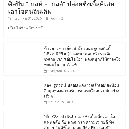
ศิลปิน “เบสท์ – เบลล์” ปล่อยซิงเกิ้ลพิเศษ
เอาใจคนอินเลิฟ
กรกฎาคม 31, 2026
Admin2
เรียกได้ว่าพลิกประวั
ข้าวสารซาวด์ส่งนักร้องหนุ่มลูกทุ่งอินดี้
“เอิร์ท-นิธิวิชญ์” ลงสนามดนตรีประเดิม
ซิงเกิลแรก “เอียโอโฮ่” เพลงสนุกที่ให้กำลังใจ
ทุกคนในยามท้อแท้
กรกฎาคม 30, 2026
สอง- ฐิติรัตน์ ปล่อยเพลง “รักเจ้าเอย”สะท้อน
อีกมุมของความรัก กระแทกใจคนอกหักอย่าง
เต็มๆ
มิถุนายน 29, 2026
“บิ๊ก Y2Z” ทำฟิน!! ปล่อยซิงเกิ้ลเดี่ยวเอาใจ
แฟนคลับ กับเพลงน่ารัก ความหมายดี ฟัง
สบาย“ยินดีที่ได้เจอนะ (My Pleasure)”