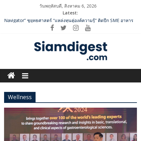
Skip
วันพฤหัสบดี, สิงหาคม 6, 2026
to
Latest:
content
SME D Bank ผนึกกำลัง สถาบันอาหาร เปิดตัว “FOODNext SME D
Navigator” ชูยุทธศาสตร์ “แหล่งทุนคู่องค์ความรู้” ติดปีก SME อาหาร
ไทยแข่งขันได้ในเวทีโลก
ททท. จับมือ TransNusa Airline – Traveloka ยกระดับการเชื่อมโยง
ไทย–อินโดนีเซีย ดันไทยสู่จุดหมายปลายทางคุณภาพ เชื่อม Asean
Tourism และ Muslim-Friendly Destination
กกท.เปิดเกมรุก! ดันเอเชียนเกมส์ให้เป็นมากกว่าการแข่งขัน ผ่าน
Siam
แคมเปญระดับชาติ
ปฏิรูปภาษีบุหรี่ต้องถึงจุดเปลี่ยน สมาคมการค้ายาสูบไทย หนุน
Digest.com
โครงสร้างอัตราเดียว ลดบิดเบือนตลาด เพิ่มประสิทธิภาพจัดเก็บรายได้
2 ค่ายเพลงชื่อดัง “A BEAR DAY – Rising Entertainment” ผนึกกำลัง
ครั้งสำคัญ ส่งศิลปิน “เบสท์ – เบลล์” ปล่อยซิงเกิ้ลพิเศษ เอาใจคนอิน
Wellness
ฺีBusiness
เลิฟ
&
Variety